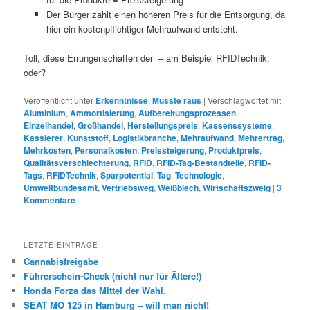
Der Bürger zahlt einen höheren Preis für die Entsorgung, da
hier ein kostenpflichtiger Mehraufwand entsteht.
Toll, diese Errungenschaften der – am Beispiel RFIDTechnik,
oder?
Veröffentlicht unter
Erkenntnisse
,
Musste raus
|
Verschlagwortet mit
Aluminium
,
Ammortisierung
,
Aufbereitungsprozessen
,
Einzelhandel
,
Großhandel
,
Herstellungspreis
,
Kassenssysteme
,
Kassierer
,
Kunststoff
,
Logistikbranche
,
Mehraufwand
,
Mehrertrag
,
Mehrkosten
,
Personalkosten
,
Preissteigerung
,
Produktpreis
,
Qualitätsverschlechterung
,
RFID
,
RFID-Tag-Bestandteile
,
RFID-
Tags
,
RFIDTechnik
,
Sparpotential
,
Tag
,
Technologie
,
Umweltbundesamt
,
Vertriebsweg
,
Weißblech
,
Wirtschaftszweig
|
3
Kommentare
LETZTE EINTRÄGE
Cannabisfreigabe
Führerschein-Check (nicht nur für Ältere!)
Honda Forza das Mittel der Wahl.
SEAT MO 125 in Hamburg – will man nicht!