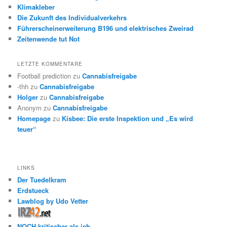
Klimakleber
Die Zukunft des Individualverkehrs
Führerscheinerweiterung B196 und elektrisches Zweirad
Zeitenwende tut Not
LETZTE KOMMENTARE
Football prediction
zu
Cannabisfreigabe
-thh
zu
Cannabisfreigabe
Holger
zu
Cannabisfreigabe
Anonym
zu
Cannabisfreigabe
Homepage
zu
Kisbee: Die erste Inspektion und „Es wird
teuer“
LINKS
Der Tuedelkram
Erdstueck
Lawblog by Udo Vetter
NOCH kritischer als ich