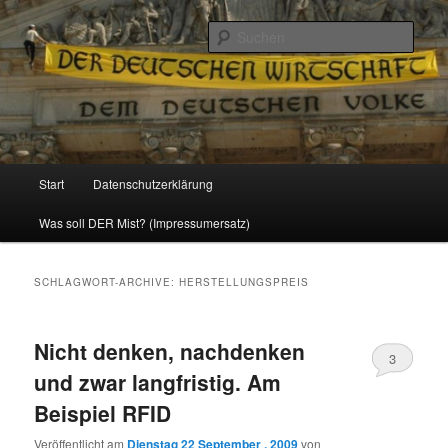
Politik, Wirtschaft, Soziales und Gesellschaft
Such
Reizzentrum
Hauptmenü
Start
Datenschutzerklärung
Zum
Zum
Was soll DER Mist? (Impressumersatz)
Inhalt
sekundären
wechseln
Inhalt
SCHLAGWORT-ARCHIVE:
HERSTELLUNGSPREIS
wechseln
Nicht denken, nachdenken
3
und zwar langfristig. Am
Beispiel RFID
Veröffentlicht am
Dienstag 22 September , 2009
von