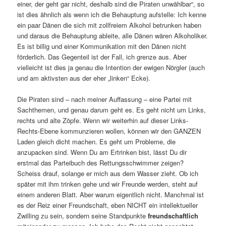
einer, der geht gar nicht, deshalb sind die Piraten unwählbar“, so
ist dies ähnlich als wenn ich die Behauptung aufstelle: Ich kenne
ein paar Dänen die sich mit zollfreiem Alkohol betrunken haben
und daraus die Behauptung ableite, alle Dänen wären Alkoholiker.
Es ist billig und einer Kommunikation mit den Dänen nicht
förderlich. Das Gegenteil ist der Fall, ich grenze aus. Aber
vielleicht ist dies ja genau die Intention der ewigen Nörgler (auch
und am aktivsten aus der eher „linken“ Ecke).
Die Piraten sind – nach meiner Auffassung – eine Partei mit
Sachthemen, und genau darum geht es. Es geht nicht um Links,
rechts und alte Zöpfe. Wenn wir weiterhin auf dieser Links-
Rechts-Ebene kommunzieren wollen, können wir den GANZEN
Laden gleich dicht machen. Es geht um Probleme, die
anzupacken sind. Wenn Du am Ertrinken bist, lässt Du dir
erstmal das Parteibuch des Rettungsschwimmer zeigen?
Scheiss drauf, solange er mich aus dem Wasser zieht. Ob ich
später mit ihm trinken gehe und wir Freunde werden, steht auf
einem anderen Blatt. Aber warum eigentlich nicht. Manchmal ist
es der Reiz einer Freundschaft, eben NICHT ein intellektueller
Zwilling zu sein, sondern seine Standpunkte
freundschaftlich