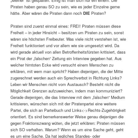
„Meiner“ ist gespalten. Einig ist man sich nur ein einem: Die
Piraten haben genau SO zu sein, wie es jeder Einzelne gerne
hätte. Aber wären die Piraten dann noch
DIE
Piraten?
Piraten sind zuerst einmal eines: FREI! Piraten müssen diese
Freiheit – in jeder Hinsicht – besitzen um Piraten zu sein, sonst
wären sie höchsten Freibeuter. Was viele nicht verstehen ist, wie
Freiheit funktioniert und vor allem wie sie umgesetzt wird. Da
wird gerade aktuell von allen Betroffenheitsfürsten kritisiert, dass
ein Pirat der „falschen“ Zeitung ein Interview gegeben hat. Aus
welcher hirntoten Ecke wird versucht einem Menschen zu
erklären, mit wem man spricht? Haben diejenigen, die der Mitte
zugerechnet werden auch ein Sprechverbot in Richtung Links?
Leben wir Menschen nicht vom Austausch? Besteht nicht die
Möglichkeit Grenzen aufzuweichen, indem man kommuniziert?
Gerade diejenigen, die das Interview mit dem „falschen“ Medium
kritisieren, wünschen sich mit der Piratenpartei eine weitere
Partei, die sich an Parteibuch und Links<->Rechts-Zugehörigkeit
orientiert. Es sind bemerkenswerter Weise genau diejenigen die
gegen Fraktionszwang wüten, die jetzt erklären: Piraten müssen
sich SO verhalten. Warum? Wenn es um eine Sache geht, geht
es um eine Sache. Da hat jegliches Standes- oder