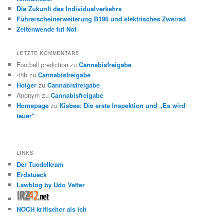
Die Zukunft des Individualverkehrs
Führerscheinerweiterung B196 und elektrisches Zweirad
Zeitenwende tut Not
LETZTE KOMMENTARE
Football prediction
zu
Cannabisfreigabe
-thh
zu
Cannabisfreigabe
Holger
zu
Cannabisfreigabe
Anonym
zu
Cannabisfreigabe
Homepage
zu
Kisbee: Die erste Inspektion und „Es wird
teuer“
LINKS
Der Tuedelkram
Erdstueck
Lawblog by Udo Vetter
NOCH kritischer als ich