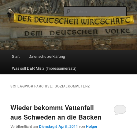
Politik, Wirtschaft, Soziales und Gesellschaft
Such
Reizzentrum
Hauptmenü
Start
Datenschutzerklärung
Zum
Zum
Was soll DER Mist? (Impressumersatz)
Inhalt
sekundären
wechseln
Inhalt
SCHLAGWORT-ARCHIVE:
SOZIALKOMPETENZ
wechseln
Wieder bekommt Vattenfall
aus Schweden an die Backen
Veröffentlicht am
Dienstag 5 April , 2011
von
Holger