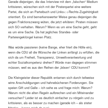
Gerade diejenigen, die das Interview mit dem „falschen“ Medium
kritisieren, wünschen sich mit der Piratenpartei eine weitere
Partei, die sich an Parteibuch und Links<->Rechts-Zugehörigkeit
orientiert. Es sind bemerkenswerter Weise genau diejenigen die
gegen Fraktionszwang wüten, die jetzt erklären: Piraten müssen
sich SO verhalten. Warum? Wenn es um eine Sache geht, geht
es um eine Sache. Da hat jegliches Standes- oder
Parteiengeklüngel keinen Platz.
Was würde passieren (keine Bange, eher friert die Hölle ein),
wenn die CDU all die Wünsche der Linken anfängt zu erfüllen, die
sich da um Freiheit, Transparenz, Umweltverantwortung und
echter Sozialkompetenz drehen? Würde man dagegen stimmen
müssen, weil es aus den Reihen der „bösen“ CDU kommt?
Die Kleingeister dieser Republik entarnen sich durch teilweise
wirre Anschuldigungen und hahnebüchenen Forderungen. Sie
speien Gift und Galle – ich sehe es und frage mich: Warum?
Warum nicht die alten Regeln aufbrechen und ein Miteinander
versuchen? Leider ist es deutlich einfacher zu nörgeln und zu
kritisieren, als es besser zu machen (gerade ich – als steter
Nörgler – kenne mich da aus).