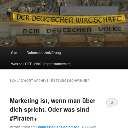
Politik, Wirtschaft, Soziales und Gesellschaft
Such
Reizzentrum
Hauptmenü
Start
Datenschutzerklärung
Zum
Zum
Was soll DER Mist? (Impressumersatz)
Inhalt
sekundären
wechseln
Inhalt
SCHLAGWORT-ARCHIVE:
RETTUNGSSCHWIMMER
wechseln
Marketing ist, wenn man über
3
dich spricht. Oder was sind
#Piraten+
Veröffentlicht am
Donnerstag 17 September , 2009
von