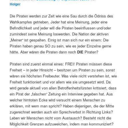
Holger
Die Piraten werden zur Zeit wie eine Sau durch die Ödniss des
Wahlkampfes getrieben. Jeder hat eine Meinung, jeder eine
Befindlichkeit und jeder will die Piraten beeinflussen und/oder
zumindest seine Meinung loswerden. Die Nation der aktiven
„Meiner“ ist gespalten. Einig ist man sich nur ein einem: Die
Piraten haben genau SO zu sein, wie es jeder Einzelne gerne
hätte. Aber wären die Piraten dann noch
DIE
Piraten?
Piraten sind zuerst einmal eines: FREI! Piraten müssen diese
Freiheit – in jeder Hinsicht – besitzen um Piraten zu sein, sonst
wären sie höchsten Freibeuter. Was viele nicht verstehen ist, wie
Freiheit funktioniert und vor allem wie sie umgesetzt wird. Da
wird gerade aktuell von allen Betroffenheitsfürsten kritisiert, dass
ein Pirat der „falschen“ Zeitung ein Interview gegeben hat. Aus
welcher hirntoten Ecke wird versucht einem Menschen zu
erklären, mit wem man spricht? Haben diejenigen, die der Mitte
zugerechnet werden auch ein Sprechverbot in Richtung Links?
Leben wir Menschen nicht vom Austausch? Besteht nicht die
Möglichkeit Grenzen aufzuweichen, indem man kommuniziert?