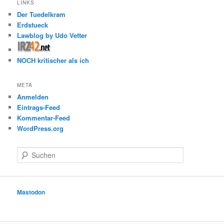
LINKS
Der Tuedelkram
Erdstueck
Lawblog by Udo Vetter
NOCH kritischer als ich
META
Anmelden
Eintrags-Feed
Kommentar-Feed
WordPress.org
S
u
c
h
e
Mastodon
n