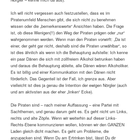
Ich will nicht vergessen auch festzustellen, dass es im
Piratenumfeld Menschen gibt, die sich nicht zu benehmen
wissen oder die „bemerkenswerte“ Ansichten haben. Die Frage
ist, ob diese Wenigen(!!) den Weg der Piraten prägen oder „nur“
wahrgenommen werden. Wenn man den Piraten vorwirft: „Da ist
einer, der geht gar nicht, deshalb sind die Piraten unwählbar“, so
ist dies ähnlich als wenn ich die Behauptung aufstelle: Ich kenne
ein paar Dänen die sich mit zollfreiem Alkohol betrunken haben
und daraus die Behauptung ableite, alle Dänen wären Alkoholiker.
Es ist billig und einer Kommunikation mit den Dänen nicht
förderlich. Das Gegenteil ist der Fall, ich grenze aus. Aber
vielleicht ist dies ja genau die Intention der ewigen Nörgler (auch
und am aktivsten aus der eher „linken“ Ecke).
Die Piraten sind – nach meiner Auffassung – eine Partei mit
Sachthemen, und genau darum geht es. Es geht nicht um Links,
rechts und alte Zöpfe. Wenn wir weiterhin auf dieser Links-
Rechts-Ebene kommunzieren wollen, können wir den GANZEN
Laden gleich dicht machen. Es geht um Probleme, die
anzupacken sind. Wenn Du am Ertrinken bist, lässt Du dir