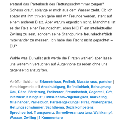
erstmal das Parteibuch des Rettungsschwimmer zeigen?
Scheiss drauf, solange er mich aus dem Wasser zieht. Ob ich
später mit ihm trinken gehe und wir Freunde werden, steht auf
einem anderen Blatt. Aber warum eigentlich nicht. Manchmal ist
es der Reiz einer Freundschaft, eben NICHT ein intellektueller
Zwilling zu sein, sondern seine Standpunkte
freundschaftlich
miteinander zu messen. Ich habe das Recht nicht gepachtet –
DU?
Wähle was Du willst (ich werde die Piraten wählen) aber lasse
uns weiterhin versuchen auf Augenhöhe zu reden ohne uns
gegenseitig anzugiften.
Veröffentlicht unter
Erkenntnisse
,
Freiheit
,
Musste raus
,
parteien
|
Verschlagwortet mit
Anschuldigung
,
Befindlichkeit
,
Behauptung
,
Cdu
,
Däne
,
Förderung
,
Freibeuter
,
Freundschaft
,
Gegenteil
,
Gift
,
Interview
,
Kleingeist
,
LinksRechts-Zugehörigkeit
,
marketing
,
Miteinander
,
Parteibuch
,
Parteiengeklüngel
,
Pirat
,
Piratenpartei
,
Rettungsschwimmer
,
Sachthema
,
Sozialkompetenz
,
Sprechverbot
,
Transparenz
,
Umweltverantwortung
,
Wahlkampf
,
Wasser
,
Zwilling
|
3
Kommentare