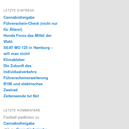
LETZTE EINTRÄGE
Cannabisfreigabe
Führerschein-Check (nicht nur
für Ältere!)
Honda Forza das Mittel der
Wahl.
SEAT MO 125 in Hamburg –
will man nicht!
Klimakleber
Die Zukunft des
Individualverkehrs
Führerscheinerweiterung
B196 und elektrisches
Zweirad
Zeitenwende tut Not
LETZTE KOMMENTARE
Football prediction
zu
Cannabisfreigabe