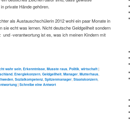
in private Hände gehören.
chter als Austauschschülerin 2012 wohl ein paar Monate in
 sie echt was lernen. Nicht deutsche Geldgeilheit sondern
und -verantwortung ist es, was ich meinen Kindern mit
cht wahr sein
,
Erkenntnisse
,
Musste raus
,
Politik
,
wirtschaft
|
schland
,
Energiekonzern
,
Geldgeilheit
,
Manager
,
Mutterhaus
,
chweden
,
Sozialkompetenz
,
Spitzenmanager
,
Staatskonzern
,
antwortung
|
Schreibe eine Antwort