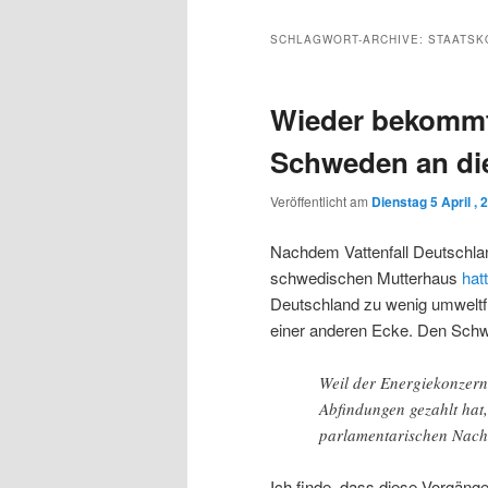
Inhalt
sekundären
SCHLAGWORT-ARCHIVE:
STAATSK
wechseln
Inhalt
Wieder bekommt 
wechseln
Schweden an di
Veröffentlicht am
Dienstag 5 April , 
Nachdem Vattenfall Deutschlan
schwedischen Mutterhaus
hat
Deutschland zu wenig umweltf
einer anderen Ecke. Den Sch
Weil der Energiekonzern
Abfindungen gezahlt hat
parlamentarischen Nachs
Ich finde, dass diese Vorgänge