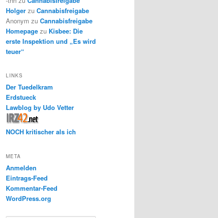
-thh
zu
Cannabisfreigabe
Holger
zu
Cannabisfreigabe
Anonym
zu
Cannabisfreigabe
Homepage
zu
Kisbee: Die
erste Inspektion und „Es wird
teuer“
LINKS
Der Tuedelkram
Erdstueck
Lawblog by Udo Vetter
NOCH kritischer als ich
META
Anmelden
Eintrags-Feed
Kommentar-Feed
WordPress.org