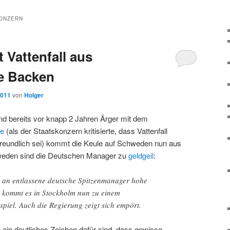
ONZERN
Vattenfall aus
e Backen
2011
von
Holger
d bereits vor knapp 2 Jahren Ärger mit dem
te
(als der Staatskonzern kritisierte, dass Vattenfall
reundlich sei) kommt die Keule auf Schweden nun aus
weden sind die Deutschen Manager zu
geldgeil
:
 an entlassene deutsche Spitzenmanager hohe
, kommt es in Stockholm nun zu einem
piel. Auch die Regierung zeigt sich empört.
 ein deutliches Zeichen dafür sind, dass gewisse