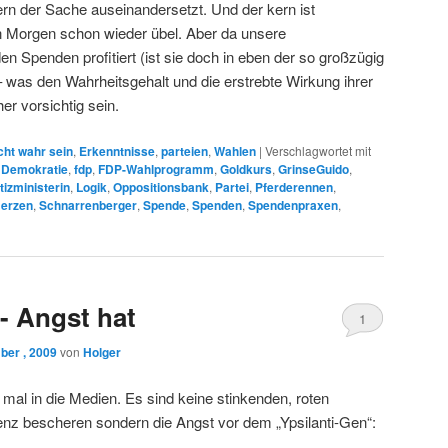
ern der Sache auseinandersetzt. Und der kern ist
n Morgen schon wieder übel. Aber da unsere
n Spenden profitiert (ist sie doch in eben der so großzügig
 was den Wahrheitsgehalt und die erstrebte Wirkung ihrer
r vorsichtig sein.
cht wahr sein
,
Erkenntnisse
,
parteien
,
Wahlen
|
Verschlagwortet mit
,
Demokratie
,
fdp
,
FDP-Wahlprogramm
,
Goldkurs
,
GrinseGuido
,
tizministerin
,
Logik
,
Oppositionsbank
,
Partei
,
Pferderennen
,
erzen
,
Schnarrenberger
,
Spende
,
Spenden
,
Spendenpraxen
,
- Angst hat
1
ber , 2009
von
Holger
mal in die Medien. Es sind keine stinkenden, roten
nz bescheren sondern die Angst vor dem „Ypsilanti-Gen“: