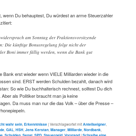
, wenn Du behauptest, Du würdest an arme Steuerzahler
itiert:
, widersprach am Sonntag der Fraktionsvorsitzende
: Die künftige Bonusregelung folge nicht der
 der Boni immer fällig werden, wenn die Bank gut
 Bank erst wieder wenn VIELE Milliarden wieder in die
lossen sind. ERST werden Schulden bezahlt, danach wird
stan: So wie Du buchhalterisch rechnest, solltest Du dich
Aber als Politiker braucht man ja keine
dlagen. Da muss man nur die das Volk – über die Presse –
rhonepiepeln.
cht wahr sein
,
Erkenntnisse
|
Verschlagwortet mit
Anteilseigner
,
nde
,
GAL
,
HSH
,
Jens Kerstan
,
Manager
,
Milliarde
,
Nordbank
,
ge
,
Schulden
,
Senat
,
SPD
,
Steuergeld
,
Vorstand
|
Schreibe eine