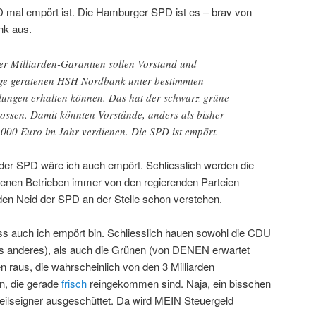
PD mal empört ist. Die Hamburger SPD ist es – brav von
nk aus.
her Milliarden-Garantien sollen Vorstand und
age geratenen HSH Nordbank unter bestimmten
ungen erhalten können. Das hat der schwarz-grüne
ssen. Damit könnten Vorstände, anders als bisher
0.000 Euro im Jahr verdienen. Die SPD ist empört.
e der SPD wäre ich auch empört. Schliesslich werden die
genen Betrieben immer von den regierenden Parteien
en Neid der SPD an der Stelle schon verstehen.
ss auch ich empört bin. Schliesslich hauen sowohl die CDU
ts anderes), als auch die Grünen (von DENEN erwartet
raus, die wahrscheinlich von den 3 Milliarden
en, die gerade
frisch
reingekommen sind. Naja, ein bisschen
eilseigner ausgeschüttet. Da wird MEIN Steuergeld