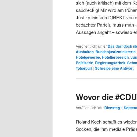
sich (auch kritisch) mit dem K
saudreckig! Mir wird am frühe
Justizministerin DIREKT von de
bedachter Partei), muss man –
Aussagen angeht – sowieso ehe
Veröffentlicht unter
Das darf doch ni
Aushalten
,
Bundesjustizministerin
Hotelgewerbe
,
Hotelierbereich
,
Jus
Politikerin
,
Regierungsarbeit
,
Schm
Totgeburt
|
Schreibe eine Antwort
Wovor die #CDU
Veröffentlicht am
Dienstag 1 Septem
Roland Koch schafft es wieder 
Socken, die ihm mediale Präse