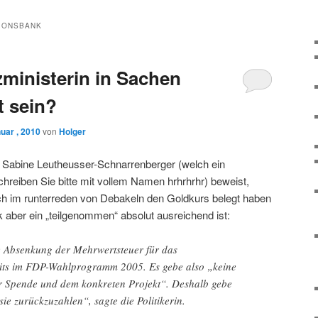
IONSBANK
zministerin in Sachen
 sein?
uar , 2010
von
Holger
 Sabine Leutheusser-Schnarrenberger (welch ein
eiben Sie bitte mit vollem Namen hrhrhrhr) beweist,
ich im runterreden von Debakeln den Goldkurs belegt haben
 aber ein „teilgenommen“ absolut ausreichend ist:
e Absenkung der Mehrwertsteuer für das
eits im FDP-Wahlprogramm 2005. Es gebe also „keine
r Spende und dem konkreten Projekt“. Deshalb gebe
sie zurückzuzahlen“, sagte die Politikerin.