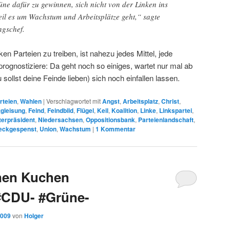
ne dafür zu gewinnen, sich nicht von der Linken ins
eil es um Wachstum und Arbeitsplätze geht,“ sagte
ngschef.
en Parteien zu treiben, ist nahezu jedes Mittel, jede
 prognostiziere: Da geht noch so einiges, wartet nur mal ab
sollst deine Feinde lieben) sich noch einfallen lassen.
rteien
,
Wahlen
|
Verschlagwortet mit
Angst
,
Arbeitsplatz
,
Christ
,
tgleisung
,
Feind
,
Feindbild
,
Flügel
,
Keil
,
Koalition
,
Linke
,
Linkspartei
,
terpräsident
,
Niedersachsen
,
Oppositionsbank
,
Parteienlandschaft
,
eckgespenst
,
Union
,
Wachstum
|
1
Kommentar
inen Kuchen
CDU- #Grüne-
2009
von
Holger