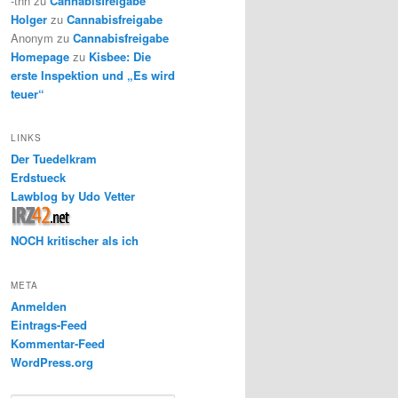
-thh
zu
Cannabisfreigabe
Holger
zu
Cannabisfreigabe
Anonym
zu
Cannabisfreigabe
Homepage
zu
Kisbee: Die
erste Inspektion und „Es wird
teuer“
LINKS
Der Tuedelkram
Erdstueck
Lawblog by Udo Vetter
NOCH kritischer als ich
META
Anmelden
Eintrags-Feed
Kommentar-Feed
WordPress.org