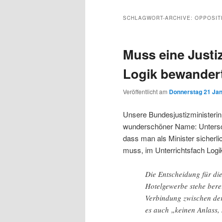
Inhalt
sekundären
SCHLAGWORT-ARCHIVE:
OPPOSIT
wechseln
Inhalt
Muss eine Justi
wechseln
Logik bewandert
Veröffentlicht am
Donnerstag 21 Jan
Unsere Bundesjustizministerin
wunderschöner Name: Unterschr
dass man als Minister sicherl
muss, im Unterrichtsfach Logik
Die Entscheidung für di
Hotelgewerbe stehe ber
Verbindung zwischen de
es auch „keinen Anlass, 