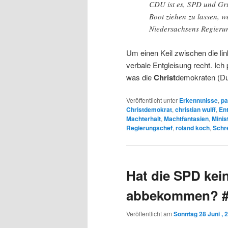
CDU ist es, SPD und Grü
Boot ziehen zu lassen, w
Niedersachsens Regieru
Um einen Keil zwischen die link
verbale Entgleisung recht. Ich
was die
Christ
demokraten (Du 
Veröffentlicht unter
Erkenntnisse
,
pa
Christdemokrat
,
christian wulff
,
En
Machterhalt
,
Machtfantasien
,
Minis
Regierungschef
,
roland koch
,
Schr
Hat die SPD ke
abbekommen? #
Veröffentlicht am
Sonntag 28 Juni , 