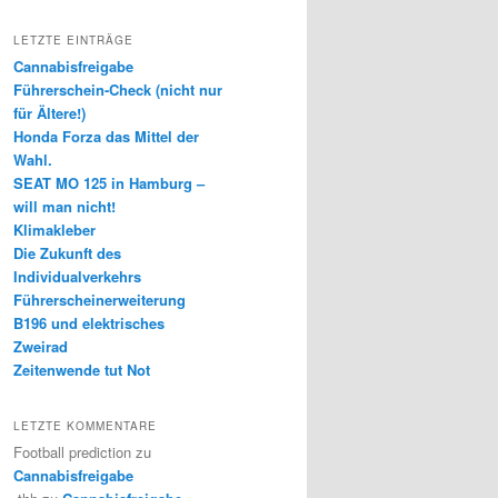
LETZTE EINTRÄGE
Cannabisfreigabe
Führerschein-Check (nicht nur
für Ältere!)
Honda Forza das Mittel der
Wahl.
SEAT MO 125 in Hamburg –
will man nicht!
Klimakleber
Die Zukunft des
Individualverkehrs
Führerscheinerweiterung
B196 und elektrisches
Zweirad
Zeitenwende tut Not
LETZTE KOMMENTARE
Football prediction
zu
Cannabisfreigabe