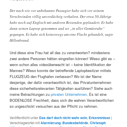
Der nach wie vor unbekannte Passagier habe sich vor seinem
Verschwinden völlig unverdächtig verhalten. Der etwa 50-Jährige
habe noch auf Englisch mit anderen Reisenden geplaudert. Er habe
dann seinen Laptop genommen und sei „in aller Gemütsruhe“
gegangen. Es habe sich keineswegs um eine Flucht gehandelt, sagte
Hillenbrand.
Und diese eine Frau hat all das zu verantworten? mindestens
zwei andere Personen hätten eingreifen können! Wieso gibt es –
wenn schon alles videoüberwacht ist – keine Identifikation der
Mannes? Wieso konnte der betreffende Laptopbesitzer mittels
FLUGZEUG den Flughafen verlassen? Wo ist der Name
desjenige, der dafür verantwortlich ist, das Privatunternehmen
diese sicherheitsrelevanten Tätigkeiten ausführen? Siehe auch
meine Betrachtungen zu
privaten Unternehmen
. Es ist eine
BODENLOSE Frechheit, dass sich die wahren Verantwortlichen
so ungeschickt versuchen aus der Pflicht zu nehmen.
Veröffentlicht unter
Das darf doch nicht wahr sein
,
Erkenntnisse
|
Verschlagwortet mit
Alarmierung
,
Bundesbehörde
,
Christoph