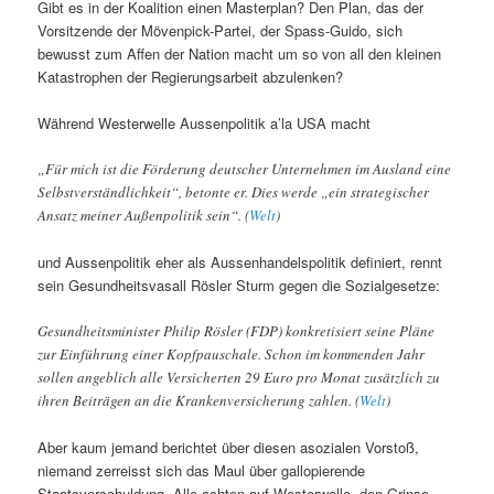
Gibt es in der Koalition einen Masterplan? Den Plan, das der
Vorsitzende der Mövenpick-Partei, der Spass-Guido, sich
bewusst zum Affen der Nation macht um so von all den kleinen
Katastrophen der Regierungsarbeit abzulenken?
Während Westerwelle Aussenpolitik a’la USA macht
„Für mich ist die Förderung deutscher Unternehmen im Ausland eine
Selbstverständlichkeit“, betonte er. Dies werde „ein strategischer
Ansatz meiner Außenpolitik sein“. (
Welt
)
und Aussenpolitik eher als Aussenhandelspolitik definiert, rennt
sein Gesundheitsvasall Rösler Sturm gegen die Sozialgesetze:
Gesundheitsminister Philip Rösler (FDP) konkretisiert seine Pläne
zur Einführung einer Kopfpauschale. Schon im kommenden Jahr
sollen angeblich alle Versicherten 29 Euro pro Monat zusätzlich zu
ihren Beiträgen an die Krankenversicherung zahlen. (
Welt
)
Aber kaum jemand berichtet über diesen asozialen Vorstoß,
niemand zerreisst sich das Maul über gallopierende
Staatsverschuldung. Alle achten auf Westerwelle, den Grinse-