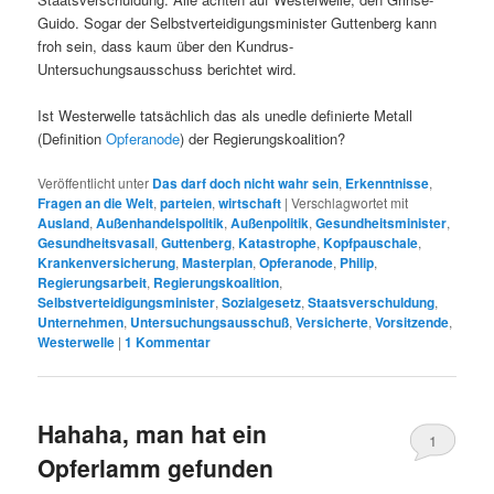
Guido. Sogar der Selbstverteidigungsminister Guttenberg kann
froh sein, dass kaum über den Kundrus-
Untersuchungsausschuss berichtet wird.
Ist Westerwelle tatsächlich das als unedle definierte Metall
(Definition
Opferanode
) der Regierungskoalition?
Veröffentlicht unter
Das darf doch nicht wahr sein
,
Erkenntnisse
,
Fragen an die Welt
,
parteien
,
wirtschaft
|
Verschlagwortet mit
Ausland
,
Außenhandelspolitik
,
Außenpolitik
,
Gesundheitsminister
,
Gesundheitsvasall
,
Guttenberg
,
Katastrophe
,
Kopfpauschale
,
Krankenversicherung
,
Masterplan
,
Opferanode
,
Philip
,
Regierungsarbeit
,
Regierungskoalition
,
Selbstverteidigungsminister
,
Sozialgesetz
,
Staatsverschuldung
,
Unternehmen
,
Untersuchungsausschuß
,
Versicherte
,
Vorsitzende
,
Westerwelle
|
1
Kommentar
Hahaha, man hat ein
1
Opferlamm gefunden