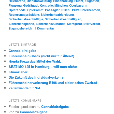
Hillenbrand
,
Dienstanweisung
,
Einschätzung
,
Flucht
,
Flughafen
,
Flugzeug
,
Gedrängel
,
Kontrolle
,
München
,
Oberbayern
,
Opferanode
,
Opferlamm
,
Passagier
,
Pflicht
,
Privatunternehmen
,
Regierungspräsident
,
Sicherheitsabfertigung
,
Sicherheitsbeschäftigte
,
Sicherheitsbeschäftigten
,
Sicherheitspanne
,
Sicherheitszustände
,
Sichtgerät
,
Startverbot
,
Zugangsbereich
|
1
Kommentar
LETZTE EINTRÄGE
Cannabisfreigabe
Führerschein-Check (nicht nur für Ältere!)
Honda Forza das Mittel der Wahl.
SEAT MO 125 in Hamburg – will man nicht!
Klimakleber
Die Zukunft des Individualverkehrs
Führerscheinerweiterung B196 und elektrisches Zweirad
Zeitenwende tut Not
LETZTE KOMMENTARE
Football prediction
zu
Cannabisfreigabe
-thh
zu
Cannabisfreigabe