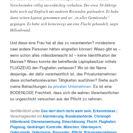
Verschwinden völlig unverdächtig verhalten. Der etwa 50-Jährige
habe noch auf Englisch mit anderen Reisenden geplaudert. Er habe
dann seinen Laptop genommen und sei „in aller Gemütsruhe“
gegangen. Es habe sich keineswegs um eine Flucht gehandelt, sagte
Hillenbrand.
Und diese eine Frau hat all das zu verantworten? mindestens
zwei andere Personen hätten eingreifen können! Wieso gibt es –
wenn schon alles videoüberwacht ist – keine Identifikation der
Mannes? Wieso konnte der betreffende Laptopbesitzer mittels
FLUGZEUG den Flughafen verlassen? Wo ist der Name
desjenige, der dafür verantwortlich ist, das Privatunternehmen
diese sicherheitsrelevanten Tätigkeiten ausführen? Siehe auch
meine Betrachtungen zu
privaten Unternehmen
. Es ist eine
BODENLOSE Frechheit, dass sich die wahren Verantwortlichen
so ungeschickt versuchen aus der Pflicht zu nehmen.
Veröffentlicht unter
Das darf doch nicht wahr sein
,
Erkenntnisse
|
Verschlagwortet mit
Alarmierung
,
Bundesbehörde
,
Christoph
Hillenbrand
,
Dienstanweisung
,
Einschätzung
,
Flucht
,
Flughafen
,
Flugzeug
,
Gedrängel
,
Kontrolle
,
München
,
Oberbayern
,
Opferanode
,
Opferlamm
,
Passagier
,
Pflicht
,
Privatunternehmen
,