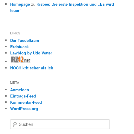
Homepage
zu
Kisbee: Die erste Inspektion und „Es wird
teuer“
LINKS
Der Tuedelkram
Erdstueck
Lawblog by Udo Vetter
NOCH kritischer als ich
META
Anmelden
Eintrags-Feed
Kommentar-Feed
WordPress.org
S
u
c