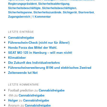
Regierungspräsident
,
Sicherheitsabfertigung
,
Sicherheitsbeschäftigte
,
Sicherheitsbeschäftigten
,
Sicherheitspanne
,
Sicherheitszustände
,
Sichtgerät
,
Startverbot
,
Zugangsbereich
|
1
Kommentar
LETZTE EINTRÄGE
Cannabisfreigabe
Führerschein-Check (nicht nur für Ältere!)
Honda Forza das Mittel der Wahl.
SEAT MO 125 in Hamburg – will man nicht!
Klimakleber
Die Zukunft des Individualverkehrs
Führerscheinerweiterung B196 und elektrisches Zweirad
Zeitenwende tut Not
LETZTE KOMMENTARE
Football prediction
zu
Cannabisfreigabe
-thh
zu
Cannabisfreigabe
Holger
zu
Cannabisfreigabe
Anonym
zu
Cannabisfreigabe