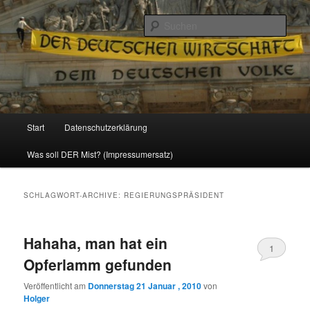
Politik, Wirtschaft, Soziales und Gesellschaft
Such
Reizzentrum
Hauptmenü
Start
Datenschutzerklärung
Zum
Zum
Was soll DER Mist? (Impressumersatz)
Inhalt
sekundären
wechseln
Inhalt
SCHLAGWORT-ARCHIVE:
REGIERUNGSPRÄSIDENT
wechseln
Hahaha, man hat ein
1
Opferlamm gefunden
Veröffentlicht am
Donnerstag 21 Januar , 2010
von
Holger