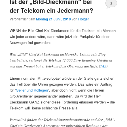
Ist der „Bild-Dieckmann“ bei
3
der Telekom ein Jedermann?
Veröffentlicht am
Montag 21 Juni , 2010
von
Holger
WENN der Bild Chef Kai Dieckmann für die Telekom ein Mensch
wie jeder andere wäre, dann wäre jetzt ein Parkplatz für einen
Neuwagen frei geworden:
Weil „Bild“-Chef Kai Diekmann im Marokko-Urlaub sein Blog
bearbeitete, verlangt die Telekom 42.000 Euro Roaming-Gebühren
von ihm. Prompt bat er Telekom-Boss Obermann um Hilfe. (
TAZ
)
Einem normalen Mitteleuropäer würde an der Stelle ganz sicher
das Fell über die Ohren gezogen werden. Das wäre ein Auftrag
für “
Seiler und Kollegen
”, aber doch nicht wenn die Herren
Großverdiener gegeneinander antreten. Da wird der Herr
Dieckmann GANZ sicher diese Forderung erlassen werden – die
Telekom will keine schlechte Presse a’la
Vermutlich finden der Telekom-Vorstandsvorsitzende und der „Bild“-
Chef ein Gentlemen’s Agreement zur unbezahlten Rechnung des