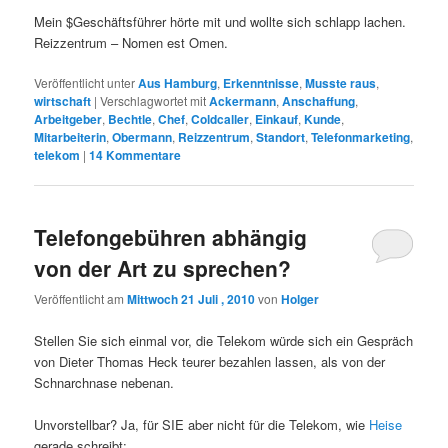
Mein $Geschäftsführer hörte mit und wollte sich schlapp lachen.
Reizzentrum – Nomen est Omen.
Veröffentlicht unter
Aus Hamburg
,
Erkenntnisse
,
Musste raus
,
wirtschaft
|
Verschlagwortet mit
Ackermann
,
Anschaffung
,
Arbeitgeber
,
Bechtle
,
Chef
,
Coldcaller
,
Einkauf
,
Kunde
,
Mitarbeiterin
,
Obermann
,
Reizzentrum
,
Standort
,
Telefonmarketing
,
telekom
|
14
Kommentare
Telefongebühren abhängig
von der Art zu sprechen?
Veröffentlicht am
Mittwoch 21 Juli , 2010
von
Holger
Stellen Sie sich einmal vor, die Telekom würde sich ein Gespräch
von Dieter Thomas Heck teurer bezahlen lassen, als von der
Schnarchnase nebenan.
Unvorstellbar? Ja, für SIE aber nicht für die Telekom, wie
Heise
gerade schreibt: