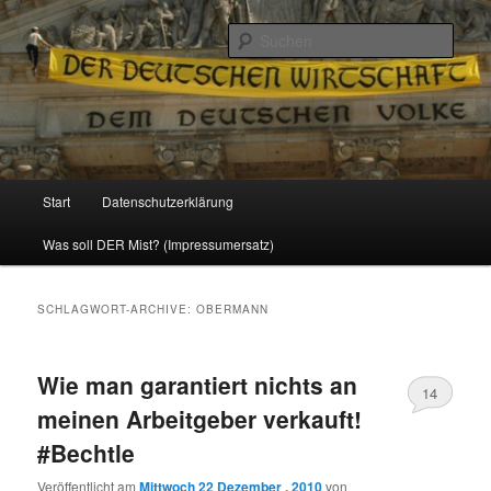
Politik, Wirtschaft, Soziales und Gesellschaft
Such
Reizzentrum
Hauptmenü
Start
Datenschutzerklärung
Zum
Zum
Was soll DER Mist? (Impressumersatz)
Inhalt
sekundären
wechseln
Inhalt
SCHLAGWORT-ARCHIVE:
OBERMANN
wechseln
Wie man garantiert nichts an
14
meinen Arbeitgeber verkauft!
#Bechtle
Veröffentlicht am
Mittwoch 22 Dezember , 2010
von