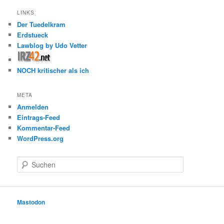
LINKS
Der Tuedelkram
Erdstueck
Lawblog by Udo Vetter
NOCH kritischer als ich
META
Anmelden
Eintrags-Feed
Kommentar-Feed
WordPress.org
S
u
c
h
e
Mastodon
n