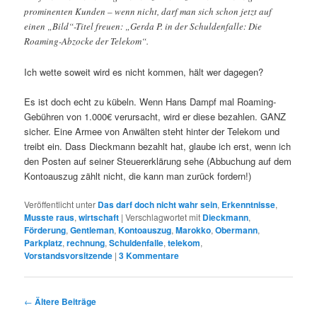
prominenten Kunden – wenn nicht, darf man sich schon jetzt auf
einen „Bild“-Titel freuen: „Gerda P. in der Schuldenfalle: Die
Roaming-Abzocke der Telekom“.
Ich wette soweit wird es nicht kommen, hält wer dagegen?
Es ist doch echt zu kübeln. Wenn Hans Dampf mal Roaming-
Gebühren von 1.000€ verursacht, wird er diese bezahlen. GANZ
sicher. Eine Armee von Anwälten steht hinter der Telekom und
treibt ein. Dass Dieckmann bezahlt hat, glaube ich erst, wenn ich
den Posten auf seiner Steuererklärung sehe (Abbuchung auf dem
Kontoauszug zählt nicht, die kann man zurück fordern!)
Veröffentlicht unter
Das darf doch nicht wahr sein
,
Erkenntnisse
,
Musste raus
,
wirtschaft
|
Verschlagwortet mit
Dieckmann
,
Förderung
,
Gentleman
,
Kontoauszug
,
Marokko
,
Obermann
,
Parkplatz
,
rechnung
,
Schuldenfalle
,
telekom
,
Vorstandsvorsitzende
|
3
Kommentare
Beitrags-
←
Ältere Beiträge
Navigation