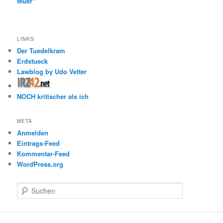
teuer“
LINKS
Der Tuedelkram
Erdstueck
Lawblog by Udo Vetter
NOCH kritischer als ich
META
Anmelden
Eintrags-Feed
Kommentar-Feed
WordPress.org
S
u
c
h