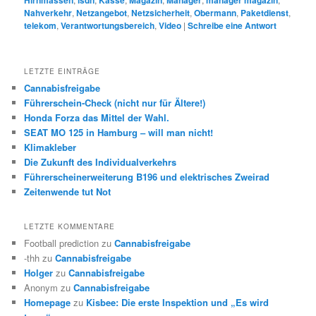
Hirnmassen
isdn
Kasse
Magazin
Manager
manager magazin
Nahverkehr
,
Netzangebot
,
Netzsicherheit
,
Obermann
,
Paketdienst
,
telekom
,
Verantwortungsbereich
,
Video
|
Schreibe eine Antwort
LETZTE EINTRÄGE
Cannabisfreigabe
Führerschein-Check (nicht nur für Ältere!)
Honda Forza das Mittel der Wahl.
SEAT MO 125 in Hamburg – will man nicht!
Klimakleber
Die Zukunft des Individualverkehrs
Führerscheinerweiterung B196 und elektrisches Zweirad
Zeitenwende tut Not
LETZTE KOMMENTARE
Football prediction
zu
Cannabisfreigabe
-thh
zu
Cannabisfreigabe
Holger
zu
Cannabisfreigabe
Anonym
zu
Cannabisfreigabe
Homepage
zu
Kisbee: Die erste Inspektion und „Es wird