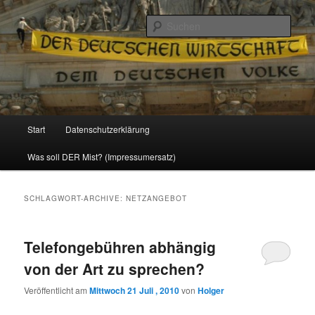
Politik, Wirtschaft, Soziales und Gesellschaft
Such
Reizzentrum
Hauptmenü
Start
Datenschutzerklärung
Zum
Zum
Was soll DER Mist? (Impressumersatz)
Inhalt
sekundären
wechseln
Inhalt
SCHLAGWORT-ARCHIVE:
NETZANGEBOT
wechseln
Telefongebühren abhängig
von der Art zu sprechen?
Veröffentlicht am
Mittwoch 21 Juli , 2010
von
Holger