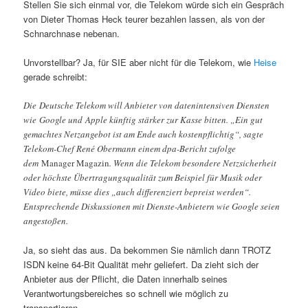
Stellen Sie sich einmal vor, die Telekom würde sich ein Gespräch
von Dieter Thomas Heck teurer bezahlen lassen, als von der
Schnarchnase nebenan.
Unvorstellbar? Ja, für SIE aber nicht für die Telekom, wie
Heise
gerade schreibt:
Die Deutsche Telekom will Anbieter von datenintensiven Diensten
wie Google und Apple künftig stärker zur Kasse bitten. „Ein gut
gemachtes Netzangebot ist am Ende auch kostenpflichtig“, sagte
Telekom-Chef René Obermann einem dpa-Bericht zufolge
dem
Manager Magazin
. Wenn die Telekom besondere Netzsicherheit
oder höchste Übertragungsqualität zum Beispiel für Musik oder
Video biete, müsse dies „auch differenziert bepreist werden“.
Entsprechende Diskussionen mit Dienste-Anbietern wie Google seien
angestoßen.
Ja, so sieht das aus. Da bekommen Sie nämlich dann TROTZ
ISDN keine 64-Bit Qualität mehr geliefert. Da zieht sich der
Anbieter aus der Pflicht, die Daten innerhalb seines
Verantwortungsbereiches so schnell wie möglich zu
transportieren.