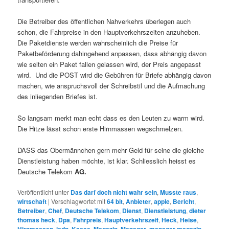
Die Betreiber des öffentlichen Nahverkehrs überlegen auch
schon, die Fahrpreise in den Hauptverkehrszeiten anzuheben.
Die Paketdienste werden wahrscheinlich die Preise für
Paketbeförderung dahingehend anpassen, dass abhängig davon
wie selten ein Paket fallen gelassen wird, der Preis angepasst
wird. Und die POST wird die Gebühren für Briefe abhängig davon
machen, wie anspruchsvoll der Schreibstil und die Aufmachung
des inliegenden Briefes ist.
So langsam merkt man echt dass es den Leuten zu warm wird.
Die Hitze lässt schon erste Hirnmassen wegschmelzen.
DASS das Obermännchen gern mehr Geld für seine die gleiche
Dienstleistung haben möchte, ist klar. Schliesslich heisst es
Deutsche Telekom
AG.
Veröffentlicht unter
Das darf doch nicht wahr sein
,
Musste raus
,
wirtschaft
|
Verschlagwortet mit
64 bit
,
Anbieter
,
apple
,
Bericht
,
Betreiber
,
Chef
,
Deutsche Telekom
,
Dienst
,
Dienstleistung
,
dieter
thomas heck
,
Dpa
,
Fahrpreis
,
Hauptverkehrszeit
,
Heck
,
Heise
,
,
,
,
,
,
,