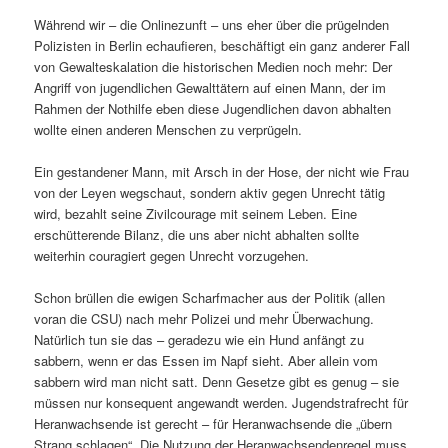
Während wir – die Onlinezunft – uns eher über die prügelnden
Polizisten in Berlin echaufieren, beschäftigt ein ganz anderer Fall
von Gewalteskalation die historischen Medien noch mehr: Der
Angriff von jugendlichen Gewalttätern auf einen Mann, der im
Rahmen der Nothilfe eben diese Jugendlichen davon abhalten
wollte einen anderen Menschen zu verprügeln.
Ein gestandener Mann, mit Arsch in der Hose, der nicht wie Frau
von der Leyen wegschaut, sondern aktiv gegen Unrecht tätig
wird, bezahlt seine Zivilcourage mit seinem Leben. Eine
erschütterende Bilanz, die uns aber nicht abhalten sollte
weiterhin couragiert gegen Unrecht vorzugehen.
Schon brüllen die ewigen Scharfmacher aus der Politik (allen
voran die CSU) nach mehr Polizei und mehr Überwachung.
Natürlich tun sie das – geradezu wie ein Hund anfängt zu
sabbern, wenn er das Essen im Napf sieht. Aber allein vom
sabbern wird man nicht satt. Denn Gesetze gibt es genug – sie
müssen nur konsequent angewandt werden. Jugendstrafrecht für
Heranwachsende ist gerecht – für Heranwachsende die „übern
Strang schlagen“. Die Nutzung der Heranwachsendenregel muss