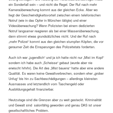
ein Sonderfall sein – und nicht die Regel. Der Ruf nach mehr
Kameraüberwachung kommt aus der gleichen Ecke. Aber wo
liegt der Geschwindigkeitsvorteil zwischen einem telefonischen
Notruf (wie in das Opfer in München tätigte) und einer
Videoüberwachung? Wenn Polizisten bei einem dedizierten
Notruf langsamer reagieren als bei einer Massenüberwachung,
dann stimmt etwas grundsätzliches nicht. Und der Ruf nach
„mehr Polizei“ kommt aus den gleichen stumpfen Köpfen, die vor
geraumer Zeit die Einsparungen des Polizeitetats forderten.
Auch ich war „jugendlich“ und ja ich hatte nicht nur „Mist im Kopf“
sondern ich habe auch „Scheisse“ gebaut (wurde aber nie
erwischt hrhrhr). Die Art des „Mist bauens“ hatte aber eine andere
Qualität. Es waren keine Gewaltverbrechen, sondern eher „grober
Unfug“ bis hin zu Sachbeschädigungen – allerdings kleinsten
Ausmasses und letztendlich vom Taschengeld oder
Ausbildungsgehalt finanzierbar.
Heutzutage sind die Grenzen aber zu weit gesteckt. Kriminalität
und Gewalt sind salonfähig geworden und genau DAS ist unser
gesellschaftliches Problem.