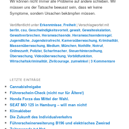
Wir können nicht immer alle Probleme auf andere schieben. Wir
müssen uns der Tatsache bewusst sein, dass wir keine
Symptome, sondern Ursachen bekämpfen müssen.
Veröffentlicht unter
Erkenntnisse
,
Freiheit
|
Verschlagwortet mit
berlin
,
csu
,
Geschwindigkeitsvorteil
,
gewalt
,
Gewalteskalation
,
Gewaltverbrechen
,
Heranwachsende
,
Heranwachsendenregel
,
Jugendliche
,
Jugendstrafrecht
,
Kameraüberwachung
,
Kriminalität
,
Massenüberwachung
,
Medium
,
München
,
Nothilfe
,
Notruf
,
Onlinezunft
,
Polizist
,
Scharfmacher
,
Steuerhinterzeihung
,
Überwachung
,
Videoüberwachung
,
Vorbildfunktion
,
Wirtschaftskriminalität
,
Zivilcourage
,
zumwinkel
|
3
Kommentare
LETZTE EINTRÄGE
Cannabisfreigabe
Führerschein-Check (nicht nur für Ältere!)
Honda Forza das Mittel der Wahl.
SEAT MO 125 in Hamburg – will man nicht!
Klimakleber
Die Zukunft des Individualverkehrs
Führerscheinerweiterung B196 und elektrisches Zweirad
Zeitenwende tut Not