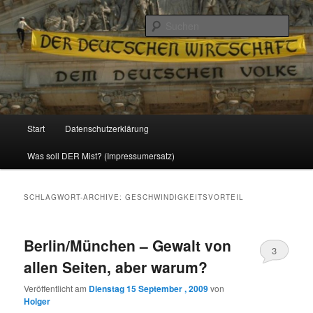
Politik, Wirtschaft, Soziales und Gesellschaft
Such
Reizzentrum
Hauptmenü
Start
Datenschutzerklärung
Zum
Zum
Was soll DER Mist? (Impressumersatz)
Inhalt
sekundären
wechseln
Inhalt
SCHLAGWORT-ARCHIVE:
GESCHWINDIGKEITSVORTEIL
wechseln
Berlin/München – Gewalt von
3
allen Seiten, aber warum?
Veröffentlicht am
Dienstag 15 September , 2009
von
Holger