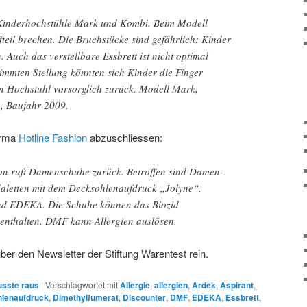
e Kinderhochstühle Mark und Kombi. Beim Modell
teil brechen. Die Bruchstücke sind gefährlich: Kinder
. Auch das verstellbare Essbrett ist nicht optimal
stimmten Stellung könnten sich Kinder die Finger
en Hochstuhl vorsorglich zurück. Modell Mark,
, Baujahr 2009.
irma
Hotline Fashion
abzuschliessen:
on ruft Damenschuhe zurück. Betroffen sind Damen-
letten mit dem Decksohlenaufdruck „Jolyne“.
und EDEKA. Die Schuhe können das Biozid
enthalten. DMF kann Allergien auslösen.
er den Newsletter der Stiftung Warentest rein.
sste raus
|
Verschlagwortet mit
Allergie
,
allergien
,
Ardek
,
Aspirant
,
lenaufdruck
,
Dimethylfumerat
,
Discounter
,
DMF
,
EDEKA
,
Essbrett
,