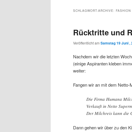
Inhalt
sekundären
SCHLAGWORT-ARCHIVE:
FASHION
wechseln
Inhalt
Rücktritte und 
wechseln
Veröffentlicht am
Samstag 19 Juni ,
Nachdem wir die letzten Woche
(einige Aspiranten kleben imme
weiter:
Fangen wir an mit dem Netto-
Die Firma Humana Milchi
Verkauft in Netto Super
Der Milchreis kann die 
Dann gehen wir über zu den K