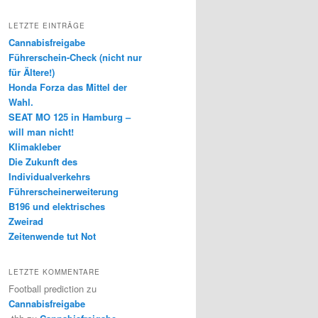
LETZTE EINTRÄGE
Cannabisfreigabe
Führerschein-Check (nicht nur
für Ältere!)
Honda Forza das Mittel der
Wahl.
SEAT MO 125 in Hamburg –
will man nicht!
Klimakleber
Die Zukunft des
Individualverkehrs
Führerscheinerweiterung
B196 und elektrisches
Zweirad
Zeitenwende tut Not
LETZTE KOMMENTARE
Football prediction
zu
Cannabisfreigabe