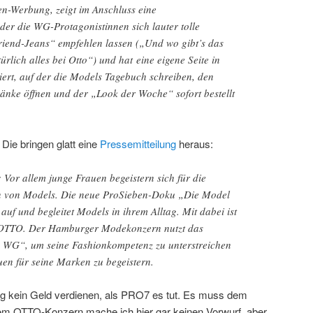
een-Werbung, zeigt im Anschluss eine
er die WG-Protagonistinnen sich lauter tolle
riend-Jeans“ empfehlen lassen („Und wo gibt’s das
ürlich alles bei Otto“) und hat eine eigene Seite in
riert, auf der die Models Tagebuch schreiben, den
änke öffnen und der „Look der Woche“ sofort bestellt
ie bringen glatt eine
Pressemitteilung
heraus:
t: Vor allem junge Frauen begeistern sich für die
 von Models. Die neue ProSieben-Doku „Die Model
auf und begleitet Models in ihrem Alltag. Mit dabei ist
OTTO. Der Hamburger Modekonzern nutzt das
 WG“, um seine Fashionkompetenz zu unterstreichen
uen für seine Marken zu begeistern.
g kein Geld verdienen, als PRO7 es tut. Es muss dem
em OTTO-Konzern mache ich hier gar keinen Vorwurf, aber