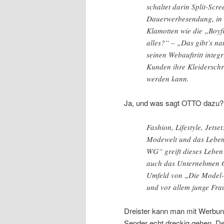
schaltet darin Split-Scr
Dauerwerbesendung, in d
Klamotten wie die „Boyf
alles?“ – „Das gibt’s nat
seinen Webauftritt integ
Kunden ihre Kleiderschr
werden kann.
Ja, und was sagt OTTO dazu? D
Fashion, Lifestyle, Jetse
Modewelt und das Leben
WG“ greift dieses Leben 
auch das Unternehmen 
Umfeld von „Die Model-
und vor allem junge Fra
Dreister kann man mit Werbun
Sender echt dreckig gehen. D