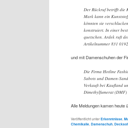
Der Rückruf betrifft di
Mark kann ein Kunststoff
könnten sie verschlucken
konstruiert. In einer be
quetschen. Ardek ruft d
Artikelnummer 831 0192
und mit Damenschuhen der F
Die Firma Hotline Fashi
Sabots und Damen-Sanda
Verkauft bei Kaufland 
Dimethylfumerat (DMF) 
Alle Meldungen kamen heute üb
Veröffentlicht unter
Erkenntnisse
,
Mu
Chemikalie
,
Damenschuh
,
Decksoh