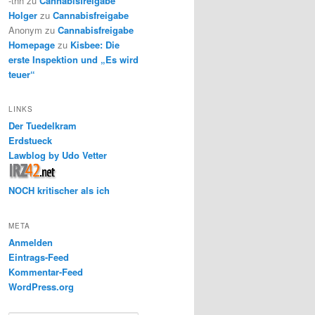
-thh
zu
Cannabisfreigabe
Holger
zu
Cannabisfreigabe
Anonym
zu
Cannabisfreigabe
Homepage
zu
Kisbee: Die
erste Inspektion und „Es wird
teuer“
LINKS
Der Tuedelkram
Erdstueck
Lawblog by Udo Vetter
NOCH kritischer als ich
META
Anmelden
Eintrags-Feed
Kommentar-Feed
WordPress.org