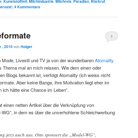
e
,
Kunststoffteil
,
Milchindustrie
,
Milchreis
,
Paradiso
,
Rückruf
,
eroxid
|
4
Kommentare
formate
1
 , 2010
von
Holger
Mode, Livestil und TV ja von der wunderbaren
Atomality
as Thema mal an mich reissen. Wie dem einen oder
n Blogs bekannt ist, verfolgt Atomality (ich weiss nicht
mate. Aber keine Bange, ihre Motivation liegt eher im
h ich hätte eine Chance im Leben“.
at einen netten Artikel über die Verknüpfung von
l-WG“, in dem es über die unverhohlene Schleichwerbung
ng jetzt auch aus. Otto sponsert die „Model-WG“,