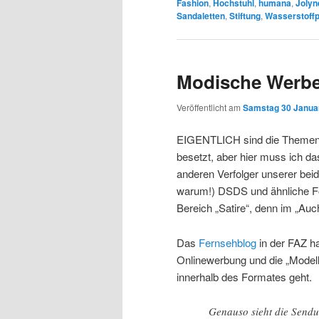
Fashion
,
Hochstuhl
,
humana
,
Jolyn
Sandaletten
,
Stiftung
,
Wasserstoffp
Modische Werbe
Veröffentlicht am
Samstag 30 Januar
EIGENTLICH sind die Themen 
besetzt, aber hier muss ich d
anderen Verfolger unserer beide
warum!) DSDS und ähnliche For
Bereich „Satire“, denn im „Auc
Das
Fernsehblog
in der FAZ h
Onlinewerbung und die „Model
innerhalb des Formates geht.
Genauso sieht die Sendu