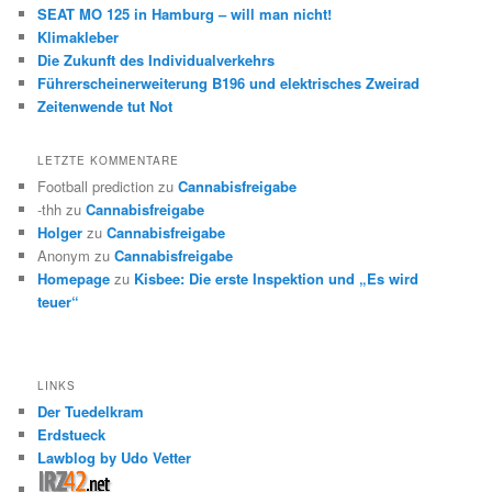
SEAT MO 125 in Hamburg – will man nicht!
Klimakleber
Die Zukunft des Individualverkehrs
Führerscheinerweiterung B196 und elektrisches Zweirad
Zeitenwende tut Not
LETZTE KOMMENTARE
Football prediction
zu
Cannabisfreigabe
-thh
zu
Cannabisfreigabe
Holger
zu
Cannabisfreigabe
Anonym
zu
Cannabisfreigabe
Homepage
zu
Kisbee: Die erste Inspektion und „Es wird
teuer“
LINKS
Der Tuedelkram
Erdstueck
Lawblog by Udo Vetter