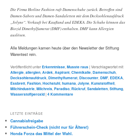
Die Firma Hotline Fashion ruft Damenschuhe zurück. Betroffen sind
Damen-Sabots und Damen-Sandaletten mit dem Decksohlenaufdruck
„Jolyne“. Verkauft bei Kaufland und EDEKA. Die Schuhe können das
Biozid Dimethylfumerat (DMF) enthalten. DMF kann Allergien
auslösen.
Alle Meldungen kamen heute über den Newsletter der Stiftung
Warentest rein.
Veröffentlicht unter
Erkenntnisse
,
Musste raus
|
Verschlagwortet mit
Allergie
,
allergien
,
Ardek
,
Aspirant
,
Chemikalie
,
Damenschuh
,
Decksohlenaufdruck
,
Dimethylfumerat
,
Discounter
,
DMF
,
EDEKA
,
Essbrett
,
Fashion
,
Hochstuhl
,
humana
,
Jolyne
,
Kunststoffteil
,
Milchindustrie
,
Milchreis
,
Paradiso
,
Rückruf
,
Sandaletten
,
Stiftung
,
Wasserstoffperoxid
|
4
Kommentare
LETZTE EINTRÄGE
Cannabisfreigabe
Führerschein-Check (nicht nur für Ältere!)
Honda Forza das Mittel der Wahl.