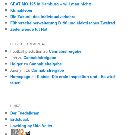
SEAT MO 125 in Hamburg – will man nicht!
Klimakleber
Die Zukunft des Individualverkehrs
Führerscheinerweiterung B196 und elektrisches Zweirad
Zeitenwende tut Not
LETZTE KOMMENTARE
Football prediction
zu
Cannabisfreigabe
-thh
zu
Cannabisfreigabe
Holger
zu
Cannabisfreigabe
Anonym
zu
Cannabisfreigabe
Homepage
zu
Kisbee: Die erste Inspektion und „Es wird
teuer“
LINKS
Der Tuedelkram
Erdstueck
Lawblog by Udo Vetter