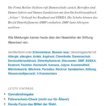
Die Firma Hotline Fashion ruft Damenschuhe zurück. Betroffen sind
Damen-Sabots und Damen-Sandaletten mit dem Decksohlenaufdruck
„Jolyne“. Verkauft bei Kaufland und EDEKA. Die Schuhe können das
Biozid Dimethylfumerat (DMF) enthalten. DMF kann Allergien
auslösen.
Alle Meldungen kamen heute über den Newsletter der Stiftung
Warentest rein.
Veröffentlicht unter
Erkenntnisse
,
Musste raus
|
Verschlagwortet mit
Allergie
,
allergien
,
Ardek
,
Aspirant
,
Chemikalie
,
Damenschuh
,
Decksohlenaufdruck
,
Dimethylfumerat
,
Discounter
,
DMF
,
EDEKA
,
Essbrett
,
Fashion
,
Hochstuhl
,
humana
,
Jolyne
,
Kunststoffteil
,
Milchindustrie
,
Milchreis
,
Paradiso
,
Rückruf
,
Sandaletten
,
Stiftung
,
Wasserstoffperoxid
|
4
Kommentare
LETZTE EINTRÄGE
Cannabisfreigabe
Führerschein-Check (nicht nur für Ältere!)
Honda Forza das Mittel der Wahl.