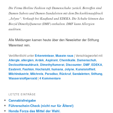
Die Firma Hotline Fashion ruft Damenschuhe zurück. Betroffen sind
Damen-Sabots und Damen-Sandaletten mit dem Decksohlenaufdruck
„Jolyne“. Verkauft bei Kaufland und EDEKA. Die Schuhe können das
Biozid Dimethylfumerat (DMF) enthalten. DMF kann Allergien
auslösen.
Alle Meldungen kamen heute über den Newsletter der Stiftung
Warentest rein.
Veröffentlicht unter
Erkenntnisse
,
Musste raus
|
Verschlagwortet mit
Allergie
,
allergien
,
Ardek
,
Aspirant
,
Chemikalie
,
Damenschuh
,
Decksohlenaufdruck
,
Dimethylfumerat
,
Discounter
,
DMF
,
EDEKA
,
Essbrett
,
Fashion
,
Hochstuhl
,
humana
,
Jolyne
,
Kunststoffteil
,
Milchindustrie
,
Milchreis
,
Paradiso
,
Rückruf
,
Sandaletten
,
Stiftung
,
Wasserstoffperoxid
|
4
Kommentare
LETZTE EINTRÄGE
Cannabisfreigabe
Führerschein-Check (nicht nur für Ältere!)
Honda Forza das Mittel der Wahl.