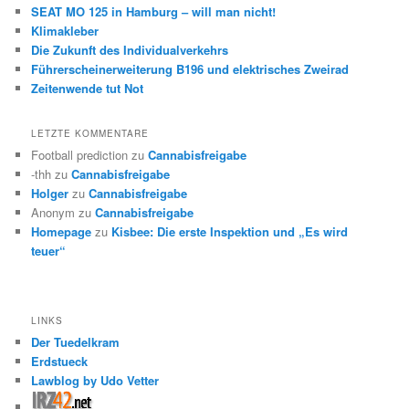
SEAT MO 125 in Hamburg – will man nicht!
Klimakleber
Die Zukunft des Individualverkehrs
Führerscheinerweiterung B196 und elektrisches Zweirad
Zeitenwende tut Not
LETZTE KOMMENTARE
Football prediction
zu
Cannabisfreigabe
-thh
zu
Cannabisfreigabe
Holger
zu
Cannabisfreigabe
Anonym
zu
Cannabisfreigabe
Homepage
zu
Kisbee: Die erste Inspektion und „Es wird
teuer“
LINKS
Der Tuedelkram
Erdstueck
Lawblog by Udo Vetter