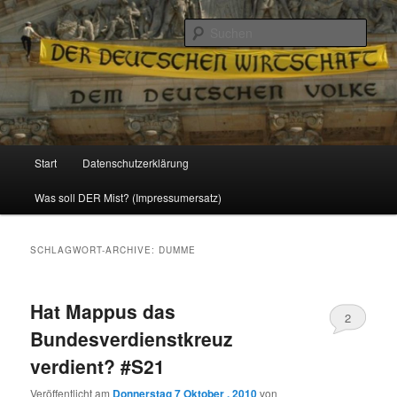
Politik, Wirtschaft, Soziales und Gesellschaft
Such
Reizzentrum
Hauptmenü
Start
Datenschutzerklärung
Zum
Zum
Was soll DER Mist? (Impressumersatz)
Inhalt
sekundären
wechseln
Inhalt
SCHLAGWORT-ARCHIVE:
DUMME
wechseln
Hat Mappus das
2
Bundesverdienstkreuz
verdient? #S21
Veröffentlicht am
Donnerstag 7 Oktober , 2010
von