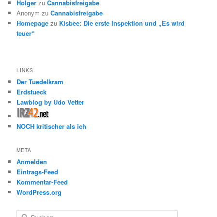
Holger
zu
Cannabisfreigabe
Anonym
zu
Cannabisfreigabe
Homepage
zu
Kisbee: Die erste Inspektion und „Es wird
teuer“
LINKS
Der Tuedelkram
Erdstueck
Lawblog by Udo Vetter
NOCH kritischer als ich
META
Anmelden
Eintrags-Feed
Kommentar-Feed
WordPress.org
S