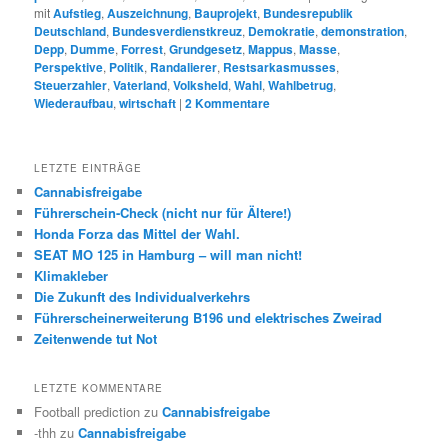
mit
Aufstieg
,
Auszeichnung
,
Bauprojekt
,
Bundesrepublik
Deutschland
,
Bundesverdienstkreuz
,
Demokratie
,
demonstration
,
Depp
,
Dumme
,
Forrest
,
Grundgesetz
,
Mappus
,
Masse
,
Perspektive
,
Politik
,
Randalierer
,
Restsarkasmusses
,
Steuerzahler
,
Vaterland
,
Volksheld
,
Wahl
,
Wahlbetrug
,
Wiederaufbau
,
wirtschaft
|
2
Kommentare
LETZTE EINTRÄGE
Cannabisfreigabe
Führerschein-Check (nicht nur für Ältere!)
Honda Forza das Mittel der Wahl.
SEAT MO 125 in Hamburg – will man nicht!
Klimakleber
Die Zukunft des Individualverkehrs
Führerscheinerweiterung B196 und elektrisches Zweirad
Zeitenwende tut Not
LETZTE KOMMENTARE
Football prediction
zu
Cannabisfreigabe
-thh
zu
Cannabisfreigabe