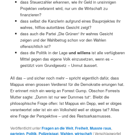
dass Steuerzahler erkennen, wie ihr Geld in unsinnigen
Projekten verbrannt wird, nur um die Wirtschaft zu
finanzieren?
dass selbst die Kanzlerin aufgrund eines Bauprojektes ihr
wahres, hilflos-autoritäres Gesicht zeigt?
dass auch die Partei „Die Grünen“ ihr wahres Gesicht
zeigen und der Wahlbetrug schon vor den Wahlen
offensichtlich ist?
dass die Politik in der Lage
und willens
ist alle verfügbaren
Mittel gegen das eigene Volk einzusetzen, wenn es –
gestützt vom Grundgesetz – Unmut äussert.
All das – und sicher noch mehr – spricht eigentlich dafür, dass
Mappus einen grossen Verdienst für die Demokratie errungen hat.
Er erinnert mich ein wenig an Forrest Gump. Obschon Forrests
Mutter sagte: „Dumm ist nur wer Dummes tut“. Bleibt die
philosophische Frage offen: Ist Mappus ein Depp, weil er obiges
verantwortet oder ist ein ein Volksheld weil er obiges tat? Alles
eine Frage der Perspektive – und des Restsarkasmusses.
Veröffentlicht unter
Fragen an die Welt
,
Freiheit
,
Musste raus
,
parteien
,
Politik
,
Polizeistaat
,
Wahlen
,
wirtschaft
|
Verschlagwortet