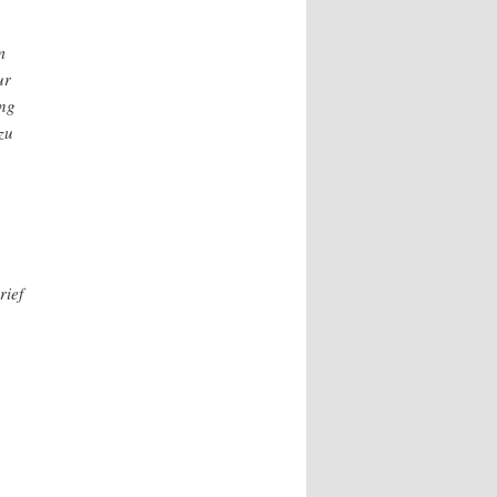
m
ur
ung
zu
rief