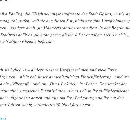
ika Ebeling, die Gleichstellungsbeauftragte der Stadt Goslar, wurde a
nstag abberufen, weil sie aus diesen Satz nicht nur eine Verpflichtung z
uen-, sondern auch zur Männerförderung herausliest. In der Begründ
 Stadtrats heißt es, sie habe gegen diesen § 5a verstoßen, weil sie sich „
r mit Männerthemen befasste“.
h sie beließ es – anders als ihre Vorgängerinnen und viele ihrer
leginnen – nicht bei dieser ausschließlichen Frauenförderung, sondern 
h ein „Vätercafé“ und ein „Papa-Picknick“ ins Leben. Das weckte den
smut alteingesessener Feministinnen, die es sich in ihren Fördernischen
uem eingerichtet hatten und nun um ihre Bedeutung und ihr seit den
0er Jahren wenig verändertes Weltbild fürchteten.
ise
.