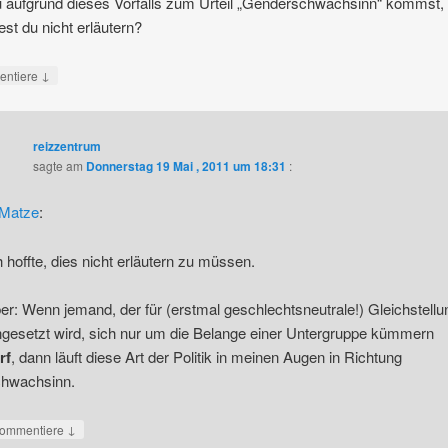
 aufgrund dieses Vorfalls zum Urteil „Genderschwachsinn“ kommst,
st du nicht erläutern?
↓
ntiere
reizzentrum
sagte am
Donnerstag 19 Mai , 2011 um 18:31
:
Matze
:
h hoffte, dies nicht erläutern zu müssen.
er: Wenn jemand, der für (erstmal geschlechtsneutrale!) Gleichstellu
ngesetzt wird, sich nur um die Belange einer Untergruppe kümmern
rf
, dann läuft diese Art der Politik in meinen Augen in Richtung
hwachsinn.
↓
ommentiere