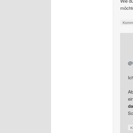
Wie du
möchte
Komme
@
Ic
Ab
ei
da
Sc
K