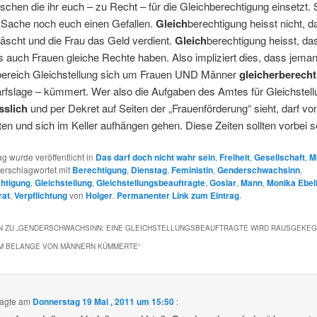
chen die ihr euch – zu Recht – für die Gleichberechtigung einsetzt. S
 Sache noch euch einen Gefallen.
Gleich
berechtigung heisst nicht, d
scht und die Frau das Geld verdient.
Gleich
berechtigung heisst, da
 auch Frauen gleiche Rechte haben. Also impliziert dies, dass jema
ereich Gleichstellung sich um Frauen UND Männer
gleicherberecht
rfslage – kümmert. Wer also die Aufgaben des Amtes für Gleichstell
sslich
und per Dekret auf Seiten der „Frauenförderung“ sieht, darf vo
ten und sich im Keller aufhängen gehen. Diese Zeiten sollten vorbei s
ag wurde veröffentlicht in
Das darf doch nicht wahr sein
,
Freiheit
,
Gesellschaft
,
M
erschlagwortet mit
Berechtigung
,
Dienstag
,
Feministin
,
Genderschwachsinn
,
htigung
,
Gleichstellung
,
Gleichstellungsbeauftragte
,
Goslar
,
Mann
,
Monika Ebel
rat
,
Verpflichtung
von
Holger
.
Permanenter Link zum Eintrag
.
 ZU „
GENDERSCHWACHSINN: EINE GLEICHSTELLUNGSBEAUFTRAGTE WIRD RAUSGEKEGEL
UM BELANGE VON MÄNNERN KÜMMERTE
“
agte am
Donnerstag 19 Mai , 2011 um 15:50
: