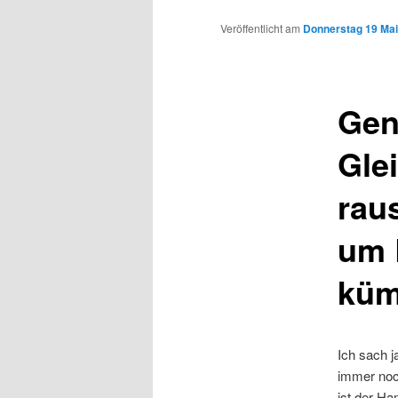
Inhalt
Veröffentlicht am
Donnerstag 19 Mai
wechseln
Gen
Gle
rau
um 
küm
Ich sach j
immer noch
ist der H