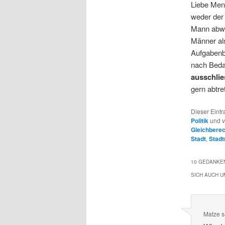
Liebe Mens
weder der
Mann abwä
Männer als
Aufgabenb
nach Beda
ausschlie
gern abtre
Dieser Eintr
Politik
und v
Gleichberec
Stadt
,
Stadt
10 GEDANKEN
SICH AUCH 
Matze
s