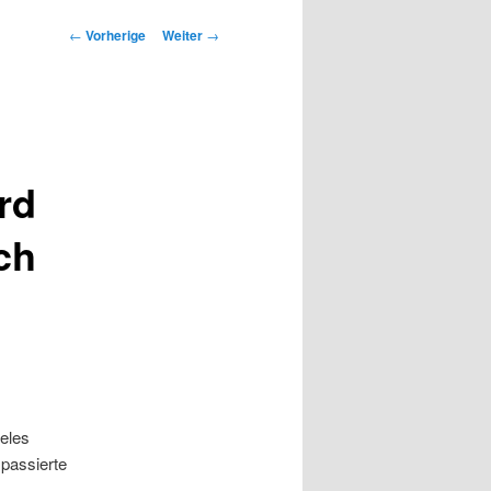
Beitrags-
←
Vorherige
Weiter
→
Navigation
rd
ch
ieles
passierte