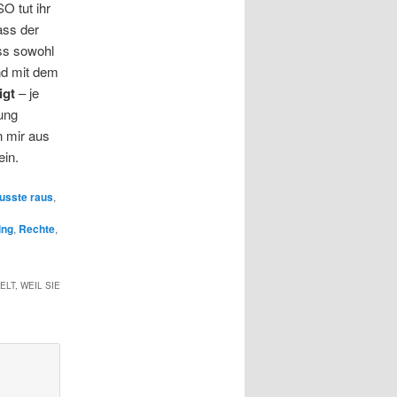
O tut ihr
ass der
ss sowohl
nd mit dem
igt
– je
ung
n mir aus
ein.
usste raus
,
ing
,
Rechte
,
T, WEIL SIE