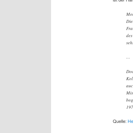
Mon
Die
Fra
des
seh
…
Doc
Kol
auc
Mis
beq
197
Quelle:
He