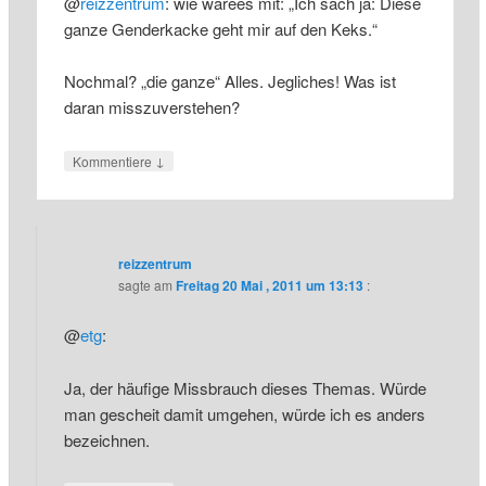
@
reizzentrum
: wie wärees mit: „Ich sach ja: Diese
ganze Genderkacke geht mir auf den Keks.“
Nochmal? „die ganze“ Alles. Jegliches! Was ist
daran misszuverstehen?
↓
Kommentiere
reizzentrum
sagte am
Freitag 20 Mai , 2011 um 13:13
:
@
etg
:
Ja, der häufige Missbrauch dieses Themas. Würde
man gescheit damit umgehen, würde ich es anders
bezeichnen.