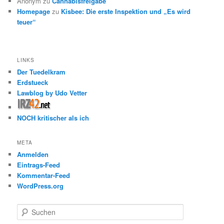
Anonym
zu
Cannabisfreigabe
Homepage
zu
Kisbee: Die erste Inspektion und „Es wird
teuer“
LINKS
Der Tuedelkram
Erdstueck
Lawblog by Udo Vetter
NOCH kritischer als ich
META
Anmelden
Eintrags-Feed
Kommentar-Feed
WordPress.org
S
u