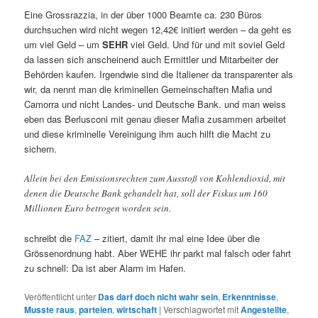
Eine Grossrazzia, in der über 1000 Beamte ca. 230 Büros
durchsuchen wird nicht wegen 12,42€ initiert werden – da geht es
um viel Geld – um
SEHR
viel Geld. Und für und mit soviel Geld
da lassen sich anscheinend auch Ermittler und Mitarbeiter der
Behörden kaufen. Irgendwie sind die Italiener da transparenter als
wir, da nennt man die kriminellen Gemeinschaften Mafia und
Camorra und nicht Landes- und Deutsche Bank. und man weiss
eben das Berlusconi mit genau dieser Mafia zusammen arbeitet
und diese kriminelle Vereinigung ihm auch hilft die Macht zu
sichern.
Allein bei den Emissionsrechten zum Ausstoß von Kohlendioxid, mit
denen die Deutsche Bank gehandelt hat, soll der Fiskus um 160
Millionen Euro betrogen worden sein.
schreibt die
FAZ
– zitiert, damit ihr mal eine Idee über die
Grössenordnung habt. Aber WEHE ihr parkt mal falsch oder fahrt
zu schnell: Da ist aber Alarm im Hafen.
Veröffentlicht unter
Das darf doch nicht wahr sein
,
Erkenntnisse
,
Musste raus
,
parteien
,
wirtschaft
|
Verschlagwortet mit
Angestellte
,