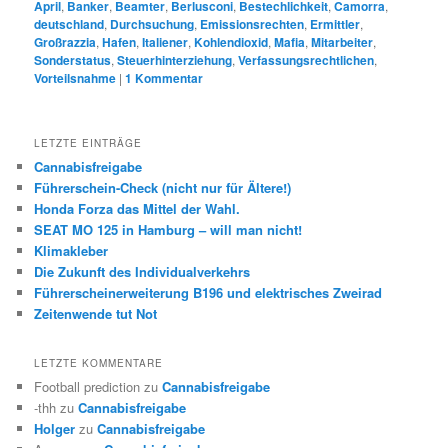
April
,
Banker
,
Beamter
,
Berlusconi
,
Bestechlichkeit
,
Camorra
,
deutschland
,
Durchsuchung
,
Emissionsrechten
,
Ermittler
,
Großrazzia
,
Hafen
,
Italiener
,
Kohlendioxid
,
Mafia
,
Mitarbeiter
,
Sonderstatus
,
Steuerhinterziehung
,
Verfassungsrechtlichen
,
Vorteilsnahme
|
1
Kommentar
LETZTE EINTRÄGE
Cannabisfreigabe
Führerschein-Check (nicht nur für Ältere!)
Honda Forza das Mittel der Wahl.
SEAT MO 125 in Hamburg – will man nicht!
Klimakleber
Die Zukunft des Individualverkehrs
Führerscheinerweiterung B196 und elektrisches Zweirad
Zeitenwende tut Not
LETZTE KOMMENTARE
Football prediction
zu
Cannabisfreigabe
-thh
zu
Cannabisfreigabe
Holger
zu
Cannabisfreigabe