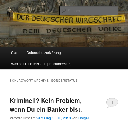
Politik, Wirtschaft, Soziales und Gesellschaft
Such
Reizzentrum
Hauptmenü
Start
Datenschutzerklärung
Zum
Zum
Was soll DER Mist? (Impressumersatz)
Inhalt
sekundären
wechseln
Inhalt
SCHLAGWORT-ARCHIVE:
SONDERSTATUS
wechseln
Kriminell? Kein Problem,
1
wenn Du ein Banker bist.
Veröffentlicht am
Samstag 3 Juli , 2010
von
Holger