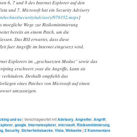
onen 6, 7 und 8 des Internet Explorer auf den
sta und 7. Microsoft hat ein Security Advisory
om/technet/security/advisory/979352.mspx
]
s moegliche Wege zur Risikominimierung
beitet bereits an einem Patch, um die
liessen. Das BSI erwartet, dass diese
eit fuer Angriffe im Internet eingesetzt wird.
rnet Explorers im „geschuetzten Modus“ sowie das
ripting erschwert zwar die Angriffe, kann sie
g verhindern. Deshalb empfiehlt das
orliegen eines Patches von Microsoft auf einen
rowser umzusteigen.
cking und so
|
Verschlagwortet mit
Advisory
,
Angreifer
,
Angriff
,
xplorer
,
google
,
Internetexplorer
,
microsoft
,
Risikominimierung
,
ng
,
Security
,
Sicherheitsluecke
,
Vista
,
Webseite
|
2
Kommentare