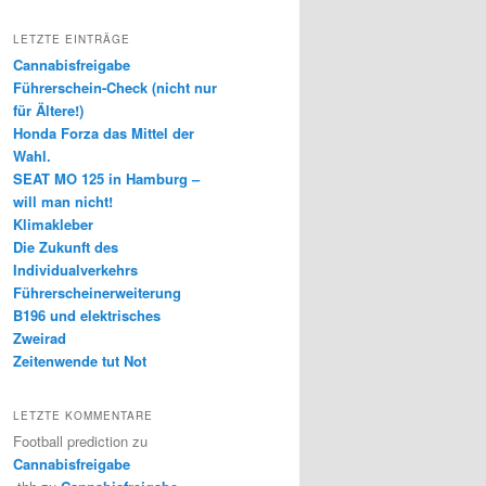
LETZTE EINTRÄGE
Cannabisfreigabe
Führerschein-Check (nicht nur
für Ältere!)
Honda Forza das Mittel der
Wahl.
SEAT MO 125 in Hamburg –
will man nicht!
Klimakleber
Die Zukunft des
Individualverkehrs
Führerscheinerweiterung
B196 und elektrisches
Zweirad
Zeitenwende tut Not
LETZTE KOMMENTARE
Football prediction
zu
Cannabisfreigabe