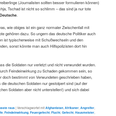
iberlinge (Journalisten sollten besser formulieren können)
a, Tschad ist nicht so schlimm – das sind ja nur tote
Deutsche
.
as, wie obiges ist ein ganz normaler Zwischenfall mit
Tote gehören dazu. So ungern das deutsche Politiker auch
en ist typischerweise mit Schußwechseln und den
den, sonst könnte man auch Hilfspolizisten dort hin
ss die Soldaten nur verletzt und nicht verwundet wurden.
urch Feindeinwirkung zu Schaden gekommen sein, so
r doch bestimmt von Verwundeten geschrieben haben,
 die deutschen Soldaten nur gestolpert sind (auf der
chen Soldaten aber nicht unterstellen!) und sich dabei
sste raus
|
Verschlagwortet mit
Afghanistan
,
Afrikaner
,
Angreifer
,
fe
,
Feindeinwirkung
,
Feuergefecht
,
Flucht
,
Gefecht
,
Hausmeister
,