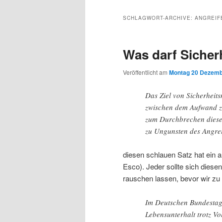
Inhalt
sekundären
SCHLAGWORT-ARCHIVE:
ANGREIF
wechseln
Inhalt
Was darf Sicher
wechseln
Veröffentlicht am
Montag 20 Dezemb
Das Ziel von Sicherheit
zwischen dem Aufwand 
zum Durchbrechen diese
zu Ungunsten des Angreif
diesen schlauen Satz hat ein a
Esco). Jeder sollte sich diese
rauschen lassen, bevor wir z
Im Deutschen Bundestag a
Lebensunterhalt trotz Vo