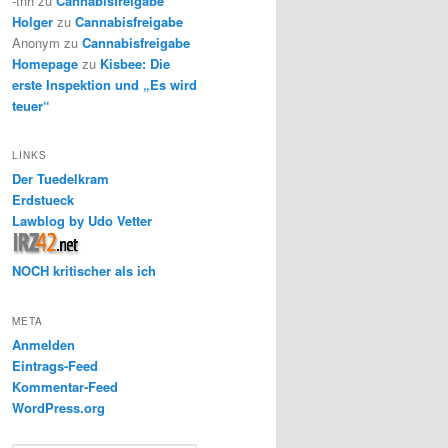
-thh
zu
Cannabisfreigabe
Holger
zu
Cannabisfreigabe
Anonym
zu
Cannabisfreigabe
Homepage
zu
Kisbee: Die
erste Inspektion und „Es wird
teuer“
LINKS
Der Tuedelkram
Erdstueck
Lawblog by Udo Vetter
NOCH kritischer als ich
META
Anmelden
Eintrags-Feed
Kommentar-Feed
WordPress.org