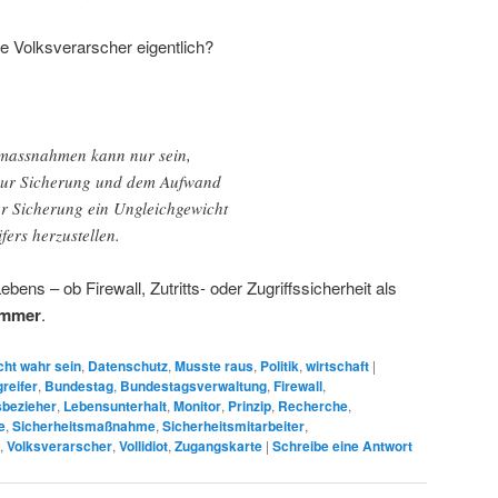
se Volksverarscher eigentlich?
smassnahmen kann nur sein,
zur Sicherung und dem Aufwand
r Sicherung ein Ungleichgewicht
ers herzustellen.
Lebens – ob Firewall, Zutritts- oder Zugriffssicherheit als
immer
.
cht wahr sein
,
Datenschutz
,
Musste raus
,
Politik
,
wirtschaft
|
reifer
,
Bundestag
,
Bundestagsverwaltung
,
Firewall
,
sbezieher
,
Lebensunterhalt
,
Monitor
,
Prinzip
,
Recherche
,
e
,
Sicherheitsmaßnahme
,
Sicherheitsmitarbeiter
,
,
Volksverarscher
,
Vollidiot
,
Zugangskarte
|
Schreibe eine Antwort