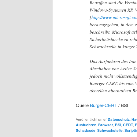
Betroffen sind die Versi
Windows-Systemen XP, Vi
[
http://www.microsoft.c
herausgegeben, in dem e
beschreibt. Microsoft ar
Sicherheitsluecke zu sch
Schwachstelle in kurzer Z
Das Ausfuehren des Inte
Abschalten von Active Sc
jedoch nicht vollstaendi
Buerger-CERT, bis zum V
aktuellen alternativen B
Quelle
Bürger-CERT
/ BSI
Veröffentlicht unter
Datenschutz
,
Ha
Ausfuehren
,
Browser
,
BSI
,
CERT
,
E
Schadcode
,
Schwachstelle
,
Scripti