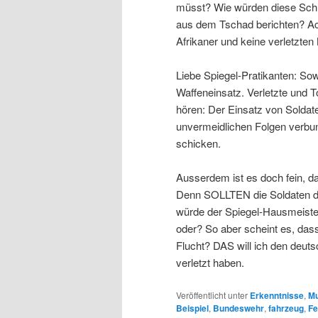
müsst? Wie würden diese Schre
aus dem Tschad berichten? Achj
Afrikaner und keine verletzten
Liebe Spiegel-Pratikanten: Sow
Waffeneinsatz. Verletzte und 
hören: Der Einsatz von Soldat
unvermeidlichen Folgen verbun
schicken.
Ausserdem ist es doch fein, da
Denn SOLLTEN die Soldaten d
würde der Spiegel-Hausmeiste
oder? So aber scheint es, dass
Flucht? DAS will ich den deuts
verletzt haben.
Veröffentlicht unter
Erkenntnisse
,
Mu
Beispiel
,
Bundeswehr
,
fahrzeug
,
Fe