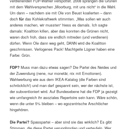
verdienenden FDP-Wähler verspottet. 2008 sprangen die Grünen
mit dem Wahlversprechen „Moorburg, mit uns nicht“ in die Wahl.
Um dann – nachdem sie mit Ole von Beust koalierten – dann
doch
für
das Kohlekraftwerk stimmten. „Was sollen wir auch
anderes machen, wir mussten“ hiess es damals. Ich sagte
damals: Koalition killen, aber das konnten die Grünen nicht,
waren doch froh, dass sie endlich mitreden (und verdienen)
dürfen. Wenn Ole dann weg geht, DANN wird die Koalition
geschmissen. Verlogenes Pack! Machtgeile Lügner haben eine
Farbe: Grün.
FDP?
Muss man dazu etwas sagen? Die Partei des Neides und
der Zuwendung (nene, nur monetär, nix mit Emotionen).
Wahlwerbung wie aus dem IKEA-Katalog (die Farben sind
schröcklich!) und man darf gespannt sein, wer der nächste ist,
der subventioniert wird. Auf Bundesebene hat die FDP ja gezeigt
wie umfangreich ihr asoziales Repertoire sein kann. Wäre schön,
wenn die unter 5% bleiben – wo egozentrische Arschlöcher
hingehören.
Die Partei?
Spasspartei – aber sind sie das wirklich? Es gibt
Stimmen, die diese Partei verunglimpfen und verteufeln. Wer