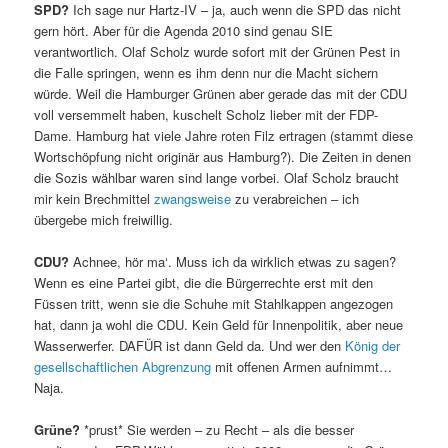
SPD?
Ich sage nur Hartz-IV – ja, auch wenn die SPD das nicht
gern hört. Aber für die Agenda 2010 sind genau SIE
verantwortlich. Olaf Scholz wurde sofort mit der Grünen Pest in
die Falle springen, wenn es ihm denn nur die Macht sichern
würde. Weil die Hamburger Grünen aber gerade das mit der CDU
voll versemmelt haben, kuschelt Scholz lieber mit der FDP-
Dame. Hamburg hat viele Jahre roten Filz ertragen (stammt diese
Wortschöpfung nicht originär aus Hamburg?). Die Zeiten in denen
die Sozis wählbar waren sind lange vorbei. Olaf Scholz braucht
mir kein Brechmittel
zwangsweise
zu verabreichen – ich
übergebe mich freiwillig.
CDU?
Achnee, hör ma‘. Muss ich da wirklich etwas zu sagen?
Wenn es eine Partei gibt, die die Bürgerrechte erst mit den
Füssen tritt, wenn sie die Schuhe mit Stahlkappen angezogen
hat, dann ja wohl die CDU. Kein Geld für Innenpolitik, aber neue
Wasserwerfer. DAFÜR ist dann Geld da. Und wer den
König der
gesellschaftlichen Abgrenzung
mit offenen Armen aufnimmt…
Naja.
Grüne?
*prust* Sie werden – zu Recht – als die besser