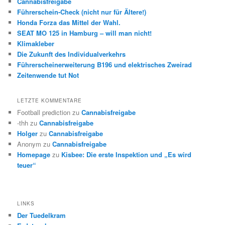
Cannabisfreigabe
Führerschein-Check (nicht nur für Ältere!)
Honda Forza das Mittel der Wahl.
SEAT MO 125 in Hamburg – will man nicht!
Klimakleber
Die Zukunft des Individualverkehrs
Führerscheinerweiterung B196 und elektrisches Zweirad
Zeitenwende tut Not
LETZTE KOMMENTARE
Football prediction
zu
Cannabisfreigabe
-thh
zu
Cannabisfreigabe
Holger
zu
Cannabisfreigabe
Anonym
zu
Cannabisfreigabe
Homepage
zu
Kisbee: Die erste Inspektion und „Es wird
teuer“
LINKS
Der Tuedelkram