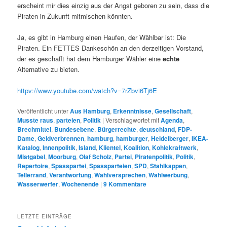
erscheint mir dies einzig aus der Angst geboren zu sein, dass die
Piraten in Zukunft mitmischen könnten.
Ja, es gibt in Hamburg einen Haufen, der Wählbar ist: Die
Piraten. Ein FETTES Dankeschön an den derzeitigen Vorstand,
der es geschafft hat dem Hamburger Wähler eine
echte
Alternative zu bieten.
httpv://www.youtube.com/watch?v=7rZbvi6Tj6E
Veröffentlicht unter
Aus Hamburg
,
Erkenntnisse
,
Gesellschaft
,
Musste raus
,
parteien
,
Politik
|
Verschlagwortet mit
Agenda
,
Brechmittel
,
Bundesebene
,
Bürgerrechte
,
deutschland
,
FDP-
Dame
,
Geldverbrennen
,
hamburg
,
hamburger
,
Heidelberger
,
IKEA-
Katalog
,
Innenpolitik
,
Island
,
Klientel
,
Koalition
,
Kohlekraftwerk
,
Mistgabel
,
Moorburg
,
Olaf Scholz
,
Partei
,
Piratenpolitik
,
Politik
,
Repertoire
,
Spasspartei
,
Spassparteien
,
SPD
,
Stahlkappen
,
Tellerrand
,
Verantwortung
,
Wahlversprechen
,
Wahlwerbung
,
Wasserwerfer
,
Wochenende
|
9
Kommentare
LETZTE EINTRÄGE