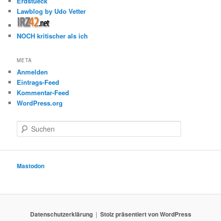
Erdstueck
Lawblog by Udo Vetter
NOCH kritischer als ich
META
Anmelden
Eintrags-Feed
Kommentar-Feed
WordPress.org
S
u
c
h
e
Mastodon
n
Datenschutzerklärung
Stolz präsentiert von WordPress