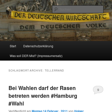
Politik, Wirtschaft, Soziales und Gesellschaft
Such
Reizzentrum
Hauptmenü
Start
Datenschutzerklärung
Zum
Zum
Was soll DER Mist? (Impressumersatz)
Inhalt
sekundären
wechseln
Inhalt
SCHLAGWORT-ARCHIVE:
TELLERRAND
wechseln
Bei Wahlen darf der Rasen
9
betreten werden #Hamburg
#Wahl
Veröffentlicht am
Montag 14 Februar , 2011
von
Holger