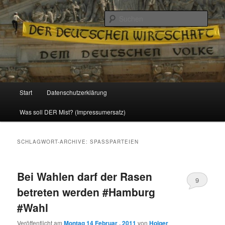
Politik, Wirtschaft, Soziales und Gesellschaft
Such
Reizzentrum
Hauptmenü
Start
Datenschutzerklärung
Zum
Zum
Was soll DER Mist? (Impressumersatz)
Inhalt
sekundären
wechseln
Inhalt
SCHLAGWORT-ARCHIVE:
SPASSPARTEIEN
wechseln
Bei Wahlen darf der Rasen
9
betreten werden #Hamburg
#Wahl
Veröffentlicht am
Montag 14 Februar , 2011
von
Holger