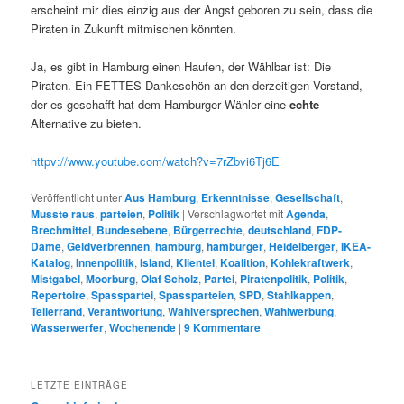
erscheint mir dies einzig aus der Angst geboren zu sein, dass die
Piraten in Zukunft mitmischen könnten.
Ja, es gibt in Hamburg einen Haufen, der Wählbar ist: Die
Piraten. Ein FETTES Dankeschön an den derzeitigen Vorstand,
der es geschafft hat dem Hamburger Wähler eine
echte
Alternative zu bieten.
httpv://www.youtube.com/watch?v=7rZbvi6Tj6E
Veröffentlicht unter
Aus Hamburg
,
Erkenntnisse
,
Gesellschaft
,
Musste raus
,
parteien
,
Politik
|
Verschlagwortet mit
Agenda
,
Brechmittel
,
Bundesebene
,
Bürgerrechte
,
deutschland
,
FDP-
Dame
,
Geldverbrennen
,
hamburg
,
hamburger
,
Heidelberger
,
IKEA-
Katalog
,
Innenpolitik
,
Island
,
Klientel
,
Koalition
,
Kohlekraftwerk
,
Mistgabel
,
Moorburg
,
Olaf Scholz
,
Partei
,
Piratenpolitik
,
Politik
,
Repertoire
,
Spasspartei
,
Spassparteien
,
SPD
,
Stahlkappen
,
Tellerrand
,
Verantwortung
,
Wahlversprechen
,
Wahlwerbung
,
Wasserwerfer
,
Wochenende
|
9
Kommentare
LETZTE EINTRÄGE