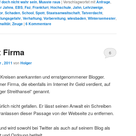
 doch nicht wahr sein
,
Musste raus
|
Verschlagwortet mit
Anfrage
,
er Jahns
,
EBS
,
Faz
,
Frankfurt
,
Hochschule
,
Jahn
,
Lehrzweige
,
or
,
Schaden
,
School
,
Spott
,
Staatsanwaltschaft
,
Tatverdacht
,
lungsgefahr
,
Verhaftung
,
Vorbereitung
,
wiesbaden
,
Wintersemester
,
nalität
,
Zeuge
|
6
Kommentare
t Firma
6
 , 2011
von
Holger
n Kreisen anerkannten und ernstgenommener Blogger.
er Firma, die ebenfalls im Internet ihr Geld verdient, auf
er Streithansel“ genannt.
rlich nicht gefallen. Er lässt seinen Anwalt ein Schreiben
ranlassen dieser Passage von der Webseite zu entfernen.
und wird sowohl bei Twitter als auch auf seinem Blog als
 und Ordnung betitelt.