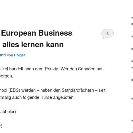
 European Business
6
 alles lernen kann
2011
von
Holger
rtikel handelt nach dem Prinzip: Wer den Schaden hat,
sorgen.
ool (EBS) werden – neben den Standardfächern – seit
malig auch folgende Kurse angeboten:
Bachelor)
r)
)