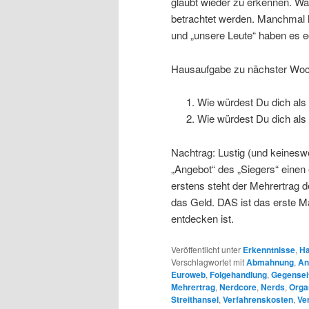
glaubt wieder zu erkennen. Wa
betrachtet werden. Manchmal h
und „unsere Leute“ haben es e
Hausaufgabe zu nächster Woc
Wie würdest Du dich als
Wie würdest Du dich als 
Nachtrag: Lustig (und keinesw
„Angebot“ des „Siegers“ eine
erstens steht der Mehrertrag 
das Geld. DAS ist das erste Ma
entdecken ist.
Veröffentlicht unter
Erkenntnisse
,
Ha
Verschlagwortet mit
Abmahnung
,
An
Euroweb
,
Folgehandlung
,
Gegensei
Mehrertrag
,
Nerdcore
,
Nerds
,
Orga
Streithansel
,
Verfahrenskosten
,
Ve