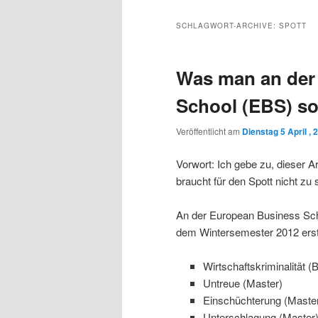
Inhalt
sekundären
SCHLAGWORT-ARCHIVE:
SPOTT
wechseln
Inhalt
Was man an der
wechseln
School (EBS) so
Veröffentlicht am
Dienstag 5 April , 
Vorwort: Ich gebe zu, dieser A
braucht für den Spott nicht zu 
An der European Business Sch
dem Wintersemester 2012 erst
Wirtschaftskriminalität (
Untreue (Master)
Einschüchterung (Maste
Unterschlagung (Master