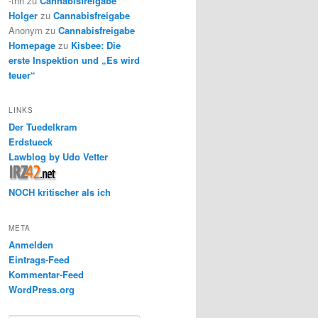
-thh
zu
Cannabisfreigabe
Holger
zu
Cannabisfreigabe
Anonym
zu
Cannabisfreigabe
Homepage
zu
Kisbee: Die
erste Inspektion und „Es wird
teuer“
LINKS
Der Tuedelkram
Erdstueck
Lawblog by Udo Vetter
NOCH kritischer als ich
META
Anmelden
Eintrags-Feed
Kommentar-Feed
WordPress.org