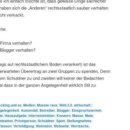
s ich einfach möchte ist, dass gewisse Dinge sachlicher
aben sich die „Anderen“ rechtsstaatlich sauber verhalten
cht verkackt.
he:
 Firma verhalten?
Blogger verhalten?
egs auf rechtsstaatlichem Boden verankert) ist das
n erwarteten Überertrag an zwei Gruppen zu spenden. Denn
dem Schuldner zu und zweiten will keiner der Bedachten
l dass in der ganzen Angelegenheit wirklich Stil zu
cking und so
,
Medien
,
Musste raus
,
Web 2.0
,
wirtschaft
|
gelegenheit
,
Automobil
,
Betreiber
,
Blogger
,
Einspruchstermin
,
te
,
Hausaufgabe
,
Internetminister
,
Konzern
,
Masse
,
Mate
,
nisation
,
Privatperson
,
Schuldner
,
Spott
,
Stellungnahme
,
rlassen
,
Verteidigung
,
Wahnsinn
,
Webseite
,
Wertsache
,