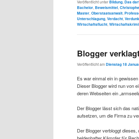
Veröffentlicht unter
Bildung
,
Das darf
Bachelor
,
Beweismittel
,
Christoph
Master
,
Oberstaatsanwalt
,
Profess
Unterschlagung
,
Verdacht
,
Verdunk
Wirtschaftsflucht
,
Wirtschaftskrimi
Blogger verklag
Veröffentlicht am
Dienstag 18 Januar
Es war einmal ein in gewisse
Dieser Blogger wird nun von ein
deren Webseiten ein „armseelig
Der Blogger lässt sich das natü
aufsetzen, um die Firma zu ve
Der Blogger verbloggt dieses, 
heldenhafter Kämpfer für Recht