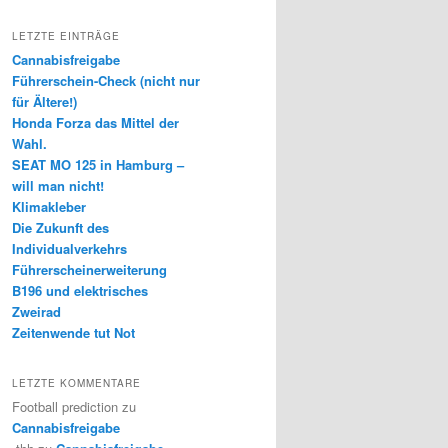
LETZTE EINTRÄGE
Cannabisfreigabe
Führerschein-Check (nicht nur
für Ältere!)
Honda Forza das Mittel der
Wahl.
SEAT MO 125 in Hamburg –
will man nicht!
Klimakleber
Die Zukunft des
Individualverkehrs
Führerscheinerweiterung
B196 und elektrisches
Zweirad
Zeitenwende tut Not
LETZTE KOMMENTARE
Football prediction
zu
Cannabisfreigabe