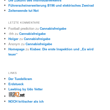
Die Zukunft des Individualverkehrs
Führerscheinerweiterung B196 und elektrisches Zweirad
Zeitenwende tut Not
LETZTE KOMMENTARE
Football prediction
zu
Cannabisfreigabe
-thh
zu
Cannabisfreigabe
Holger
zu
Cannabisfreigabe
Anonym
zu
Cannabisfreigabe
Homepage
zu
Kisbee: Die erste Inspektion und „Es wird
teuer“
LINKS
Der Tuedelkram
Erdstueck
Lawblog by Udo Vetter
NOCH kritischer als ich