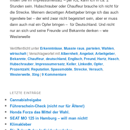
Stunden sein. Hubschrauber oder Chauffeur brauche ich nicht für
die Strecke. Meinem derzeitigen Arbeitgeber bringe ich das auch
irgendwie bei – der wird zwar nicht begeistert sein, aber er muss
dann auch mal ein Opfer bringen – für Deutschland. Und nicht
nur an sich und seine Freunde und Bekannte denken – wie
Westerwelle
Veröffentlicht unter
Erkenntnisse
,
Musste raus
,
parteien
,
Wahlen
,
wirtschaft
|
Verschlagwortet mit
Albernheit
,
Angebot
,
Arbeitgeber
,
Bekannte
,
Chauffeur
,
deutschland
,
Englisch
,
Freund
,
Hartz
,
Hasch
,
Hubschrauber
,
Impressumersatz
,
Keller
,
LinkedIn
,
Opfer
,
Prozentzahl
,
Reputation
,
Spassmobile
,
Strecke
,
Versuch
,
Westerwelle
,
Xing
|
9
Kommentare
LETZTE EINTRÄGE
Cannabisfreigabe
Führerschein-Check (nicht nur für Ältere!)
Honda Forza das Mittel der Wahl.
SEAT MO 125 in Hamburg – will man nicht!
Klimakleber