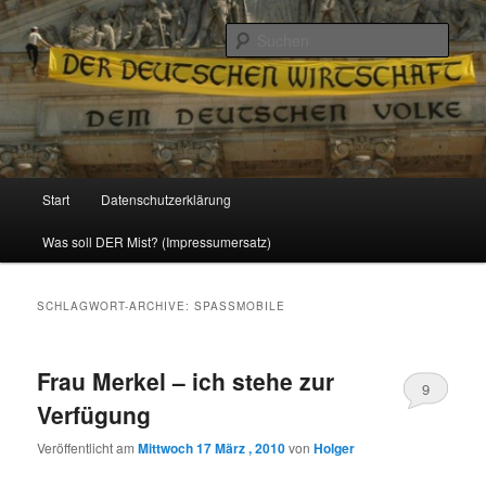
Politik, Wirtschaft, Soziales und Gesellschaft
Such
Reizzentrum
Hauptmenü
Start
Datenschutzerklärung
Zum
Zum
Was soll DER Mist? (Impressumersatz)
Inhalt
sekundären
wechseln
Inhalt
SCHLAGWORT-ARCHIVE:
SPASSMOBILE
wechseln
Frau Merkel – ich stehe zur
9
Verfügung
Veröffentlicht am
Mittwoch 17 März , 2010
von
Holger