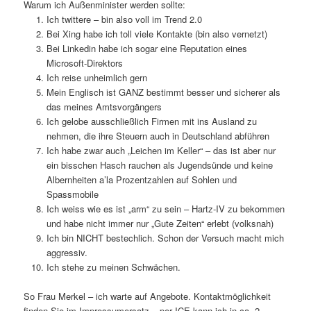
Warum ich Außenminister werden sollte:
Ich twittere – bin also voll im Trend 2.0
Bei Xing habe ich toll viele Kontakte (bin also vernetzt)
Bei Linkedin habe ich sogar eine Reputation eines
Microsoft-Direktors
Ich reise unheimlich gern
Mein Englisch ist GANZ bestimmt besser und sicherer als
das meines Amtsvorgängers
Ich gelobe ausschließlich Firmen mit ins Ausland zu
nehmen, die ihre Steuern auch in Deutschland abführen
Ich habe zwar auch „Leichen im Keller“ – das ist aber nur
ein bisschen Hasch rauchen als Jugendsünde und keine
Albernheiten a’la Prozentzahlen auf Sohlen und
Spassmobile
Ich weiss wie es ist „arm“ zu sein – Hartz-IV zu bekommen
und habe nicht immer nur „Gute Zeiten“ erlebt (volksnah)
Ich bin NICHT bestechlich. Schon der Versuch macht mich
aggressiv.
Ich stehe zu meinen Schwächen.
So Frau Merkel – ich warte auf Angebote. Kontaktmöglichkeit
finden Sie im Impressumersatz – per ICE kann ich in ca. 2