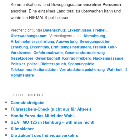
Kommunikations- und Bewegungsdaten
einzelner Personen
anordnet. Eine einzelnes Land total zu überwachen kann und
werde ich NIEMALS gut heissen.
Veröffentlicht unter
Datenschutz
,
Erkenntnisse
,
Freiheit
,
Überwachungsstaat
|
Verschlagwortet mit
Abmahnung
,
Arbeitnehmervertretung
,
Auswertung
,
Bewegungsdaten
,
Erhebung
,
Erkenntnis
,
Ermittlungsinstrument
,
Freiheit
,
GdP-
Vorsitzende
,
Gefahrenabwehr
,
Gesetzesformulierung
,
Gesetzgeber
,
Gewerkschaft
,
Konrad Freiberg
,
Nackenmassage
,
Politiker
,
polizei
,
Richterspruch
,
Spannungsfeld
,
Telekommunikationsdaten
,
Vorratsdatenspeicherung
,
Wahrheit
|
2
Kommentare
LETZTE EINTRÄGE
Cannabisfreigabe
Führerschein-Check (nicht nur für Ältere!)
Honda Forza das Mittel der Wahl.
SEAT MO 125 in Hamburg – will man nicht!
Klimakleber
Die Zukunft des Individualverkehrs