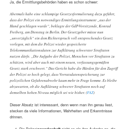
Ja, die Ermittlungsbehörden haben es schon schwer:
Abermals habe eine schlampige Gesetzesformulierung dazu geführt,
dass der Polizei ein notwendiges Ermittlungsinstrument „aus der
Hand geschlagen wurde“, beklagte der GdP-Vorsitzende, Konrad
Freiberg, am Dienstag in Berlin. Der Gesetzgeber müsse nun
„unverzüglich“ ein dem Richterspruch voll entsprechendes Gesetz
vorlegen, mit dem die Polizei wieder gespeicherte
Telekommunikationsdaten zur Aufklärung schwerster Straftaten
nutzen dürfe. „Die Aufgabe der Polizei, Menschen vor Straftaten zu
schützen, wird aber auch mit einem neuen, verfassungsgemäßen
Gesetz stark erschwert.“ Das Gericht habe die Hürden für den Zugriff
der Polizei so hoch gelegt, dass Vorratsdatenspeicherung zur
polizeilichen Gefahrenabwehr kaum mehr in Frage komme. Es bleibe
abzuwarten, ob die Aufklärung schwerer Straftaten noch auf
demselben hohen Niveau möglich sei wie bisher. (
FAZ
)
Dieser Absatz ist interessant, denn wenn man ihn genau liest,
stecken da viele Informationen, Wahrheiten und Erkenntnisse
drinnen.
Die Polizei
gewerkschaft
sieht es als ihre Aufgabe an, die