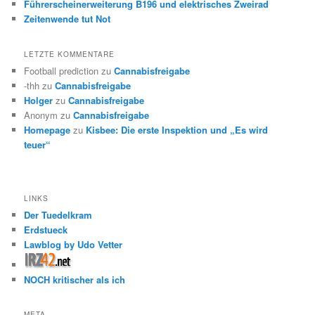
Führerscheinerweiterung B196 und elektrisches Zweirad
Zeitenwende tut Not
LETZTE KOMMENTARE
Football prediction
zu
Cannabisfreigabe
-thh
zu
Cannabisfreigabe
Holger
zu
Cannabisfreigabe
Anonym
zu
Cannabisfreigabe
Homepage
zu
Kisbee: Die erste Inspektion und „Es wird
teuer“
LINKS
Der Tuedelkram
Erdstueck
Lawblog by Udo Vetter
NOCH kritischer als ich
META