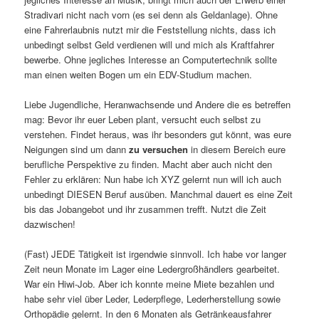
Stradivari nicht nach vorn (es sei denn als Geldanlage). Ohne
eine Fahrerlaubnis nutzt mir die Feststellung nichts, dass ich
unbedingt selbst Geld verdienen will und mich als Kraftfahrer
bewerbe. Ohne jegliches Interesse an Computertechnik sollte
man einen weiten Bogen um ein EDV-Studium machen.
Liebe Jugendliche, Heranwachsende und Andere die es betreffen
mag: Bevor ihr euer Leben plant, versucht euch selbst zu
verstehen. Findet heraus, was ihr besonders gut könnt, was eure
Neigungen sind um dann
zu versuchen
in diesem Bereich eure
berufliche Perspektive zu finden. Macht aber auch nicht den
Fehler zu erklären: Nun habe ich XYZ gelernt nun will ich auch
unbedingt DIESEN Beruf ausüben. Manchmal dauert es eine Zeit
bis das Jobangebot und ihr zusammen trefft. Nutzt die Zeit
dazwischen!
(Fast) JEDE Tätigkeit ist irgendwie sinnvoll. Ich habe vor langer
Zeit neun Monate im Lager eine Ledergroßhändlers gearbeitet.
War ein Hiwi-Job. Aber ich konnte meine Miete bezahlen und
habe sehr viel über Leder, Lederpflege, Lederherstellung sowie
Orthopädie gelernt. In den 6 Monaten als Getränkeausfahrer