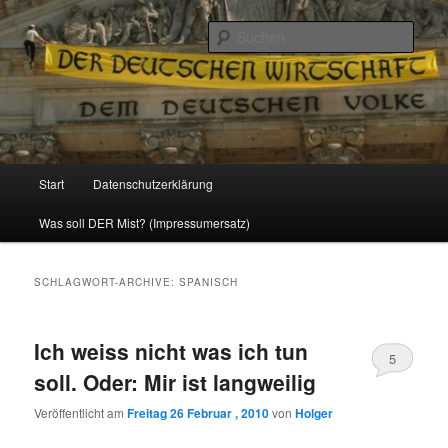
Politik, Wirtschaft, Soziales und Gesellschaft
Such
Reizzentrum
Hauptmenü
Start
Datenschutzerklärung
Zum
Zum
Was soll DER Mist? (Impressumersatz)
Inhalt
sekundären
wechseln
Inhalt
SCHLAGWORT-ARCHIVE:
SPANISCH
wechseln
Ich weiss nicht was ich tun
5
soll. Oder: Mir ist langweilig
Veröffentlicht am
Freitag 26 Februar , 2010
von
Holger