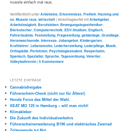
musste einfach mal raus.
Veröffentlicht unter
Arbeitslos
,
Erkenntnisse
,
Freiheit
,
Hacking und
so
,
Musste raus
,
wirtschaft
|
Verschlagwortet mit
Arbeitgeber
,
Arbeitslosigkeit
,
Berufsleben
,
Bewegungslegastheniker
,
Bierkutscher
,
Computertechnik
,
EDV-Studium
,
Englisch
,
Fahrerlaubnis
,
Feststellung
,
Fragestellung
,
geldanlage
,
Grundlage
,
Heranwachsende
,
Interesse
,
Jobangebot
,
Kindergarten
,
Kraftfahrer
,
Lebensmotto
,
Lederherstellung
,
Lederpflege
,
Musik
,
Orthopädie
,
Perfektion
,
Psychologiestudent
,
Reeperbahn
,
Spanisch
,
Spezialist
,
Sprache
,
Tagesordnung
,
Vatertier
,
Volleyballverein
|
5
Kommentare
LETZTE EINTRÄGE
Cannabisfreigabe
Führerschein-Check (nicht nur für Ältere!)
Honda Forza das Mittel der Wahl.
SEAT MO 125 in Hamburg – will man nicht!
Klimakleber
Die Zukunft des Individualverkehrs
Führerscheinerweiterung B196 und elektrisches Zweirad
Zeitenwende tut Not