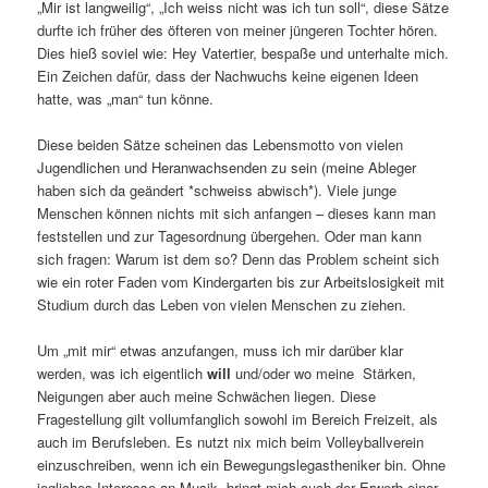
„Mir ist langweilig“, „Ich weiss nicht was ich tun soll“, diese Sätze
durfte ich früher des öfteren von meiner jüngeren Tochter hören.
Dies hieß soviel wie: Hey Vatertier, bespaße und unterhalte mich.
Ein Zeichen dafür, dass der Nachwuchs keine eigenen Ideen
hatte, was „man“ tun könne.
Diese beiden Sätze scheinen das Lebensmotto von vielen
Jugendlichen und Heranwachsenden zu sein (meine Ableger
haben sich da geändert *schweiss abwisch*). Viele junge
Menschen können nichts mit sich anfangen – dieses kann man
feststellen und zur Tagesordnung übergehen. Oder man kann
sich fragen: Warum ist dem so? Denn das Problem scheint sich
wie ein roter Faden vom Kindergarten bis zur Arbeitslosigkeit mit
Studium durch das Leben von vielen Menschen zu ziehen.
Um „mit mir“ etwas anzufangen, muss ich mir darüber klar
werden, was ich eigentlich
will
und/oder wo meine Stärken,
Neigungen aber auch meine Schwächen liegen. Diese
Fragestellung gilt vollumfanglich sowohl im Bereich Freizeit, als
auch im Berufsleben. Es nutzt nix mich beim Volleyballverein
einzuschreiben, wenn ich ein Bewegungslegastheniker bin. Ohne
jegliches Interesse an Musik, bringt mich auch der Erwerb einer