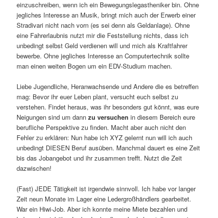
einzuschreiben, wenn ich ein Bewegungslegastheniker bin. Ohne
jegliches Interesse an Musik, bringt mich auch der Erwerb einer
Stradivari nicht nach vorn (es sei denn als Geldanlage). Ohne
eine Fahrerlaubnis nutzt mir die Feststellung nichts, dass ich
unbedingt selbst Geld verdienen will und mich als Kraftfahrer
bewerbe. Ohne jegliches Interesse an Computertechnik sollte
man einen weiten Bogen um ein EDV-Studium machen.
Liebe Jugendliche, Heranwachsende und Andere die es betreffen
mag: Bevor ihr euer Leben plant, versucht euch selbst zu
verstehen. Findet heraus, was ihr besonders gut könnt, was eure
Neigungen sind um dann
zu versuchen
in diesem Bereich eure
berufliche Perspektive zu finden. Macht aber auch nicht den
Fehler zu erklären: Nun habe ich XYZ gelernt nun will ich auch
unbedingt DIESEN Beruf ausüben. Manchmal dauert es eine Zeit
bis das Jobangebot und ihr zusammen trefft. Nutzt die Zeit
dazwischen!
(Fast) JEDE Tätigkeit ist irgendwie sinnvoll. Ich habe vor langer
Zeit neun Monate im Lager eine Ledergroßhändlers gearbeitet.
War ein Hiwi-Job. Aber ich konnte meine Miete bezahlen und