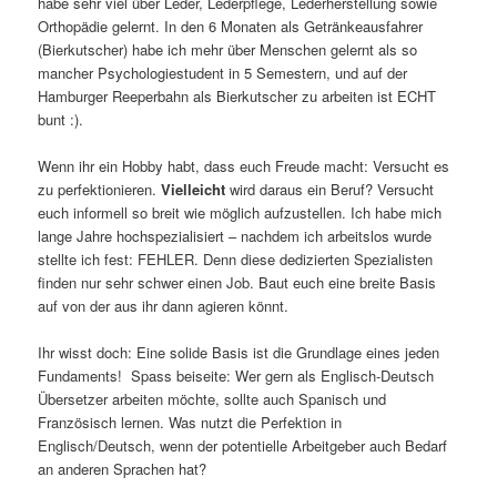
habe sehr viel über Leder, Lederpflege, Lederherstellung sowie
Orthopädie gelernt. In den 6 Monaten als Getränkeausfahrer
(Bierkutscher) habe ich mehr über Menschen gelernt als so
mancher Psychologiestudent in 5 Semestern, und auf der
Hamburger Reeperbahn als Bierkutscher zu arbeiten ist ECHT
bunt :).
Wenn ihr ein Hobby habt, dass euch Freude macht: Versucht es
zu perfektionieren.
Vielleicht
wird daraus ein Beruf? Versucht
euch informell so breit wie möglich aufzustellen. Ich habe mich
lange Jahre hochspezialisiert – nachdem ich arbeitslos wurde
stellte ich fest: FEHLER. Denn diese dedizierten Spezialisten
finden nur sehr schwer einen Job. Baut euch eine breite Basis
auf von der aus ihr dann agieren könnt.
Ihr wisst doch: Eine solide Basis ist die Grundlage eines jeden
Fundaments! Spass beiseite: Wer gern als Englisch-Deutsch
Übersetzer arbeiten möchte, sollte auch Spanisch und
Französisch lernen. Was nutzt die Perfektion in
Englisch/Deutsch, wenn der potentielle Arbeitgeber auch Bedarf
an anderen Sprachen hat?