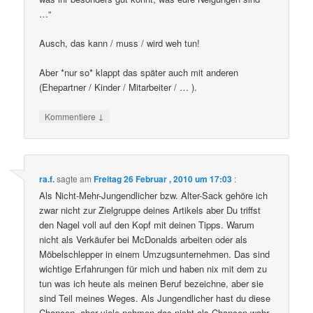
…“
Ausch, das kann / muss / wird weh tun!
Aber *nur so* klappt das später auch mit anderen
(Ehepartner / Kinder / Mitarbeiter / … ).
↓
Kommentiere
ra.f.
sagte am
Freitag 26 Februar , 2010 um 17:03
:
Als Nicht-Mehr-Jungendlicher bzw. Alter-Sack gehöre ich
zwar nicht zur Zielgruppe deines Artikels aber Du triffst
den Nagel voll auf den Kopf mit deinen Tipps. Warum
nicht als Verkäufer bei McDonalds arbeiten oder als
Möbelschlepper in einem Umzugsunternehmen. Das sind
wichtige Erfahrungen für mich und haben nix mit dem zu
tun was ich heute als meinen Beruf bezeichne, aber sie
sind Teil meines Weges. Als Jungendlicher hast du diese
Chancen, aber viele nehmen das nicht als Chancen wahr.