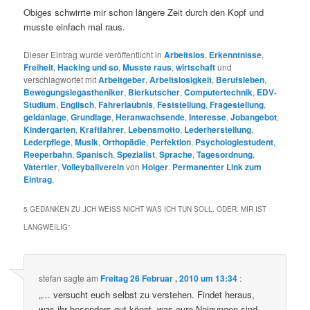
Obiges schwirrte mir schon längere Zeit durch den Kopf und
musste einfach mal raus.
Dieser Eintrag wurde veröffentlicht in
Arbeitslos
,
Erkenntnisse
,
Freiheit
,
Hacking und so
,
Musste raus
,
wirtschaft
und
verschlagwortet mit
Arbeitgeber
,
Arbeitslosigkeit
,
Berufsleben
,
Bewegungslegastheniker
,
Bierkutscher
,
Computertechnik
,
EDV-
Studium
,
Englisch
,
Fahrerlaubnis
,
Feststellung
,
Fragestellung
,
geldanlage
,
Grundlage
,
Heranwachsende
,
Interesse
,
Jobangebot
,
Kindergarten
,
Kraftfahrer
,
Lebensmotto
,
Lederherstellung
,
Lederpflege
,
Musik
,
Orthopädie
,
Perfektion
,
Psychologiestudent
,
Reeperbahn
,
Spanisch
,
Spezialist
,
Sprache
,
Tagesordnung
,
Vatertier
,
Volleyballverein
von
Holger
.
Permanenter Link zum
Eintrag
.
5 GEDANKEN ZU „
ICH WEISS NICHT WAS ICH TUN SOLL. ODER: MIR IST
LANGWEILIG
“
stefan
sagte am
Freitag 26 Februar , 2010 um 13:34
:
„… versucht euch selbst zu verstehen. Findet heraus,
was ihr besonders gut könnt, was eure Neigungen sind