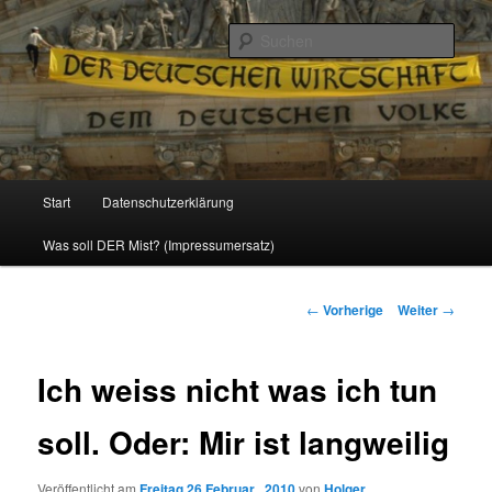
Politik, Wirtschaft, Soziales und Gesellschaft
Such
Reizzentrum
Hauptmenü
Start
Datenschutzerklärung
Zum
Was soll DER Mist? (Impressumersatz)
Inhalt
wechseln
Beitrags-
←
Vorherige
Weiter
→
Navigation
Ich weiss nicht was ich tun
soll. Oder: Mir ist langweilig
Veröffentlicht am
Freitag 26 Februar , 2010
von
Holger