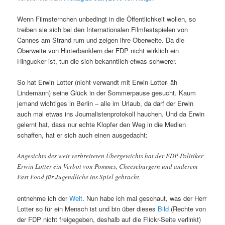
Wenn Filmsternchen unbedingt in die Öffentlichkeit wollen, so
treiben sie sich bei den Internationalen Filmfestspielen von
Cannes am Strand rum und zeigen ihre Oberweite. Da die
Oberweite von Hinterbanklern der FDP nicht wirklich ein
Hingucker ist, tun die sich bekanntlich etwas schwerer.
So hat Erwin Lotter (nicht verwandt mit Erwin Lotter- äh
Lindemann) seine Glück in der Sommerpause gesucht. Kaum
jemand wichtiges in Berlin – alle im Urlaub, da darf der Erwin
auch mal etwas ins Journalistenprotokoll hauchen. Und da Erwin
gelernt hat, dass nur echte Klopfer den Weg in die Medien
schaffen, hat er sich auch einen ausgedacht:
Angesichts des weit verbreiteten Übergewichts hat der FDP-Politiker
Erwin Lotter ein Verbot von Pommes, Cheeseburgern und anderem
Fast Food für Jugendliche ins Spiel gebracht.
entnehme ich der
Welt
. Nun habe ich mal geschaut, was der Herr
Lotter so für ein Mensch ist und bin über dieses
Bild
(Rechte von
der FDP nicht freigegeben, deshalb auf die Flickr-Seite verlinkt)