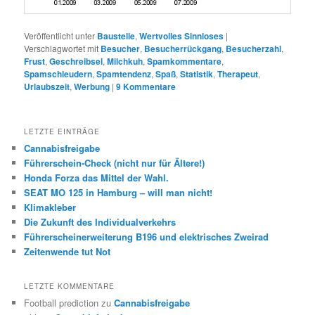
Veröffentlicht unter
Baustelle
,
Wertvolles Sinnloses
|
Verschlagwortet mit
Besucher
,
Besucherrückgang
,
Besucherzahl
,
Frust
,
Geschreibsel
,
Milchkuh
,
Spamkommentare
,
Spamschleudern
,
Spamtendenz
,
Spaß
,
Statistik
,
Therapeut
,
Urlaubszeit
,
Werbung
|
9
Kommentare
LETZTE EINTRÄGE
Cannabisfreigabe
Führerschein-Check (nicht nur für Ältere!)
Honda Forza das Mittel der Wahl.
SEAT MO 125 in Hamburg – will man nicht!
Klimakleber
Die Zukunft des Individualverkehrs
Führerscheinerweiterung B196 und elektrisches Zweirad
Zeitenwende tut Not
LETZTE KOMMENTARE
Football prediction
zu
Cannabisfreigabe