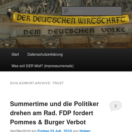
Politik, Wirtschaft, Soziales und Gesellschaft
Such
Reizzentrum
Hauptmenü
Start
Datenschutzerklärung
Zum
Zum
Was soll DER Mist? (Impressumersatz)
Inhalt
sekundären
wechseln
Inhalt
SCHLAGWORT-ARCHIVE:
FRUST
wechseln
Summertime und die Politiker
2
drehen am Rad. FDP fordert
Pommes & Burger Verbot
Veröffentlicht am
Freitag 23 Juli , 2010
von
Holger