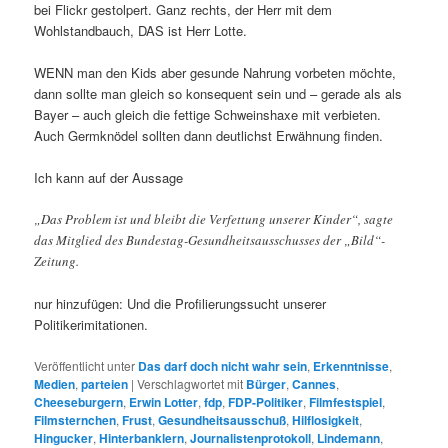
bei Flickr gestolpert. Ganz rechts, der Herr mit dem
Wohlstandbauch, DAS ist Herr Lotte.
WENN man den Kids aber gesunde Nahrung vorbeten möchte,
dann sollte man gleich so konsequent sein und – gerade als als
Bayer – auch gleich die fettige Schweinshaxe mit verbieten.
Auch Germknödel sollten dann deutlichst Erwähnung finden.
Ich kann auf der Aussage
„Das Problem ist und bleibt die Verfettung unserer Kinder“, sagte
das Mitglied des Bundestag-Gesundheitsausschusses der „Bild“-
Zeitung.
nur hinzufügen: Und die Profilierungssucht unserer
Politikerimitationen.
Veröffentlicht unter
Das darf doch nicht wahr sein
,
Erkenntnisse
,
Medien
,
parteien
|
Verschlagwortet mit
Bürger
,
Cannes
,
Cheeseburgern
,
Erwin Lotter
,
fdp
,
FDP-Politiker
,
Filmfestspiel
,
Filmsternchen
,
Frust
,
Gesundheitsausschuß
,
Hilflosigkeit
,
Hingucker
,
Hinterbanklern
,
Journalistenprotokoll
,
Lindemann
,