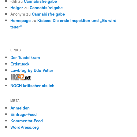
-thh
zu
Cannabisfreigabe
Holger
zu
Cannabisfreigabe
Anonym
zu
Cannabisfreigabe
Homepage
zu
Kisbee: Die erste Inspektion und „Es wird
teuer“
LINKS
Der Tuedelkram
Erdstueck
Lawblog by Udo Vetter
NOCH kritischer als ich
META
Anmelden
Eintrags-Feed
Kommentar-Feed
WordPress.org