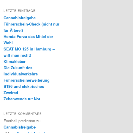
LETZTE EINTRÄGE
Cannabisfreigabe
Führerschein-Check (nicht nur
für Ältere!)
Honda Forza das Mittel der
Wahl.
SEAT MO 125 in Hamburg –
will man nicht!
Klimakleber
Die Zukunft des
Individualverkehrs
Führerscheinerweiterung
B196 und elektrisches
Zweirad
Zeitenwende tut Not
LETZTE KOMMENTARE
Football prediction
zu
Cannabisfreigabe