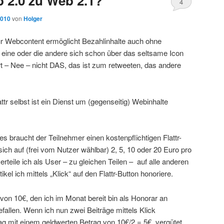
b 2.0 zu Web 2.1?
4
2010
von
Holger
für Webcontent ermöglicht Bezahlinhalte auch ohne
er eine oder die andere sich schon über das seltsame Icon
 – Nee – nicht DAS, das ist zum retweeten, das andere
attr selbst ist ein Dienst um (gegenseitig) Webinhalte
stes braucht der Teilnehmer einen kostenpflichtigen Flattr-
ich auf (frei vom Nutzer wählbar) 2, 5, 10 oder 20 Euro pro
teile ich als User – zu gleichen Teilen – auf alle anderen
ikel ich mittels „Klick“ auf den Flattr-Button honoriere.
 von 10€, den ich im Monat bereit bin als Honorar an
gefallen. Wenn ich nun zwei Beiträge mittels Klick
trag mit einem geldwerten Betrag von 10€/2 = 5€ vergütet.