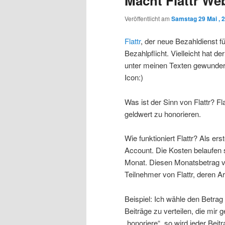
Macht Flattr We
Veröffentlicht am
Samstag 29 Mai , 
Flattr
, der neue Bezahldienst 
Bezahlpflicht. Vielleicht hat d
unter meinen Texten gewundert
Icon:)
Was ist der Sinn von Flattr? Fl
geldwert zu honorieren.
Wie funktioniert Flattr? Als er
Account. Die Kosten belaufen s
Monat. Diesen Monatsbetrag ver
Teilnehmer von Flattr, deren Art
Beispiel: Ich wähle den Betrag
Beiträge zu verteilen, die mir 
„honoriere“, so wird jeder Bei