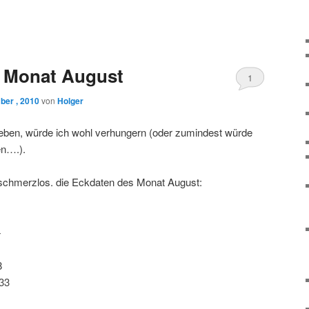
es Monat August
1
ber , 2010
von
Holger
eben, würde ich wohl verhungern (oder zumindest würde
en….).
schmerzlos. die Eckdaten des Monat August:
4
8
433