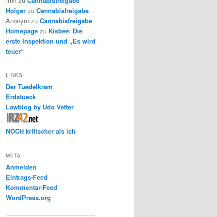
-thh
zu
Cannabisfreigabe
Holger
zu
Cannabisfreigabe
Anonym
zu
Cannabisfreigabe
Homepage
zu
Kisbee: Die
erste Inspektion und „Es wird
teuer“
LINKS
Der Tuedelkram
Erdstueck
Lawblog by Udo Vetter
NOCH kritischer als ich
META
Anmelden
Eintrags-Feed
Kommentar-Feed
WordPress.org