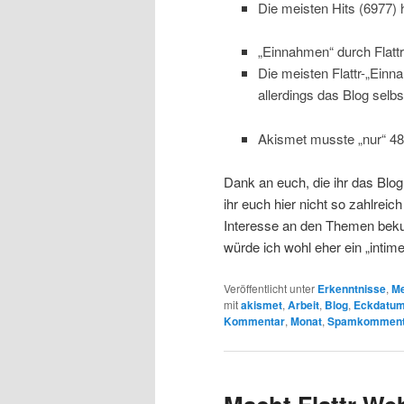
Die meisten Hits (6977) 
„Einnahmen“ durch Flattr
Die meisten Flattr-„Einn
allerdings das Blog selb
Akismet musste „nur“ 
Dank an euch, die ihr das Blog
ihr euch hier nicht so zahlrei
Interesse an den Themen beku
würde ich wohl eher ein „inti
Veröffentlicht unter
Erkenntnisse
,
Me
mit
akismet
,
Arbeit
,
Blog
,
Eckdatu
Kommentar
,
Monat
,
Spamkomment