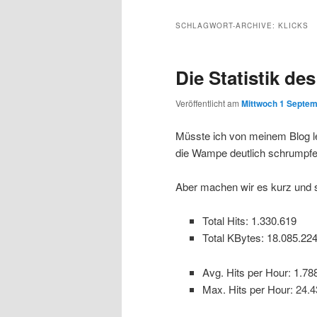
Inhalt
sekundären
SCHLAGWORT-ARCHIVE:
KLICKS
wechseln
Inhalt
Die Statistik d
wechseln
Veröffentlicht am
Mittwoch 1 Septem
Müsste ich von meinem Blog l
die Wampe deutlich schrumpf
Aber machen wir es kurz und 
Total Hits: 1.330.619
Total KBytes: 18.085.22
Avg. Hits per Hour
:
1.78
Max. Hits per Hour
: 24.