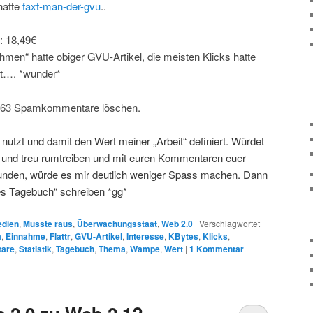
hatte
faxt-man-der-gvu
..
: 18,49€
ahmen“ hatte obiger GVU-Artikel, die meisten Klicks hatte
st…. *wunder*
4863 Spamkommentare löschen.
 nutzt und damit den Wert meiner „Arbeit“ definiert. Würdet
ch und treu rumtreiben und mit euren Kommentaren euer
nden, würde es mir deutlich weniger Spass machen. Dann
mes Tagebuch“ schreiben *gg*
dien
,
Musste raus
,
Überwachungsstaat
,
Web 2.0
|
Verschlagwortet
m
,
Einnahme
,
Flattr
,
GVU-Artikel
,
Interesse
,
KBytes
,
Klicks
,
are
,
Statistik
,
Tagebuch
,
Thema
,
Wampe
,
Wert
|
1
Kommentar