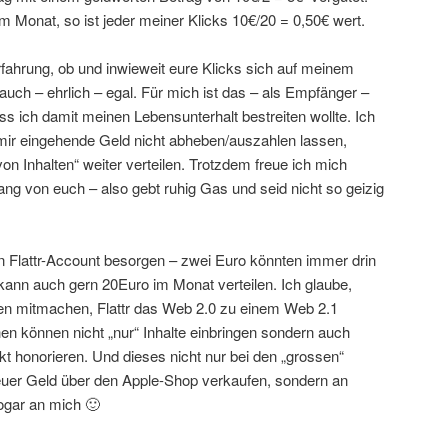
em Monat, so ist jeder meiner Klicks 10€/20 = 0,50€ wert.
rfahrung, ob und inwieweit eure Klicks sich auf meinem
 auch – ehrlich – egal. Für mich ist das – als Empfänger –
ss ich damit meinen Lebensunterhalt bestreiten wollte. Ich
mir eingehende Geld nicht abheben/auszahlen lassen,
on Inhalten“ weiter verteilen. Trotzdem freue ich mich
gang von euch – also gebt ruhig Gas und seid nicht so geizig
en Flattr-Account besorgen – zwei Euro könnten immer drin
kann auch gern 20Euro im Monat verteilen. Ich glaube,
 mitmachen, Flattr das Web 2.0 zu einem Web 2.1
 können nicht „nur“ Inhalte einbringen sondern auch
t honorieren. Und dieses nicht nur bei den „grossen“
r teuer Geld über den Apple-Shop verkaufen, sondern an
ogar an mich 🙂