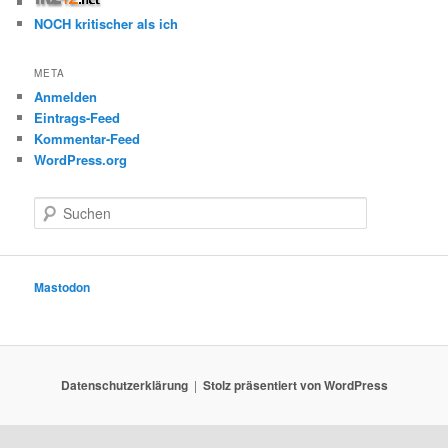
NOCH kritischer als ich
META
Anmelden
Eintrags-Feed
Kommentar-Feed
WordPress.org
S
u
c
h
e
Mastodon
n
Datenschutzerklärung
Stolz präsentiert von WordPress