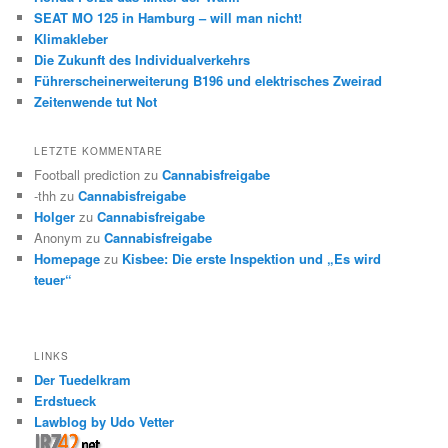
SEAT MO 125 in Hamburg – will man nicht!
Klimakleber
Die Zukunft des Individualverkehrs
Führerscheinerweiterung B196 und elektrisches Zweirad
Zeitenwende tut Not
LETZTE KOMMENTARE
Football prediction
zu
Cannabisfreigabe
-thh
zu
Cannabisfreigabe
Holger
zu
Cannabisfreigabe
Anonym
zu
Cannabisfreigabe
Homepage
zu
Kisbee: Die erste Inspektion und „Es wird
teuer“
LINKS
Der Tuedelkram
Erdstueck
Lawblog by Udo Vetter