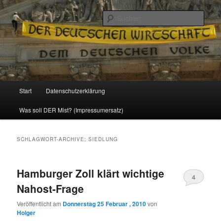
Politik, Wirtschaft, Soziales und Gesellschaft
Such
Reizzentrum
Hauptmenü
Start
Datenschutzerklärung
Zum
Zum
Was soll DER Mist? (Impressumersatz)
Inhalt
sekundären
wechseln
Inhalt
SCHLAGWORT-ARCHIVE:
SIEDLUNG
wechseln
Hamburger Zoll klärt wichtige
4
Nahost-Frage
Veröffentlicht am
Donnerstag 25 Februar , 2010
von
Holger