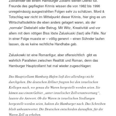
Zollfahnder bei einem Hamburger Zollamt seinen Dienst tut.
Freunde des gepflegten Krimis wissen die von 1982 bis 1996
unregelmässig ausgestrahlten Folgen sehr zu schätzen. Mord &
Totschlag war nicht im Mittelpunkt dieser Krimis, hier ging es um
Wirtschaftsdelikte die eben anders gelagert waren, als der
„normale“ Diebstahl oder Betrug. Mit Witz, Kreativität und vor
allem mit dem nötigen Biss löste Zaluskuski (fast) alle Fälle. Nur
in einer Folge musste er – völlig genervt – einen Sühnder laufen
lassen, da es keine rechtliche Handhabe gab.
Zaluskowki ist eine Romanfigur, aber offensichtlich gibt es
wahrlich Parallelen zwischen Realität und Roman, denn das
Hamburger Hauptzollamt hat mal wieder zugeschlagen:
Das Hauptzollamt Hamburg-Hafen ließ dies allerdings nicht
durchgehen. Die deutschen Zöllner fragten bei den israelischen
Kollegen nach, wo genau die Waren hergestellt worden seien. Sie
kämen aus einem Gebiet „unter israelischer Zollverantwortung“,
lautete die Antwort. Ob die Waren in israelischen Siedlungen
hergestellt worden seien, hakten die Hamburger nach. Das Schreiben
blieb unbeantwortet. Die Deutschen entschieden daraufhin, für die
Waren Zoll zu erheben.