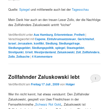
Quelle:
Spiegel
und mittlerweile auch bei der
Tagesschau
Mein Dank hier auch an den treuen Leser Zollo, der die Nachfolge
des Zollfahnders Zaluskowski antritt *kicher*
Veröffentlicht unter
Aus Hamburg
,
Erkenntnisse
,
Freiheit
|
Verschlagwortet mit
Capone
,
Einfuhrumsatzsteuer
,
Gerichtshof
,
israel
,
Jerusalem
,
konflikt
,
Siedlung
,
Siedlungsfrage
,
Siedlungsgebiet
,
Siedlungspolitik
,
spiegel
,
Staatsgebiet
,
Streitpunkt
,
Urteil
,
Westjordanland
,
Zaluskowski
,
Zoll
,
Zollfahnders
,
Zollo
,
Zollsache
|
4
Kommentare
Zollfahnder Zaluskowski lebt
1
Veröffentlicht am
Freitag 17 Juli , 2009
von
Holger
Wer ihn nicht kennt, hat etwas versäumt: Den Zollfahnder
Zaluskowski, gespielt von Uwe Friedrichsen in der
Fernsehkrimireihe „
Schwarz Rot Gold
„. Zaluskowski ist