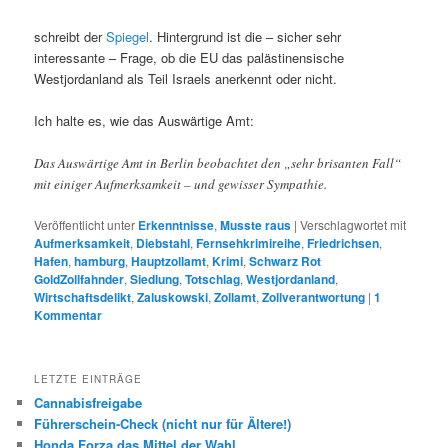
schreibt der
Spiegel
. Hintergrund ist die – sicher sehr
interessante – Frage, ob die EU das palästinensische
Westjordanland als Teil Israels anerkennt oder nicht.
Ich halte es, wie das Auswärtige Amt:
Das Auswärtige Amt in Berlin beobachtet den „sehr brisanten Fall“
mit einiger Aufmerksamkeit – und gewisser Sympathie.
Veröffentlicht unter
Erkenntnisse
,
Musste raus
|
Verschlagwortet mit
Aufmerksamkeit
,
Diebstahl
,
Fernsehkrimireihe
,
Friedrichsen
,
Hafen
,
hamburg
,
Hauptzollamt
,
Krimi
,
Schwarz Rot
GoldZollfahnder
,
Siedlung
,
Totschlag
,
Westjordanland
,
Wirtschaftsdelikt
,
Zaluskowski
,
Zollamt
,
Zollverantwortung
|
1
Kommentar
LETZTE EINTRÄGE
Cannabisfreigabe
Führerschein-Check (nicht nur für Ältere!)
Honda Forza das Mittel der Wahl.