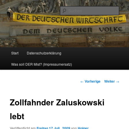
Politik, Wirtschaft, Soziales und Gesellschaft
Such
Reizzentrum
Hauptmenü
Start
Datenschutzerklärung
Zum
Was soll DER Mist? (Impressumersatz)
Inhalt
wechseln
Beitrags-
←
Vorherige
Weiter
→
Navigation
Zollfahnder Zaluskowski
lebt
Veröffentlicht am
Freitag 17 Juli , 2009
von
Holger