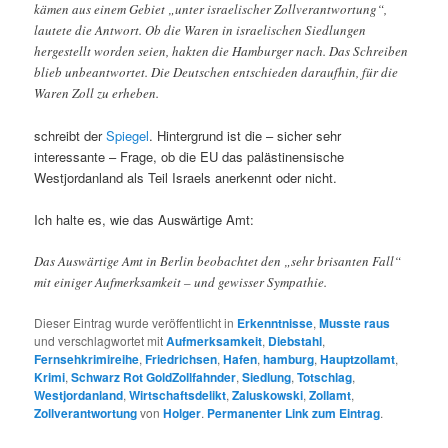
kämen aus einem Gebiet „unter israelischer Zollverantwortung“,
lautete die Antwort. Ob die Waren in israelischen Siedlungen
hergestellt worden seien, hakten die Hamburger nach. Das Schreiben
blieb unbeantwortet. Die Deutschen entschieden daraufhin, für die
Waren Zoll zu erheben.
schreibt der
Spiegel
. Hintergrund ist die – sicher sehr
interessante – Frage, ob die EU das palästinensische
Westjordanland als Teil Israels anerkennt oder nicht.
Ich halte es, wie das Auswärtige Amt:
Das Auswärtige Amt in Berlin beobachtet den „sehr brisanten Fall“
mit einiger Aufmerksamkeit – und gewisser Sympathie.
Dieser Eintrag wurde veröffentlicht in
Erkenntnisse
,
Musste raus
und verschlagwortet mit
Aufmerksamkeit
,
Diebstahl
,
Fernsehkrimireihe
,
Friedrichsen
,
Hafen
,
hamburg
,
Hauptzollamt
,
Krimi
,
Schwarz Rot GoldZollfahnder
,
Siedlung
,
Totschlag
,
Westjordanland
,
Wirtschaftsdelikt
,
Zaluskowski
,
Zollamt
,
Zollverantwortung
von
Holger
.
Permanenter Link zum Eintrag
.