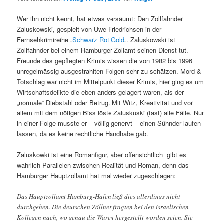
Wer ihn nicht kennt, hat etwas versäumt: Den Zollfahnder
Zaluskowski, gespielt von Uwe Friedrichsen in der
Fernsehkrimireihe „
Schwarz Rot Gold
„. Zaluskowski ist
Zollfahnder bei einem Hamburger Zollamt seinen Dienst tut.
Freunde des gepflegten Krimis wissen die von 1982 bis 1996
unregelmässig ausgestrahlten Folgen sehr zu schätzen. Mord &
Totschlag war nicht im Mittelpunkt dieser Krimis, hier ging es um
Wirtschaftsdelikte die eben anders gelagert waren, als der
„normale“ Diebstahl oder Betrug. Mit Witz, Kreativität und vor
allem mit dem nötigen Biss löste Zaluskuski (fast) alle Fälle. Nur
in einer Folge musste er – völlig genervt – einen Sühnder laufen
lassen, da es keine rechtliche Handhabe gab.
Zaluskowki ist eine Romanfigur, aber offensichtlich gibt es
wahrlich Parallelen zwischen Realität und Roman, denn das
Hamburger Hauptzollamt hat mal wieder zugeschlagen:
Das Hauptzollamt Hamburg-Hafen ließ dies allerdings nicht
durchgehen. Die deutschen Zöllner fragten bei den israelischen
Kollegen nach, wo genau die Waren hergestellt worden seien. Sie