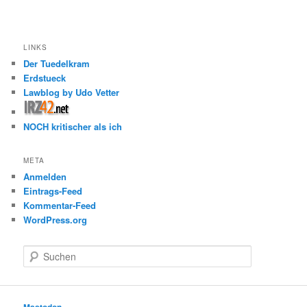
LINKS
Der Tuedelkram
Erdstueck
Lawblog by Udo Vetter
NOCH kritischer als ich
META
Anmelden
Eintrags-Feed
Kommentar-Feed
WordPress.org
S
u
c
h
e