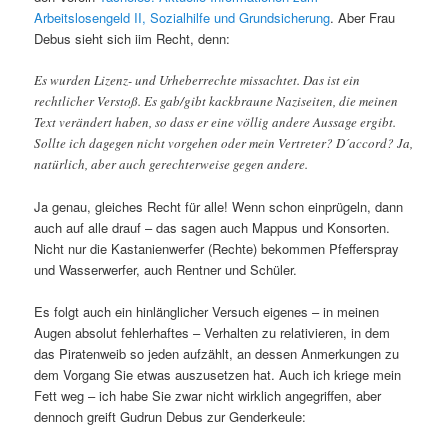
Arbeitslosengeld II, Sozialhilfe und Grundsicherung
. Aber Frau
Debus sieht sich iim Recht, denn:
Es wurden Lizenz- und Urheberrechte missachtet. Das ist ein
rechtlicher Verstoß. Es gab/gibt kackbraune Naziseiten, die meinen
Text verändert haben, so dass er eine völlig andere Aussage ergibt.
Sollte ich dagegen nicht vorgehen oder mein Vertreter? D´accord? Ja,
natürlich, aber auch gerechterweise gegen andere.
Ja genau, gleiches Recht für alle! Wenn schon einprügeln, dann
auch auf alle drauf – das sagen auch Mappus und Konsorten.
Nicht nur die Kastanienwerfer (Rechte) bekommen Pfefferspray
und Wasserwerfer, auch Rentner und Schüler.
Es folgt auch ein hinlänglicher Versuch eigenes – in meinen
Augen absolut fehlerhaftes – Verhalten zu relativieren, in dem
das Piratenweib so jeden aufzählt, an dessen Anmerkungen zu
dem Vorgang Sie etwas auszusetzen hat. Auch ich kriege mein
Fett weg – ich habe Sie zwar nicht wirklich angegriffen, aber
dennoch greift Gudrun Debus zur Genderkeule: