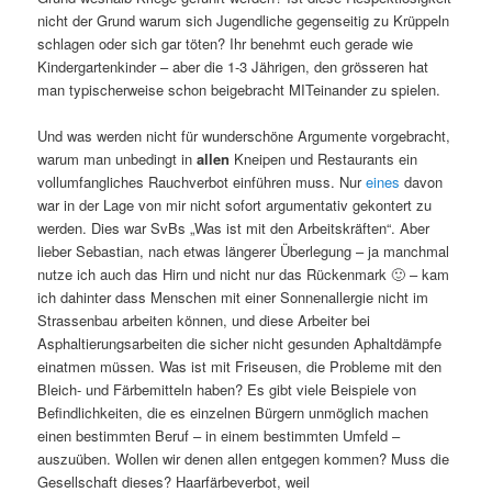
nicht der Grund warum sich Jugendliche gegenseitig zu Krüppeln
schlagen oder sich gar töten? Ihr benehmt euch gerade wie
Kindergartenkinder – aber die 1-3 Jährigen, den grösseren hat
man typischerweise schon beigebracht MITeinander zu spielen.
Und was werden nicht für wunderschöne Argumente vorgebracht,
warum man unbedingt in
allen
Kneipen und Restaurants ein
vollumfangliches Rauchverbot einführen muss. Nur
eines
davon
war in der Lage von mir nicht sofort argumentativ gekontert zu
werden. Dies war SvBs „Was ist mit den Arbeitskräften“. Aber
lieber Sebastian, nach etwas längerer Überlegung – ja manchmal
nutze ich auch das Hirn und nicht nur das Rückenmark 🙂 – kam
ich dahinter dass Menschen mit einer Sonnenallergie nicht im
Strassenbau arbeiten können, und diese Arbeiter bei
Asphaltierungsarbeiten die sicher nicht gesunden Aphaltdämpfe
einatmen müssen. Was ist mit Friseusen, die Probleme mit den
Bleich- und Färbemitteln haben? Es gibt viele Beispiele von
Befindlichkeiten, die es einzelnen Bürgern unmöglich machen
einen bestimmten Beruf – in einem bestimmten Umfeld –
auszuüben. Wollen wir denen allen entgegen kommen? Muss die
Gesellschaft dieses? Haarfärbeverbot, weil