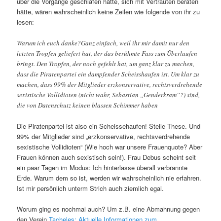
über die Vorgänge geschlafen hätte, sich mit Vertrauten beraten
hätte, wären wahrscheinlich keine Zeilen wie folgende von ihr zu
lesen:
Warum ich euch danke?Ganz einfach, weil ihr mir damit nur den
letzten Tropfen geliefert hat, der das berühmte Fass zum Überlaufen
bringt. Den Tropfen, der noch gefehlt hat, um ganz klar zu machen,
dass die Piratenpartei ein dampfender Scheisshaufen ist. Um klar zu
machen, dass 99% der Mitglieder erzkonservative, rechtsverdrehende
sexistische Vollidioten (nicht wahr, Sebastian „Genderkram“?) sind,
die von Datenschutz keinen blassen Schimmer haben
Die Piratenpartei ist also ein Scheissehaufen! Steile These. Und
99% der Mitglieder sind „erzkonservative, rechtsverdrehende
sexistische Vollidioten“ (Wie hoch war unsere Frauenquote? Aber
Frauen können auch sexistisch sein!). Frau Debus scheint seit
ein paar Tagen im Modus: Ich hinterlasse überall verbrannte
Erde. Warum dem so ist, werden wir wahrscheinlich nie erfahren.
Ist mir persönlich unterm Strich auch ziemlich egal.
Worum ging es nochmal auch? Um z.B. eine Abmahnung gegen
den Verein
Tacheles: Aktuelle Informationen zum