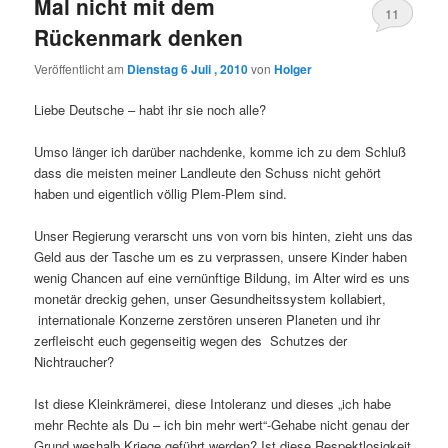
Mal nicht mit dem
11
Rückenmark denken
Veröffentlicht am
Dienstag 6 Juli , 2010
von
Holger
Liebe Deutsche – habt ihr sie noch alle?
Umso länger ich darüber nachdenke, komme ich zu dem Schluß
dass die meisten meiner Landleute den Schuss nicht gehört
haben und eigentlich völlig Plem-Plem sind.
Unser Regierung verarscht uns von vorn bis hinten, zieht uns das
Geld aus der Tasche um es zu verprassen, unsere Kinder haben
wenig Chancen auf eine vernünftige Bildung, im Alter wird es uns
monetär dreckig gehen, unser Gesundheitssystem kollabiert,
internationale Konzerne zerstören unseren Planeten und ihr
zerfleischt euch gegenseitig wegen des Schutzes der
Nichtraucher?
Ist diese Kleinkrämerei, diese Intoleranz und dieses „ich habe
mehr Rechte als Du – ich bin mehr wert“-Gehabe nicht genau der
Grund weshalb Kriege geführt werden? Ist diese Respektlosigkeit