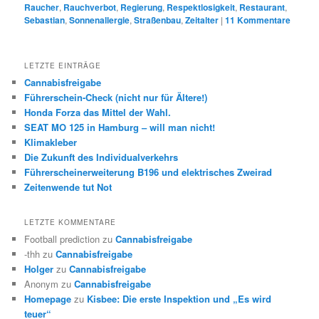
Raucher
,
Rauchverbot
,
Regierung
,
Respektlosigkeit
,
Restaurant
,
Sebastian
,
Sonnenallergie
,
Straßenbau
,
Zeitalter
|
11
Kommentare
LETZTE EINTRÄGE
Cannabisfreigabe
Führerschein-Check (nicht nur für Ältere!)
Honda Forza das Mittel der Wahl.
SEAT MO 125 in Hamburg – will man nicht!
Klimakleber
Die Zukunft des Individualverkehrs
Führerscheinerweiterung B196 und elektrisches Zweirad
Zeitenwende tut Not
LETZTE KOMMENTARE
Football prediction
zu
Cannabisfreigabe
-thh
zu
Cannabisfreigabe
Holger
zu
Cannabisfreigabe
Anonym
zu
Cannabisfreigabe
Homepage
zu
Kisbee: Die erste Inspektion und „Es wird
teuer“