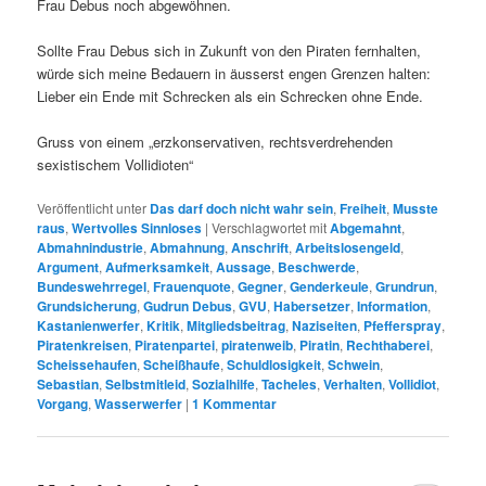
Frau Debus noch abgewöhnen.
Sollte Frau Debus sich in Zukunft von den Piraten fernhalten,
würde sich meine Bedauern in äusserst engen Grenzen halten:
Lieber ein Ende mit Schrecken als ein Schrecken ohne Ende.
Gruss von einem „erzkonservativen, rechtsverdrehenden
sexistischem Vollidioten“
Veröffentlicht unter
Das darf doch nicht wahr sein
,
Freiheit
,
Musste
raus
,
Wertvolles Sinnloses
|
Verschlagwortet mit
Abgemahnt
,
Abmahnindustrie
,
Abmahnung
,
Anschrift
,
Arbeitslosengeld
,
Argument
,
Aufmerksamkeit
,
Aussage
,
Beschwerde
,
Bundeswehrregel
,
Frauenquote
,
Gegner
,
Genderkeule
,
Grundrun
,
Grundsicherung
,
Gudrun Debus
,
GVU
,
Habersetzer
,
Information
,
Kastanienwerfer
,
Kritik
,
Mitgliedsbeitrag
,
Naziseiten
,
Pfefferspray
,
Piratenkreisen
,
Piratenpartei
,
piratenweib
,
Piratin
,
Rechthaberei
,
Scheissehaufen
,
Scheißhaufe
,
Schuldlosigkeit
,
Schwein
,
Sebastian
,
Selbstmitleid
,
Sozialhilfe
,
Tacheles
,
Verhalten
,
Vollidiot
,
Vorgang
,
Wasserwerfer
|
1
Kommentar