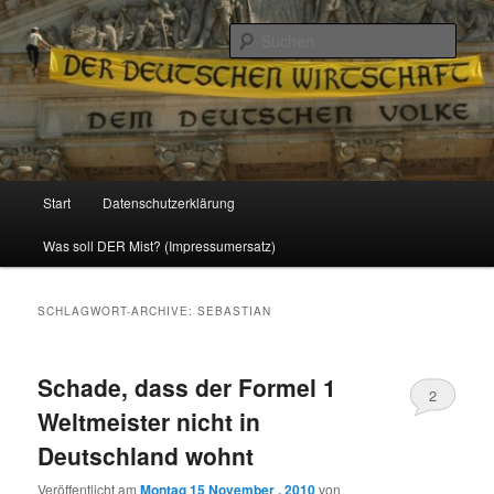
Politik, Wirtschaft, Soziales und Gesellschaft
Such
Reizzentrum
Hauptmenü
Start
Datenschutzerklärung
Zum
Zum
Was soll DER Mist? (Impressumersatz)
Inhalt
sekundären
wechseln
Inhalt
SCHLAGWORT-ARCHIVE:
SEBASTIAN
wechseln
Schade, dass der Formel 1
2
Weltmeister nicht in
Deutschland wohnt
Veröffentlicht am
Montag 15 November , 2010
von