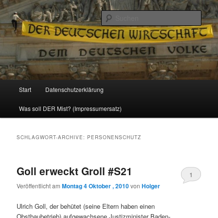
Politik, Wirtschaft, Soziales und Gesellschaft
Such
Reizzentrum
Hauptmenü
Start
Datenschutzerklärung
Zum
Zum
Was soll DER Mist? (Impressumersatz)
Inhalt
sekundären
wechseln
Inhalt
SCHLAGWORT-ARCHIVE:
PERSONENSCHUTZ
wechseln
Goll erweckt Groll #S21
1
Veröffentlicht am
Montag 4 Oktober , 2010
von
Holger
Ulrich Goll, der behütet (seine Eltern haben einen
Obstbaubetrieb) aufgewachsene Justizminister Baden-