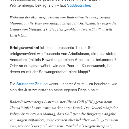
Württembergs, beklagt sich – laut
Süddeutscher
:
Während der Ministerpräsident von Baden-Württemberg, Stefan
Mappus, sanfte Töne anschlägt, schießt sein Justizminister gegen die
Gegner von Stuttgart 21: Sie seien „wohlstandsverwöhnt“, urteilt
Ulrich Goll.
Erfolgsverwöhnt
ist eine interessante These. So
erfolgsverwöhnt wie Tausende von Arbeitslosen, die trotz stetem
Versuches (mittels Bewerbung) keinen Arbeitsplatz bekommen?
Oder so erfolgsverwöhnt, wie das Paar mit Kinderwunsch, bei
denen es mit der Schwangerschaft nicht klappt?
Die
Stuttgarter Zeitung
weiss – älterer Artikel – zu berichten, wie
sich der Justizminister an seine eigenen Regeln hält:
Baden-Württembergs Justizminister Ulrich Goll (FDP) gerät beim
Thema Waffenbesitz immer stärker unter Druck. Die Gewerkschaft der
Polizei kritisierte am Montag, dass Goll zwar die Bürger zur Abgabe
von Waffen auffordere, seine eigenen aber behalten wolle. „Hier sieht
man, wie er als Beispiel vorangeht: Nämlich als Negativbeispiel“,