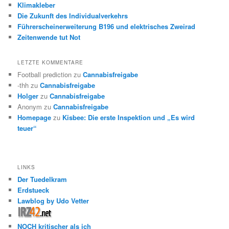
Klimakleber
Die Zukunft des Individualverkehrs
Führerscheinerweiterung B196 und elektrisches Zweirad
Zeitenwende tut Not
LETZTE KOMMENTARE
Football prediction
zu
Cannabisfreigabe
-thh
zu
Cannabisfreigabe
Holger
zu
Cannabisfreigabe
Anonym
zu
Cannabisfreigabe
Homepage
zu
Kisbee: Die erste Inspektion und „Es wird
teuer“
LINKS
Der Tuedelkram
Erdstueck
Lawblog by Udo Vetter
NOCH kritischer als ich