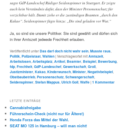
sagte GdP-Landeschef Rüdiger Seidenspinner in Stuttgart. Er zeigte
auch kein Verständnis dafür, dass der Minister Personenschutz für
verzichtbar hält. Damit ziehe er die zuständigen Beamten „durch den
Kakao“. Seidenspinner fügte hinzu: „Die sind geladen vor Wut.“
Ja, so sind sie unsere Politiker. Sie sind gewählt und dürfen sich
in ihrer Amtszeit jedwede Frechheit erlauben.
Veröffentlicht unter
Das darf doch nicht wahr sein
,
Musste raus
,
Politik
,
Polizeistaat
,
Wahlen
|
Verschlagwortet mit
Amtszeit
,
Arbeitslosen
,
Arbeitsplatz
,
Artikel
,
Beamter
,
Beispiel
,
Bewerbung
,
fdp
,
Frechheit
,
GdP-Landeschef
,
Gewerkschaft
,
Groll
,
Justizminister
,
Kakao
,
Kinderwunsch
,
Minister
,
Negativbeispiel
,
Obstbaubetrieb
,
Personenschutz
,
Schwangerschaft
,
Seidenspinner
,
Stefan Mappus
,
Ulrich Goll
,
Waffe
|
1
Kommentar
LETZTE EINTRÄGE
Cannabisfreigabe
Führerschein-Check (nicht nur für Ältere!)
Honda Forza das Mittel der Wahl.
SEAT MO 125 in Hamburg – will man nicht!