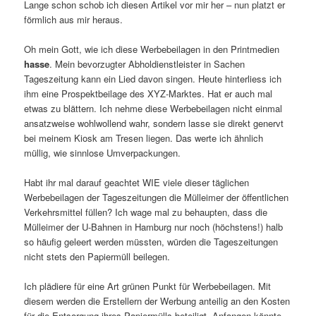
Lange schon schob ich diesen Artikel vor mir her – nun platzt er
förmlich aus mir heraus.
Oh mein Gott, wie ich diese Werbebeilagen in den Printmedien
hasse
. Mein bevorzugter Abholdienstleister in Sachen
Tageszeitung kann ein Lied davon singen. Heute hinterliess ich
ihm eine Prospektbeilage des XYZ-Marktes. Hat er auch mal
etwas zu blättern. Ich nehme diese Werbebeilagen nicht einmal
ansatzweise wohlwollend wahr, sondern lasse sie direkt genervt
bei meinem Kiosk am Tresen liegen. Das werte ich ähnlich
müllig, wie sinnlose Umverpackungen.
Habt ihr mal darauf geachtet WIE viele dieser täglichen
Werbebeilagen der Tageszeitungen die Mülleimer der öffentlichen
Verkehrsmittel füllen? Ich wage mal zu behaupten, dass die
Mülleimer der U-Bahnen in Hamburg nur noch (höchstens!) halb
so häufig geleert werden müssten, würden die Tageszeitungen
nicht stets den Papiermüll beilegen.
Ich plädiere für eine Art grünen Punkt für Werbebeilagen. Mit
diesem werden die Erstellern der Werbung anteilig an den Kosten
für die Entsorgung ihres Papiermülls beteiligt. Anfangen könnte