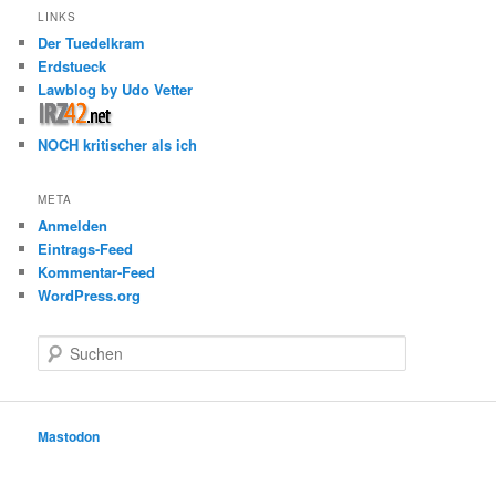
LINKS
Der Tuedelkram
Erdstueck
Lawblog by Udo Vetter
NOCH kritischer als ich
META
Anmelden
Eintrags-Feed
Kommentar-Feed
WordPress.org
S
u
c
h
e
Mastodon
n