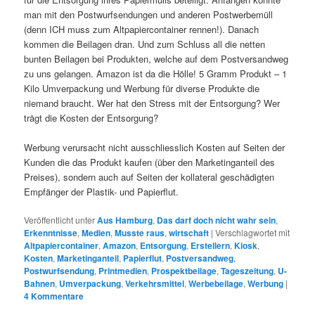
man mit den Postwurfsendungen und anderen Postwerbemüll
(denn ICH muss zum Altpapiercontainer rennen!). Danach
kommen die Beilagen dran. Und zum Schluss all die netten
bunten Beilagen bei Produkten, welche auf dem Postversandweg
zu uns gelangen. Amazon ist da die Hölle! 5 Gramm Produkt – 1
Kilo Umverpackung und Werbung für diverse Produkte die
niemand braucht. Wer hat den Stress mit der Entsorgung? Wer
trägt die Kosten der Entsorgung?
Werbung verursacht nicht ausschliesslich Kosten auf Seiten der
Kunden die das Produkt kaufen (über den Marketinganteil des
Preises), sondern auch auf Seiten der kollateral geschädigten
Empfänger der Plastik- und Papierflut.
Veröffentlicht unter
Aus Hamburg
,
Das darf doch nicht wahr sein
,
Erkenntnisse
,
Medien
,
Musste raus
,
wirtschaft
|
Verschlagwortet mit
Altpapiercontainer
,
Amazon
,
Entsorgung
,
Erstellern
,
Kiosk
,
Kosten
,
Marketinganteil
,
Papierflut
,
Postversandweg
,
Postwurfsendung
,
Printmedien
,
Prospektbeilage
,
Tageszeitung
,
U-
Bahnen
,
Umverpackung
,
Verkehrsmittel
,
Werbebeilage
,
Werbung
|
4
Kommentare