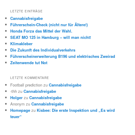
LETZTE EINTRÄGE
Cannabisfreigabe
Führerschein-Check (nicht nur für Ältere!)
Honda Forza das Mittel der Wahl.
SEAT MO 125 in Hamburg – will man nicht!
Klimakleber
Die Zukunft des Individualverkehrs
Führerscheinerweiterung B196 und elektrisches Zweirad
Zeitenwende tut Not
LETZTE KOMMENTARE
Football prediction
zu
Cannabisfreigabe
-thh
zu
Cannabisfreigabe
Holger
zu
Cannabisfreigabe
Anonym
zu
Cannabisfreigabe
Homepage
zu
Kisbee: Die erste Inspektion und „Es wird
teuer“