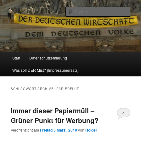
Politik, Wirtschaft, Soziales und Gesellschaft
Such
Reizzentrum
Hauptmenü
Start
Datenschutzerklärung
Zum
Zum
Was soll DER Mist? (Impressumersatz)
Inhalt
sekundären
wechseln
Inhalt
SCHLAGWORT-ARCHIVE:
PAPIERFLUT
wechseln
Immer dieser Papiermüll –
4
Grüner Punkt für Werbung?
Veröffentlicht am
Freitag 5 März , 2010
von
Holger