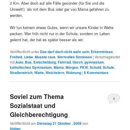
2 Km. Aber doch auf alle Fälle gesünder (für Sie und die
Umwelt!) als mit dem Bus oder gar von Mama gefahren zu
werden.
Wir tun keinem etwas Gutes, wenn wir unsere Kinder in Watte
packen. Wer früh nicht nur in der Schule, sondern im Leben
gelernt hat, der hat es später besser als wir.
Veröffentlicht unter
Das darf doch nicht wahr sein
,
Erkenntnisse
,
Freiheit
,
Liebe
,
Musste raus
,
Wertvolles Sinnloses
|
Verschlagwortet
mit
Auto
,
Bus
,
Entscheidung
,
Fahrrad
,
Gorch
,
gymnasium
,
katholisches Gymnasium
,
Mama
,
Morgen
,
PKW
,
Schuld
,
Schule
,
Straßenstrich
,
Watte
,
Weicheiern
,
Wohnung
|
8
Kommentare
Soviel zum Thema
4
Sozialstaat und
Gleichberechtigung
Veröffentlicht am
Dienstag 21 Oktober , 2008
von
Holger