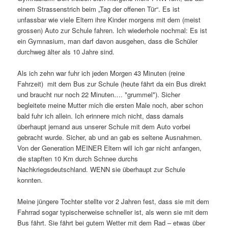
einem Strassenstrich beim „Tag der offenen Tür“. Es ist
unfassbar wie viele Eltern ihre Kinder morgens mit dem (meist
grossen) Auto zur Schule fahren. Ich wiederhole nochmal: Es ist
ein Gymnasium, man darf davon ausgehen, dass die Schüler
durchweg älter als 10 Jahre sind.
Als ich zehn war fuhr ich jeden Morgen 43 Minuten (reine
Fahrzeit) mit dem Bus zur Schule (heute fährt da ein Bus direkt
und braucht nur noch 22 Minuten…. *grummel*). Sicher
begleitete meine Mutter mich die ersten Male noch, aber schon
bald fuhr ich allein. Ich erinnere mich nicht, dass damals
überhaupt jemand aus unserer Schule mit dem Auto vorbei
gebracht wurde. Sicher, ab und an gab es seltene Ausnahmen.
Von der Generation MEINER Eltern will ich gar nicht anfangen,
die stapften 10 Km durch Schnee durchs
Nachkriegsdeutschland. WENN sie überhaupt zur Schule
konnten.
Meine jüngere Tochter stellte vor 2 Jahren fest, dass sie mit dem
Fahrrad sogar typischerweise schneller ist, als wenn sie mit dem
Bus fährt. Sie fährt bei gutem Wetter mit dem Rad – etwas über