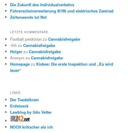
Die Zukunft des Individualverkehrs
Führerscheinerweiterung B196 und elektrisches Zweirad
Zeitenwende tut Not
LETZTE KOMMENTARE
Football prediction
zu
Cannabisfreigabe
-thh
zu
Cannabisfreigabe
Holger
zu
Cannabisfreigabe
Anonym
zu
Cannabisfreigabe
Homepage
zu
Kisbee: Die erste Inspektion und „Es wird
teuer“
LINKS
Der Tuedelkram
Erdstueck
Lawblog by Udo Vetter
NOCH kritischer als ich