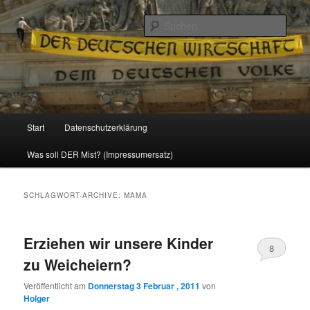
Politik, Wirtschaft, Soziales und Gesellschaft
Such
Reizzentrum
Hauptmenü
Start
Datenschutzerklärung
Zum
Zum
Was soll DER Mist? (Impressumersatz)
Inhalt
sekundären
wechseln
Inhalt
SCHLAGWORT-ARCHIVE:
MAMA
wechseln
Erziehen wir unsere Kinder
8
zu Weicheiern?
Veröffentlicht am
Donnerstag 3 Februar , 2011
von
Holger