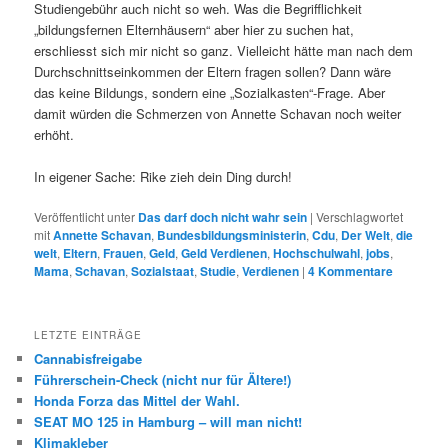
Studiengebühr auch nicht so weh. Was die Begrifflichkeit
„bildungsfernen Elternhäusern“ aber hier zu suchen hat,
erschliesst sich mir nicht so ganz. Vielleicht hätte man nach dem
Durchschnittseinkommen der Eltern fragen sollen? Dann wäre
das keine Bildungs, sondern eine „Sozialkasten“-Frage. Aber
damit würden die Schmerzen von Annette Schavan noch weiter
erhöht.
In eigener Sache: Rike zieh dein Ding durch!
Veröffentlicht unter
Das darf doch nicht wahr sein
|
Verschlagwortet
mit
Annette Schavan
,
Bundesbildungsministerin
,
Cdu
,
Der Welt
,
die
welt
,
Eltern
,
Frauen
,
Geld
,
Geld Verdienen
,
Hochschulwahl
,
jobs
,
Mama
,
Schavan
,
Sozialstaat
,
Studie
,
Verdienen
|
4
Kommentare
LETZTE EINTRÄGE
Cannabisfreigabe
Führerschein-Check (nicht nur für Ältere!)
Honda Forza das Mittel der Wahl.
SEAT MO 125 in Hamburg – will man nicht!
Klimakleber