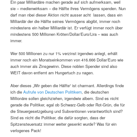
Ein paar Milliardäre machen gerade auf sich aufmerksam, weil
sie – medienwirksam – die Hälfte ihres Vermögens spenden. Nun
darf man nbei dieser Aktion nicht ausser acht lassen, dass ein
Milliardär der die Hälfte seines Vermögens abgibt, immer noch
mindestens ein halber Milliardär ist. Er verfügt immer noch über
mindestens 500 Millionen Kröten/Dollar/Euro/Lira – was auch
immer.
Wer 500 Millionen zu nur 1% verzinst irgendwo anlegt, erhält
immer noch ein Monatseinkommen von 416.666 Dollar/Euro wie
auch immer als Zinsgewinn. Diese noblen Spender sind also
WEIT davon entfernt am Hungertuch zu nagen.
Aber dieses „Wir geben die Hälfte“ ist charmant. Allerdings finde
ich die
Aufrufe von Deutschen Politikern
, die deutschen
Millionäre sollen gleichziehen, irgendwie albern. Sind es nicht
gerade die Politiker, egal ob Schwarz-Gelb oder Rot-Grün, die für
die Steuergesetzgebung und Subventionen verantwortlich sind?
Sind es nicht die Politiker, die dafür sorgten, dass der
Spitzensteuersatz immer weiter gesenkt wurde? Was für ein
verlogenes Pack!