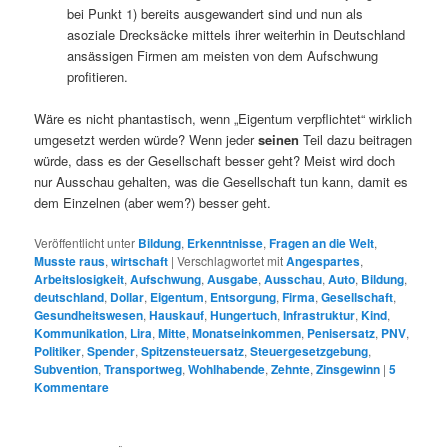
bei Punkt 1) bereits ausgewandert sind und nun als
asoziale Drecksäcke mittels ihrer weiterhin in Deutschland
ansässigen Firmen am meisten von dem Aufschwung
profitieren.
Wäre es nicht phantastisch, wenn „Eigentum verpflichtet“ wirklich
umgesetzt werden würde? Wenn jeder
seinen
Teil dazu beitragen
würde, dass es der Gesellschaft besser geht? Meist wird doch
nur Ausschau gehalten, was die Gesellschaft tun kann, damit es
dem Einzelnen (aber wem?) besser geht.
Veröffentlicht unter
Bildung
,
Erkenntnisse
,
Fragen an die Welt
,
Musste raus
,
wirtschaft
|
Verschlagwortet mit
Angespartes
,
Arbeitslosigkeit
,
Aufschwung
,
Ausgabe
,
Ausschau
,
Auto
,
Bildung
,
deutschland
,
Dollar
,
Eigentum
,
Entsorgung
,
Firma
,
Gesellschaft
,
Gesundheitswesen
,
Hauskauf
,
Hungertuch
,
Infrastruktur
,
Kind
,
Kommunikation
,
Lira
,
Mitte
,
Monatseinkommen
,
Penisersatz
,
PNV
,
Politiker
,
Spender
,
Spitzensteuersatz
,
Steuergesetzgebung
,
Subvention
,
Transportweg
,
Wohlhabende
,
Zehnte
,
Zinsgewinn
|
5
Kommentare