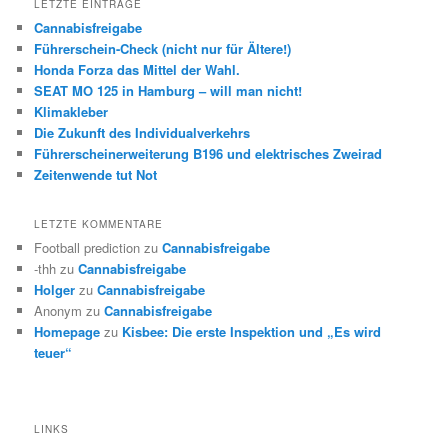
LETZTE EINTRÄGE
Cannabisfreigabe
Führerschein-Check (nicht nur für Ältere!)
Honda Forza das Mittel der Wahl.
SEAT MO 125 in Hamburg – will man nicht!
Klimakleber
Die Zukunft des Individualverkehrs
Führerscheinerweiterung B196 und elektrisches Zweirad
Zeitenwende tut Not
LETZTE KOMMENTARE
Football prediction
zu
Cannabisfreigabe
-thh
zu
Cannabisfreigabe
Holger
zu
Cannabisfreigabe
Anonym
zu
Cannabisfreigabe
Homepage
zu
Kisbee: Die erste Inspektion und „Es wird
teuer“
LINKS