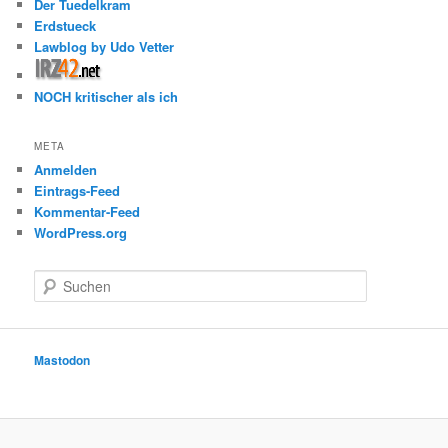
Der Tuedelkram
Erdstueck
Lawblog by Udo Vetter
NOCH kritischer als ich
META
Anmelden
Eintrags-Feed
Kommentar-Feed
WordPress.org
S
u
c
h
e
Mastodon
n