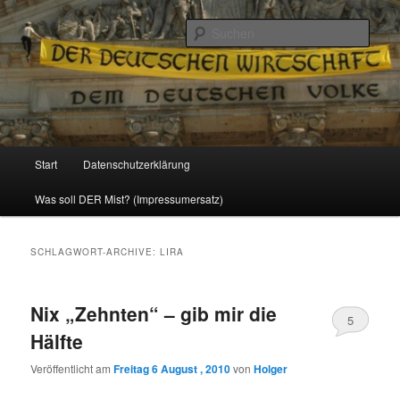
Politik, Wirtschaft, Soziales und Gesellschaft
Such
Reizzentrum
Hauptmenü
Start
Datenschutzerklärung
Zum
Zum
Was soll DER Mist? (Impressumersatz)
Inhalt
sekundären
wechseln
Inhalt
SCHLAGWORT-ARCHIVE:
LIRA
wechseln
Nix „Zehnten“ – gib mir die
5
Hälfte
Veröffentlicht am
Freitag 6 August , 2010
von
Holger