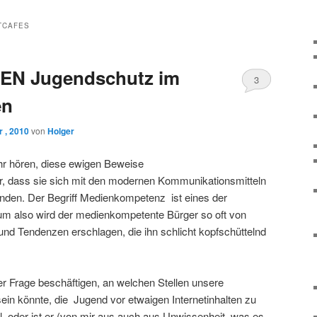
TCAFES
EN Jugendschutz im
3
en
 , 2010
von
Holger
hr hören, diese ewigen Beweise
ker, dass sie sich mit den modernen Kommunikationsmitteln
inden. Der Begriff Medienkompetenz ist eines der
um also wird der medienkompetente Bürger so oft von
nd Tendenzen erschlagen, die ihn schlicht kopfschüttelnd
r Frage beschäftigen, an welchen Stellen unsere
sein könnte, die Jugend vor etwaigen Internetinhalten zu
al, oder ist er (von mir aus auch aus Unwissenheit, was es