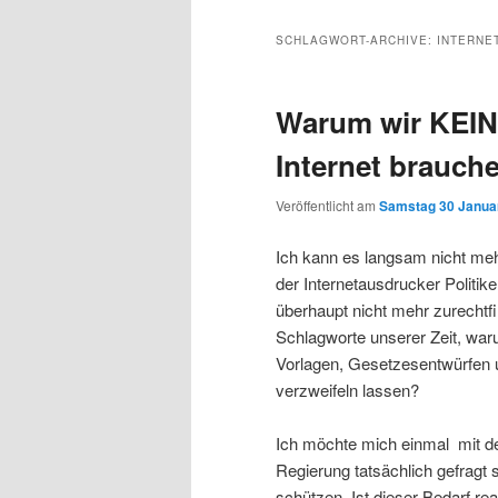
Inhalt
sekundären
SCHLAGWORT-ARCHIVE:
INTERNE
wechseln
Inhalt
Warum wir KEIN
wechseln
Internet brauch
Veröffentlicht am
Samstag 30 Januar
Ich kann es langsam nicht me
der Internetausdrucker Politi
überhaupt nicht mehr zurechtf
Schlagworte unserer Zeit, war
Vorlagen, Gesetzesentwürfen u
verzweifeln lassen?
Ich möchte mich einmal mit de
Regierung tatsächlich gefragt 
schützen. Ist dieser Bedarf re