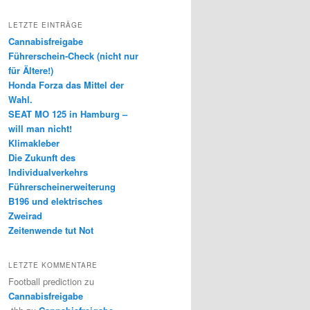
LETZTE EINTRÄGE
Cannabisfreigabe
Führerschein-Check (nicht nur
für Ältere!)
Honda Forza das Mittel der
Wahl.
SEAT MO 125 in Hamburg –
will man nicht!
Klimakleber
Die Zukunft des
Individualverkehrs
Führerscheinerweiterung
B196 und elektrisches
Zweirad
Zeitenwende tut Not
LETZTE KOMMENTARE
Football prediction
zu
Cannabisfreigabe