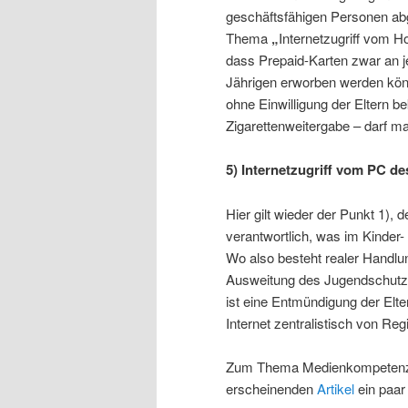
geschäftsfähigen Personen abg
Thema
„
Internetzugriff vom 
dass Prepaid-Karten zwar an 
Jährigen erworben werden könn
ohne Einwilligung der Eltern b
Zigarettenweitergabe – darf ma
5) Internetzugriff vom PC d
Hier gilt wieder der Punkt 1), 
verantwortlich, was im Kinder
Wo also besteht realer Handlu
Ausweitung des Jugendschutzes
ist eine Entmündigung der Elte
Internet zentralistisch von Reg
Zum Thema Medienkompetenz ge
erscheinenden
Artikel
ein paa