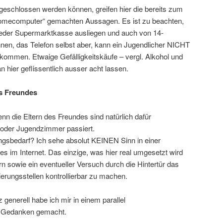
eschlossen werden können, greifen hier die bereits zum
Homecomputer“ gemachten Aussagen. Es ist zu beachten,
jeder Supermarktkasse ausliegen und auch von 14-
en, das Telefon selbst aber, kann ein Jugendlicher NICHT
ekommen. Etwaige Gefälligkeitskäufe – vergl. Alkohol und
n hier geflissentlich ausser acht lassen.
es Freundes
denn die Eltern des Freundes sind natürlich dafür
- oder Jugendzimmer passiert.
ngsbedarf? Ich sehe absolut KEINEN Sinn in einer
 im Internet. Das einzige, was hier real umgesetzt wird
rn sowie ein eventueller Versuch durch die Hintertür das
ierungsstellen kontrollierbar zu machen.
nerell habe ich mir in einem parallel
r Gedanken gemacht.