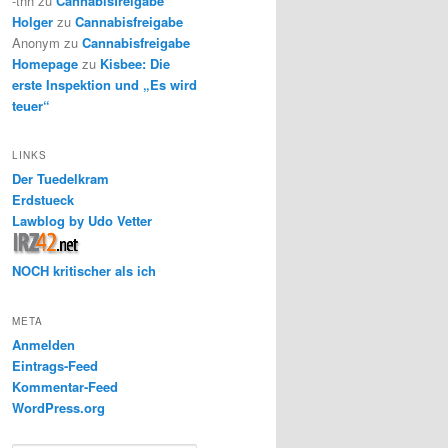
-thh
zu
Cannabisfreigabe
Holger
zu
Cannabisfreigabe
Anonym
zu
Cannabisfreigabe
Homepage
zu
Kisbee: Die
erste Inspektion und „Es wird
teuer“
LINKS
Der Tuedelkram
Erdstueck
Lawblog by Udo Vetter
NOCH kritischer als ich
META
Anmelden
Eintrags-Feed
Kommentar-Feed
WordPress.org