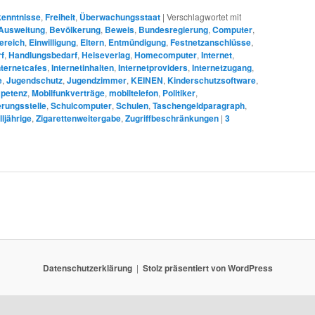
kenntnisse
,
Freiheit
,
Überwachungsstaat
|
Verschlagwortet mit
Ausweitung
,
Bevölkerung
,
Beweis
,
Bundesregierung
,
Computer
,
ereich
,
Einwilligung
,
Eltern
,
Entmündigung
,
Festnetzanschlüsse
,
f
,
Handlungsbedarf
,
Heiseverlag
,
Homecomputer
,
Internet
,
nternetcafes
,
Internetinhalten
,
Internetproviders
,
Internetzugang
,
e
,
Jugendschutz
,
Jugendzimmer
,
KEINEN
,
Kinderschutzsoftware
,
petenz
,
Mobilfunkverträge
,
mobiltelefon
,
Politiker
,
rungsstelle
,
Schulcomputer
,
Schulen
,
Taschengeldparagraph
,
lljährige
,
Zigarettenweitergabe
,
Zugriffbeschränkungen
|
3
Datenschutzerklärung
Stolz präsentiert von WordPress