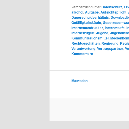
Veröffentlicht unter
Datenschutz
,
Er
alkohol
,
Aufgabe
,
Aufsichtspflicht
,
Dauerschuldverhältnis
,
Downloadb
Gefälligkeitskäufe
,
Gesetzesentwur
Internetausdrucker
,
Internetcafe
,
I
Internetzugriff
,
Jugend
,
Jugendlich
Kommunikationsmittel
,
Medienkom
Rechtgeschäften
,
Regierung
,
Regie
Verantwortung
,
Vertragspartner
,
Vo
Kommentare
Mastodon