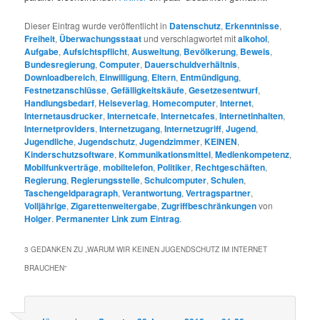
Dieser Eintrag wurde veröffentlicht in
Datenschutz
,
Erkenntnisse
,
Freiheit
,
Überwachungsstaat
und verschlagwortet mit
alkohol
,
Aufgabe
,
Aufsichtspflicht
,
Ausweitung
,
Bevölkerung
,
Beweis
,
Bundesregierung
,
Computer
,
Dauerschuldverhältnis
,
Downloadbereich
,
Einwilligung
,
Eltern
,
Entmündigung
,
Festnetzanschlüsse
,
Gefälligkeitskäufe
,
Gesetzesentwurf
,
Handlungsbedarf
,
Heiseverlag
,
Homecomputer
,
Internet
,
Internetausdrucker
,
Internetcafe
,
Internetcafes
,
Internetinhalten
,
Internetproviders
,
Internetzugang
,
Internetzugriff
,
Jugend
,
Jugendliche
,
Jugendschutz
,
Jugendzimmer
,
KEINEN
,
Kinderschutzsoftware
,
Kommunikationsmittel
,
Medienkompetenz
,
Mobilfunkverträge
,
mobiltelefon
,
Politiker
,
Rechtgeschäften
,
Regierung
,
Regierungsstelle
,
Schulcomputer
,
Schulen
,
Taschengeldparagraph
,
Verantwortung
,
Vertragspartner
,
Volljährige
,
Zigarettenweitergabe
,
Zugriffbeschränkungen
von
Holger
.
Permanenter Link zum Eintrag
.
3 GEDANKEN ZU „
WARUM WIR KEINEN JUGENDSCHUTZ IM INTERNET
BRAUCHEN
“