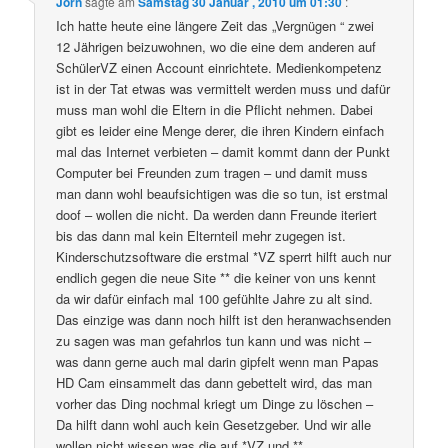
Jörn
sagte am
Samstag 30 Januar , 2010 um 01:30
:
Ich hatte heute eine längere Zeit das „Vergnügen “ zwei
12 Jährigen beizuwohnen, wo die eine dem anderen auf
SchülerVZ einen Account einrichtete. Medienkompetenz
ist in der Tat etwas was vermittelt werden muss und dafür
muss man wohl die Eltern in die Pflicht nehmen. Dabei
gibt es leider eine Menge derer, die ihren Kindern einfach
mal das Internet verbieten – damit kommt dann der Punkt
Computer bei Freunden zum tragen – und damit muss
man dann wohl beaufsichtigen was die so tun, ist erstmal
doof – wollen die nicht. Da werden dann Freunde iteriert
bis das dann mal kein Elternteil mehr zugegen ist.
Kinderschutzsoftware die erstmal *VZ sperrt hilft auch nur
endlich gegen die neue Site ** die keiner von uns kennt
da wir dafür einfach mal 100 gefühlte Jahre zu alt sind.
Das einzige was dann noch hilft ist den heranwachsenden
zu sagen was man gefahrlos tun kann und was nicht –
was dann gerne auch mal darin gipfelt wenn man Papas
HD Cam einsammelt das dann gebettelt wird, das man
vorher das Ding nochmal kriegt um Dinge zu löschen –
Da hilft dann wohl auch kein Gesetzgeber. Und wir alle
wollen nicht wissen was die auf *VZ und **