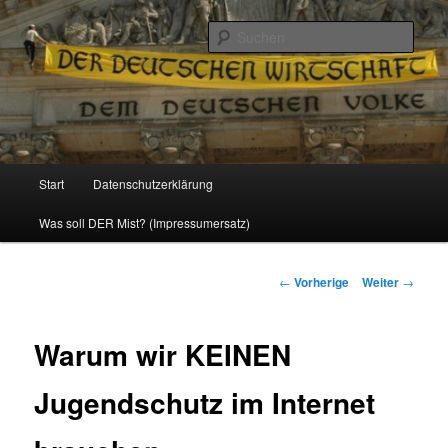
Politik, Wirtschaft, Soziales und Gesellschaft
Such
Reizzentrum
Hauptmenü
Start
Datenschutzerklärung
Zum
Was soll DER Mist? (Impressumersatz)
Inhalt
wechseln
Beitrags-
←
Vorherige
Weiter
→
Navigation
Warum wir KEINEN
Jugendschutz im Internet