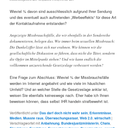
Wieviel % davon sind ausschliesslich aufgrund Ihrer Sendung
und des eventuell auch auftretenden „Werbeeffekts“ für diese Art
der Kontaktaufnahme entstanden?
Angezeigte Missbrauchsfälle, die wir ebenfalls in der Sendereihe
dokumentieren, belegen das. Wie immer beim sexuellen Missbrauch:
Die Dunkelziffer lässt sich nur erahnen. Wie können wir die
gesellschaftliche Diskussion so führen, dass nicht die Täter, sondern
die Opfer im Mittelpunkt stehen? Und wie kann endlich die
vollkommen unzureichende Gesetzeslage verbessert werden?
Eine Frage zum Abschluss: Wieviel % der Missbrauchsfälle
werden im Internet angebahnt und wie viele im häuslichen
Umfeld? Und an welcher Stelle die Gesetzeslage anklar ist,
weisen Sie ebenfalls keineswegs nach. Eher habe ich Ihnen
beweisen können, dass selbst IHR handeln strafbewehrt ist.
Veröffentlicht unter
Das darf doch nicht wahr sein
,
Erkenntnisse
,
Medien
,
Musste raus
,
Überwachungsstaat
,
Web 2.0
,
wirtschaft
|
Verschlagwortet mit
Anbahnung
,
Bundesjustizministerin
,
Chats
,