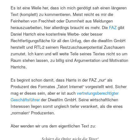
Es ist eine Weile her, dass ich mich genötigt sah einen längeren
Text (komplett) zu kommentieren. Meist reicht es mir die
Feinheiten von Frechheit oder Dummheit aus Meldungen
herauszuarbeiten, hier allerdings braucht es mehr. Die
FAZ
gibt
Daniel Harrich eine kostenfreie Werbe- oder besser
Rechtfertigungsfläche für all den Unfug, den die diwafilm GmbH
herstellt und RTL-2 seinem Restzuschauerpotential Zuschauern
zumutet. Ich kann und will weite Teile seines Textes nicht so um
Raum stehen lassen, zu billig sind Argumentation und Motivation
Harrichs.
Es beginnt schon damit, dass Harris in der FAZ „nur“ als
Produzent des Formates „Tatort Internet“ vorgestellt wird. Sicher
mag er dieses sein, aber er ist auch
vertretungsberechtigter
Geschäftsführer
der Diwafilm GmbH. Seine wirtschaftlichen
Interessen liegen somit ungleich tiefer verankert, als die eines
„normalen“ Produzenten.
Aber wenden wir uns dem eigentlichen Text zu:
Schützt die Opfer, nicht die Täter!