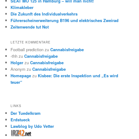
SEAT MO 125 in Hamburg – will man nicht!
Klimakleber
Die Zukunft des Individualverkehrs
Führerscheinerweiterung B196 und elektrisches Zweirad
Zeitenwende tut Not
LETZTE KOMMENTARE
Football prediction
zu
Cannabisfreigabe
-thh
zu
Cannabisfreigabe
Holger
zu
Cannabisfreigabe
Anonym
zu
Cannabisfreigabe
Homepage
zu
Kisbee: Die erste Inspektion und „Es wird
teuer“
LINKS
Der Tuedelkram
Erdstueck
Lawblog by Udo Vetter