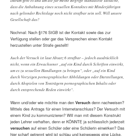
Darum geht es und um die für meine Begriffe skandalöse Tatsache,
dass die Anbahnung eines sexuellen Kontaktes mit Minderjährigen
nach geltender Rechtslage noch nicht strafbar sein soll. Will unsere
Gesellschaft das?
Nochmal: Nach §176 StGB ist der Kontakt sowie das zur
Verfügung stellen oder gar das Versprechen einen Kontakt
herzustellen unter Strafe gestellt!
Auch der Versuch ist laut Absatz 6 strafbar – jedoch ausdrücklich
nicht, wenn ein Erwachsener „auf ein Kind durch Schriften einwirkt,
um es zu sexuellen Handlungen zu bringen“, oder „auf ein Kind
durch Vorzeigen pornographischer Abbildungen oder Darstellungen,
durch Abspielen von Tonträgern pornographischen Inhalts oder
durch entsprechende Reden einwirkt“.
Wann und/oder wie möchte man den
Versuch
denn nachweisen?
Mittels des Antrags für einen Internetanschluss? Der Versuch mit
einem Kind zu kommunizieren? Will man mit diesem Konstrukt
jeden Lehrer verhaften, denn er KÖNNTE ja schliesslich jederzeit
versuchen
auf einen Schüler oder eine Schülerin einwirken? Das
hier scharf getrennt wird ist schlau und keineswegs eine Lücke.