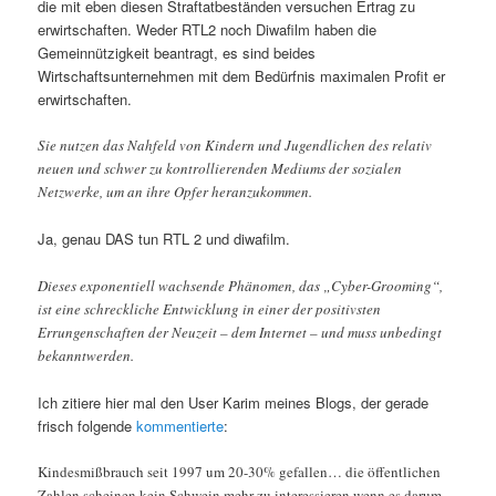
die mit eben diesen Straftatbeständen versuchen Ertrag zu
erwirtschaften. Weder RTL2 noch Diwafilm haben die
Gemeinnützigkeit beantragt, es sind beides
Wirtschaftsunternehmen mit dem Bedürfnis maximalen Profit er
erwirtschaften.
Sie nutzen das Nahfeld von Kindern und Jugendlichen des relativ
neuen und schwer zu kontrollierenden Mediums der sozialen
Netzwerke, um an ihre Opfer heranzukommen.
Ja, genau DAS tun RTL 2 und diwafilm.
Dieses exponentiell wachsende Phänomen, das „Cyber-Grooming“,
ist eine schreckliche Entwicklung in einer der positivsten
Errungenschaften der Neuzeit – dem Internet – und muss unbedingt
bekanntwerden.
Ich zitiere hier mal den User Karim meines Blogs, der gerade
frisch folgende
kommentierte
:
Kindesmißbrauch seit 1997 um 20-30% gefallen… die öffentlichen
Zahlen scheinen kein Schwein mehr zu interessieren wenn es darum