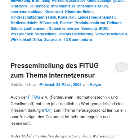
Einwirkung
,
Ermittlung
,
Fernsehzuschauer
,
Gesetzeslage
,
gewalt
,
Grauzone
,
Guttenberg
,
Innenminister
,
Innenministerium
,
Internetanschluss
,
Kinderdorf
,
Kinderdorfleiter
,
Kinderschutzorganisation
,
Konstrukt
,
Landesmedienanstalt
,
Medienaufsicht
,
Mißbrauch
,
Polizist
,
Produktionsfirma
,
Reibach
,
Sabine Leutheusser-
,
Schnarrenberger
,
Sendung
,
StGB
,
Versprechen
,
Verurteilung
,
Vorratsspeicherung
,
Vorverurteilungen
,
Wirklichkeit
,
Zirke
,
Zuspruch
|
13
Kommentare
Pressemitteilung des FITUG
zum Thema Internetzensur
Veröffentlicht am
Mittwoch 25 März , 2009
von
Holger
Auch der
FITUG
e.V. (Förderverein Informationstechnik und
Gesellschaft) hat sich jetzt deutlich zu Wort gemeldet und eine
Pressemitteilung (
PDF
) zum Thema herausgebracht.Hier nur ein
paar Auszüge, das Dokument ist sehr umfangreich und
lesenswert.
In der Mehrheit enthalten die Sperr-Listen keine Webseiten mit