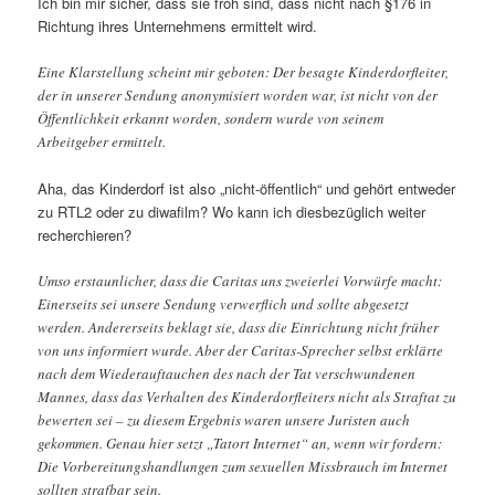
Ich bin mir sicher, dass sie froh sind, dass nicht nach §176 in
Richtung ihres Unternehmens ermittelt wird.
Eine Klarstellung scheint mir geboten: Der besagte Kinderdorfleiter,
der in unserer Sendung anonymisiert worden war, ist nicht von der
Öffentlichkeit erkannt worden, sondern wurde von seinem
Arbeitgeber ermittelt.
Aha, das Kinderdorf ist also „nicht-öffentlich“ und gehört entweder
zu RTL2 oder zu diwafilm? Wo kann ich diesbezüglich weiter
recherchieren?
Umso erstaunlicher, dass die Caritas uns zweierlei Vorwürfe macht:
Einerseits sei unsere Sendung verwerflich und sollte abgesetzt
werden. Andererseits beklagt sie, dass die Einrichtung nicht früher
von uns informiert wurde. Aber der Caritas-Sprecher selbst erklärte
nach dem Wiederauftauchen des nach der Tat verschwundenen
Mannes, dass das Verhalten des Kinderdorfleiters nicht als Straftat zu
bewerten sei – zu diesem Ergebnis waren unsere Juristen auch
gekommen. Genau hier setzt „Tatort Internet“ an, wenn wir fordern:
Die Vorbereitungshandlungen zum sexuellen Missbrauch im Internet
sollten strafbar sein.