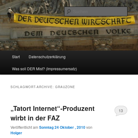
Politik, Wirtschaft, Soziales und Gesellschaft
Such
Reizzentrum
Hauptmenü
Start
Datenschutzerklärung
Zum
Zum
Was soll DER Mist? (Impressumersatz)
Inhalt
sekundären
wechseln
Inhalt
SCHLAGWORT-ARCHIVE:
GRAUZONE
wechseln
„Tatort Internet“-Produzent
13
wirbt in der FAZ
Veröffentlicht am
Sonntag 24 Oktober , 2010
von
Holger