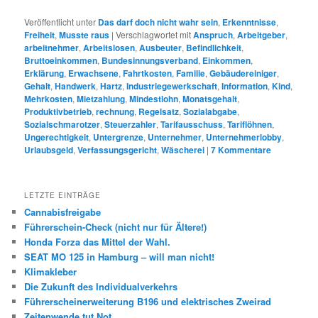
Veröffentlicht unter
Das darf doch nicht wahr sein
,
Erkenntnisse
,
Freiheit
,
Musste raus
|
Verschlagwortet mit
Anspruch
,
Arbeitgeber
,
arbeitnehmer
,
Arbeitslosen
,
Ausbeuter
,
Befindlichkeit
,
Bruttoeinkommen
,
Bundesinnungsverband
,
Einkommen
,
Erklärung
,
Erwachsene
,
Fahrtkosten
,
Familie
,
Gebäudereiniger
,
Gehalt
,
Handwerk
,
Hartz
,
Industriegewerkschaft
,
Information
,
Kind
,
Mehrkosten
,
Mietzahlung
,
Mindestlohn
,
Monatsgehalt
,
Produktivbetrieb
,
rechnung
,
Regelsatz
,
Sozialabgabe
,
Sozialschmarotzer
,
Steuerzahler
,
Tarifausschuss
,
Tariflöhnen
,
Ungerechtigkeit
,
Untergrenze
,
Unternehmer
,
Unternehmerlobby
,
Urlaubsgeld
,
Verfassungsgericht
,
Wäscherei
|
7
Kommentare
LETZTE EINTRÄGE
Cannabisfreigabe
Führerschein-Check (nicht nur für Ältere!)
Honda Forza das Mittel der Wahl.
SEAT MO 125 in Hamburg – will man nicht!
Klimakleber
Die Zukunft des Individualverkehrs
Führerscheinerweiterung B196 und elektrisches Zweirad
Zeitenwende tut Not