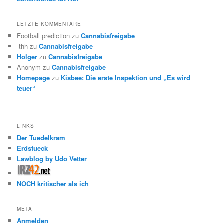
LETZTE KOMMENTARE
Football prediction
zu
Cannabisfreigabe
-thh
zu
Cannabisfreigabe
Holger
zu
Cannabisfreigabe
Anonym
zu
Cannabisfreigabe
Homepage
zu
Kisbee: Die erste Inspektion und „Es wird
teuer“
LINKS
Der Tuedelkram
Erdstueck
Lawblog by Udo Vetter
NOCH kritischer als ich
META
Anmelden