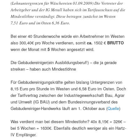
(Lohnuntergrenzen für Wäschereien 01.09.2009) Die Vertreter der
Arbeitgeber und der IG Metall haben sich im Tarifausschuss auf die
Mindestlöhne verständigt. Diese betragen zunächst im Westen
7,51 Euro und im Osten 6,36 Euro.
Bei einer 40 Stundenwoche würde ein Arbeitnehmer im Westen
also 300,40€ pro Woche verdienen, somit
ca.
1502 €
BRUTTO
wenn der Monat mit
5
Wochen angesetzt wird.
Die Gebäudereiniger(ein Ausbildungsberuf!) – die ja gerade
streiken – haben auch Mindestlöhne
Für Gebäudereinigungskräfte gelten bislang Untergrenzen von
8,15 Euro pro Stunde im Westen und 6,58 Euro im Osten. Doch
der Tarifvertrag zwischen der Industriegewerkschaft Bau, Agrar
und Umwelt (IG BAU) und dem Bundesinnungsverband des
Gebäudereiniger-Handwerks läuft am 1. Oktober aus (
Quelle
)
Was verdient man bei diesem Mindestlohn? 40x 8,15€ = 326€ –
bei 5 Wochen = 1630€. Ebenfalls deutlich weniger als ein Hartz-
IV Empfänger.