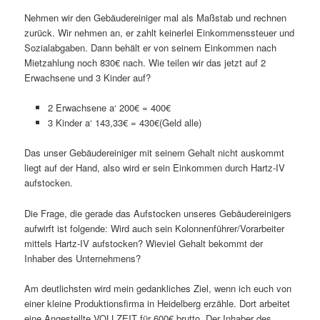
Nehmen wir den Gebäudereiniger mal als Maßstab und rechnen
zurück. Wir nehmen an, er zahlt keinerlei Einkommenssteuer und
Sozialabgaben. Dann behält er von seinem Einkommen nach
Mietzahlung noch 830€ nach. Wie teilen wir das jetzt auf 2
Erwachsene und 3 Kinder auf?
2 Erwachsene a‘ 200€ = 400€
3 Kinder a‘ 143,33€ = 430€(Geld alle)
Das unser Gebäudereiniger mit seinem Gehalt nicht auskommt
liegt auf der Hand, also wird er sein Einkommen durch Hartz-IV
aufstocken.
Die Frage, die gerade das Aufstocken unseres Gebäudereinigers
aufwirft ist folgende: Wird auch sein Kolonnenführer/Vorarbeiter
mittels Hartz-IV aufstocken? Wieviel Gehalt bekommt der
Inhaber des Unternehmens?
Am deutlichsten wird mein gedankliches Ziel, wenn ich euch von
einer kleine Produktionsfirma in Heidelberg erzähle. Dort arbeitet
eine Angestellte VOLLZEIT für 600€ brutto. Der Inhaber des