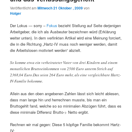
Veröffentlicht am
Mittwoch 21 Oktober , 2009
von
Holger
Der Lokus — sorry –
Fokus
bezieht Stellung auf Seite derjenigen
Arbeitgeber, die ich als Ausbeuter bezeichnen würd (Erklärung
weiter unten). In dem verlinkten Artikel wird eine Meinung forciert,
die in die Richtung „Hartz-IV muss noch weniger werden, damit
die Arbeitslosen motiviert werden“ abzielt.
So komme etwa ein verheirateter Vater von drei Kindern und einem
monatlichen Bruttoeinkommen von 2500 Euro unterm Strich auf
2368,04 Euro.Das seien 264 Euro mehr, als eine vergleichbare Hartz-
IV-Familie bekomme.
Allein aus den oben angebenen Zahlen lässt sich leicht ablesen,
dass man lange hin und herrechnen musste, bis man ein
Bruttogehlt fand, welche so so minimalen Abzügen führt, dass es
diese minimale Differenz Brutto-> Netto ergibt.
Rechnen wir mal gegen: Diese 5 köpfige Familie bekommt Hartz-
IV: