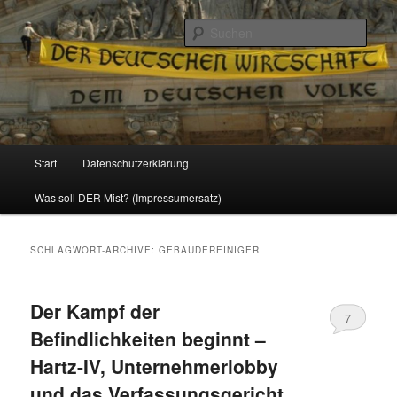
Politik, Wirtschaft, Soziales und Gesellschaft
Such
Reizzentrum
Hauptmenü
Start
Datenschutzerklärung
Zum
Zum
Was soll DER Mist? (Impressumersatz)
Inhalt
sekundären
wechseln
Inhalt
SCHLAGWORT-ARCHIVE:
GEBÄUDEREINIGER
wechseln
Der Kampf der
7
Befindlichkeiten beginnt –
Hartz-IV, Unternehmerlobby
und das Verfassungsgericht