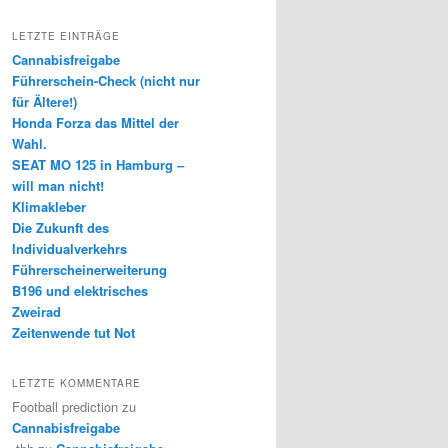
LETZTE EINTRÄGE
Cannabisfreigabe
Führerschein-Check (nicht nur
für Ältere!)
Honda Forza das Mittel der
Wahl.
SEAT MO 125 in Hamburg –
will man nicht!
Klimakleber
Die Zukunft des
Individualverkehrs
Führerscheinerweiterung
B196 und elektrisches
Zweirad
Zeitenwende tut Not
LETZTE KOMMENTARE
Football prediction
zu
Cannabisfreigabe