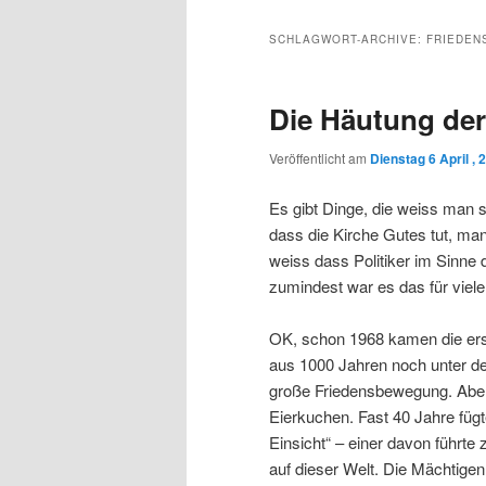
Inhalt
sekundären
SCHLAGWORT-ARCHIVE:
FRIEDE
wechseln
Inhalt
Die Häutung der
wechseln
Veröffentlicht am
Dienstag 6 April , 
Es gibt Dinge, die weiss man 
dass die Kirche Gutes tut, m
weiss dass Politiker im Sinne d
zumindest war es das für viele
OK, schon 1968 kamen die ers
aus 1000 Jahren noch unter de
große Friedensbewegung. Aber
Eierkuchen. Fast 40 Jahre füg
Einsicht“ – einer davon führt
auf dieser Welt. Die Mächtigen