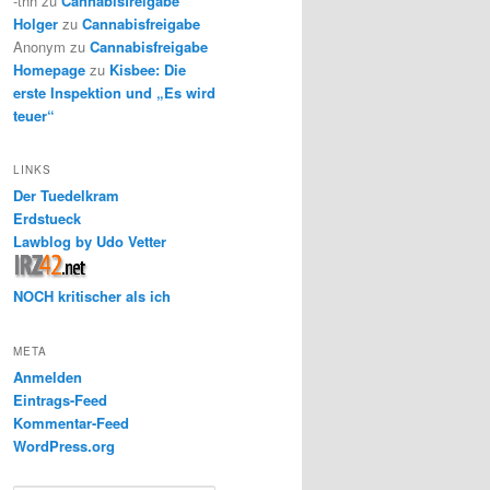
-thh
zu
Cannabisfreigabe
Holger
zu
Cannabisfreigabe
Anonym
zu
Cannabisfreigabe
Homepage
zu
Kisbee: Die
erste Inspektion und „Es wird
teuer“
LINKS
Der Tuedelkram
Erdstueck
Lawblog by Udo Vetter
NOCH kritischer als ich
META
Anmelden
Eintrags-Feed
Kommentar-Feed
WordPress.org