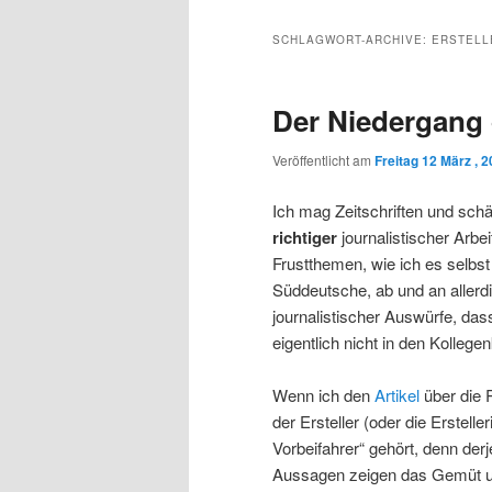
Inhalt
sekundären
SCHLAGWORT-ARCHIVE:
ERSTELL
wechseln
Inhalt
Der Niedergang
wechseln
Veröffentlicht am
Freitag 12 März , 
Ich mag Zeitschriften und schä
richtiger
journalistischer Arbe
Frustthemen, wie ich es selbst 
Süddeutsche, ab und an allerdi
journalistischer Auswürfe, das
eigentlich nicht in den Kollegen
Wenn ich den
Artikel
über die R
der Ersteller (oder die Erstell
Vorbeifahrer“ gehört, denn derje
Aussagen zeigen das Gemüt und