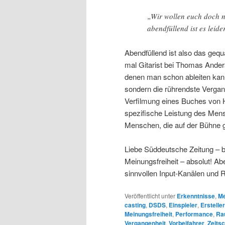
„Wir wollen euch doch ni
abendfüllend ist es leider
Abendfüllend ist also das ge
mal Gitarist bei Thomas Ander
denen man schon ableiten kan
sondern die rührendste Vergang
Verfilmung eines Buches von 
spezifische Leistung des Mens
Menschen, die auf der Bühne gr
Liebe Süddeutsche Zeitung – bit
Meinungsfreiheit – absolut! A
sinnvollen Input-Kanälen und 
Veröffentlicht unter
Erkenntnisse
,
Me
casting
,
DSDS
,
Einspieler
,
Ersteller
Meinungsfreiheit
,
Performance
,
Ra
Vergangenheit
,
Vorbeifahrer
,
Zeitsc