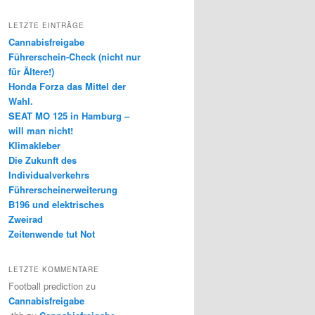
LETZTE EINTRÄGE
Cannabisfreigabe
Führerschein-Check (nicht nur
für Ältere!)
Honda Forza das Mittel der
Wahl.
SEAT MO 125 in Hamburg –
will man nicht!
Klimakleber
Die Zukunft des
Individualverkehrs
Führerscheinerweiterung
B196 und elektrisches
Zweirad
Zeitenwende tut Not
LETZTE KOMMENTARE
Football prediction
zu
Cannabisfreigabe