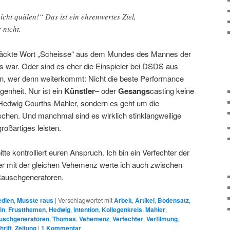
cht quälen!“ Das ist ein ehrenwertes Ziel,
 nicht.
quäckte Wort „Scheisse“ aus dem Mundes des Mannes der
s war. Oder sind es eher die Einspieler bei DSDS aus
n, wer denn weiterkommt: Nicht die beste Performance
enheit. Nur ist ein
Künstler
– oder
Gesangs
casting keine
Hedwig Courths-Mahler, sondern es geht um die
chen. Und manchmal sind es wirklich stinklangweilige
oßartiges leisten.
te kontrolliert euren Anspruch. Ich bin ein Verfechter der
ber mit der gleichen Vehemenz werte ich auch zwischen
Rauschgeneratoren.
dien
,
Musste raus
|
Verschlagwortet mit
Arbeit
,
Artikel
,
Bodensatz
,
in
,
Frustthemen
,
Hedwig
,
intention
,
Kollegenkreis
,
Mahler
,
uschgeneratoren
,
Thomas
,
Vehemenz
,
Verfechter
,
Verfilmung
,
hrift
,
Zeitung
|
1
Kommentar