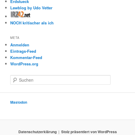
Erdstueck
Lawblog by Udo Vetter
NOCH kritischer als ich
META
Anmelden
Eintrags-Feed
Kommentar-Feed
WordPress.org
S
u
c
h
e
Mastodon
n
Datenschutzerklärung
Stolz präsentiert von WordPress