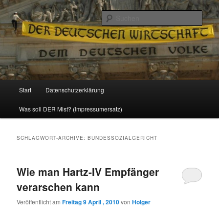
Politik, Wirtschaft, Soziales und Gesellschaft
Such
Reizzentrum
Hauptmenü
Start
Datenschutzerklärung
Zum
Zum
Was soll DER Mist? (Impressumersatz)
Inhalt
sekundären
wechseln
Inhalt
SCHLAGWORT-ARCHIVE:
BUNDESSOZIALGERICHT
wechseln
Wie man Hartz-IV Empfänger
verarschen kann
Veröffentlicht am
Freitag 9 April , 2010
von
Holger