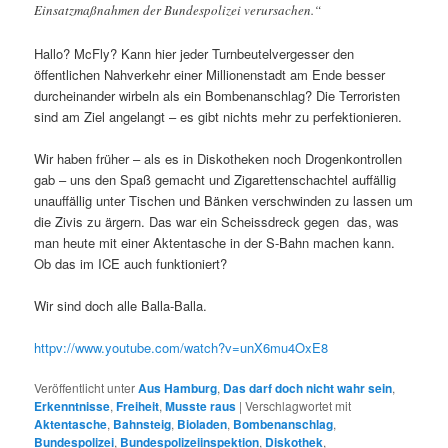
Einsatzmaßnahmen der Bundespolizei verursachen.“
Hallo? McFly? Kann hier jeder Turnbeutelvergesser den
öffentlichen Nahverkehr einer Millionenstadt am Ende besser
durcheinander wirbeln als ein Bombenanschlag? Die Terroristen
sind am Ziel angelangt – es gibt nichts mehr zu perfektionieren.
Wir haben früher – als es in Diskotheken noch Drogenkontrollen
gab – uns den Spaß gemacht und Zigarettenschachtel auffällig
unauffällig unter Tischen und Bänken verschwinden zu lassen um
die Zivis zu ärgern. Das war ein Scheissdreck gegen das, was
man heute mit einer Aktentasche in der S-Bahn machen kann.
Ob das im ICE auch funktioniert?
Wir sind doch alle Balla-Balla.
httpv://www.youtube.com/watch?v=unX6mu4OxE8
Veröffentlicht unter
Aus Hamburg
,
Das darf doch nicht wahr sein
,
Erkenntnisse
,
Freiheit
,
Musste raus
|
Verschlagwortet mit
Aktentasche
,
Bahnsteig
,
Bioladen
,
Bombenanschlag
,
Bundespolizei
,
Bundespolizeiinspektion
,
Diskothek
,