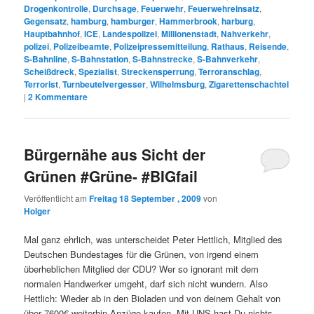
Drogenkontrolle
,
Durchsage
,
Feuerwehr
,
Feuerwehreinsatz
,
Gegensatz
,
hamburg
,
hamburger
,
Hammerbrook
,
harburg
,
Hauptbahnhof
,
ICE
,
Landespolizei
,
Millionenstadt
,
Nahverkehr
,
polizei
,
Polizeibeamte
,
Polizeipressemitteilung
,
Rathaus
,
Reisende
,
S-Bahnline
,
S-Bahnstation
,
S-Bahnstrecke
,
S-Bahnverkehr
,
Scheißdreck
,
Spezialist
,
Streckensperrung
,
Terroranschlag
,
Terrorist
,
Turnbeutelvergesser
,
Wilhelmsburg
,
Zigarettenschachtel
|
2
Kommentare
Bürgernähe aus Sicht der
Grünen #Grüne- #BIGfail
Veröffentlicht am
Freitag 18 September , 2009
von
Holger
Mal ganz ehrlich, was unterscheidet Peter Hettlich, Mitglied des
Deutschen Bundestages für die Grünen, von irgend einem
überheblichen Mitglied der CDU? Wer so ignorant mit dem
normalen Handwerker umgeht, darf sich nicht wundern. Also
Hettlich: Wieder ab in den Bioladen und von deinem Gehalt von
über 7600€ weiterhin Anzüge kaufen. Mit UNS hast Du nichts