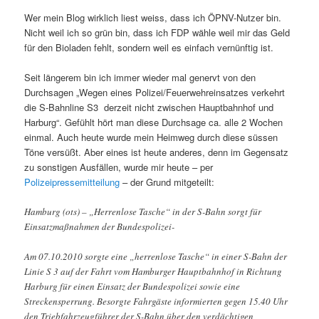
Wer mein Blog wirklich liest weiss, dass ich ÖPNV-Nutzer bin.
Nicht weil ich so grün bin, dass ich FDP wähle weil mir das Geld
für den Bioladen fehlt, sondern weil es einfach vernünftig ist.
Seit längerem bin ich immer wieder mal genervt von den
Durchsagen „Wegen eines Polizei/Feuerwehreinsatzes verkehrt
die S-Bahnline S3 derzeit nicht zwischen Hauptbahnhof und
Harburg“. Gefühlt hört man diese Durchsage ca. alle 2 Wochen
einmal. Auch heute wurde mein Heimweg durch diese süssen
Töne versüßt. Aber eines ist heute anderes, denn im Gegensatz
zu sonstigen Ausfällen, wurde mir heute – per
Polizeipressemitteilung
– der Grund mitgeteilt:
Hamburg (ots) – „Herrenlose Tasche“ in der S-Bahn sorgt für
Einsatzmaßnahmen der Bundespolizei-
Am 07.10.2010 sorgte eine „herrenlose Tasche“ in einer S-Bahn der
Linie S 3 auf der Fahrt vom Hamburger Hauptbahnhof in Richtung
Harburg für einen Einsatz der Bundespolizei sowie eine
Streckensperrung. Besorgte Fahrgäste informierten gegen 15.40 Uhr
den Triebfahrzeugführer der S-Bahn über den verdächtigen