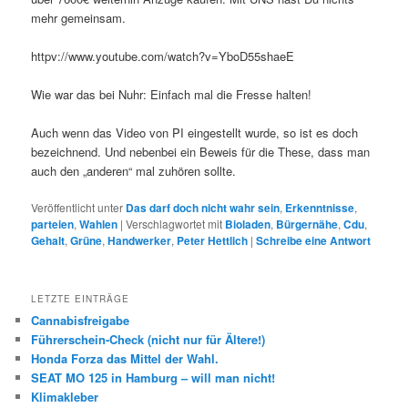
mehr gemeinsam.
httpv://www.youtube.com/watch?v=YboD55shaeE
Wie war das bei Nuhr: Einfach mal die Fresse halten!
Auch wenn das Video von PI eingestellt wurde, so ist es doch
bezeichnend. Und nebenbei ein Beweis für die These, dass man
auch den „anderen“ mal zuhören sollte.
Veröffentlicht unter
Das darf doch nicht wahr sein
,
Erkenntnisse
,
parteien
,
Wahlen
|
Verschlagwortet mit
Bioladen
,
Bürgernähe
,
Cdu
,
Gehalt
,
Grüne
,
Handwerker
,
Peter Hettlich
|
Schreibe eine Antwort
LETZTE EINTRÄGE
Cannabisfreigabe
Führerschein-Check (nicht nur für Ältere!)
Honda Forza das Mittel der Wahl.
SEAT MO 125 in Hamburg – will man nicht!
Klimakleber