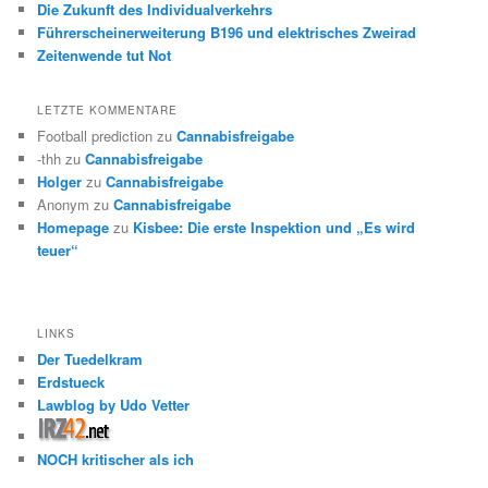
Die Zukunft des Individualverkehrs
Führerscheinerweiterung B196 und elektrisches Zweirad
Zeitenwende tut Not
LETZTE KOMMENTARE
Football prediction
zu
Cannabisfreigabe
-thh
zu
Cannabisfreigabe
Holger
zu
Cannabisfreigabe
Anonym
zu
Cannabisfreigabe
Homepage
zu
Kisbee: Die erste Inspektion und „Es wird
teuer“
LINKS
Der Tuedelkram
Erdstueck
Lawblog by Udo Vetter
NOCH kritischer als ich