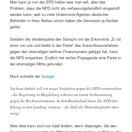
Man kann ja von der SPD halten was man will, aber das
Problem, dass die NPD nicht als verfassungsfeindlich eingestuft
werden kann, weil zu viele Undercover-Agenten deutscher
Behörden in ihren Reihen sitzen haben die Genossen ja flexibel
gelöst.
Seitdem die Verräterpartei den Sarrazin mit der Erkenntnis „Er ist
einer von uns und bleibt in der Partei“ das Ausschlussverfahren
gegen den ehemaligen berliner Finanzsenator gekippt hat, kann
die NPD einpacken. Endlich hat rechte Propaganda eine Partei in
der ehemaligen Mitte gefunden.
Noch schreibt der
Spiegel
:
Sachsen-Anhalt will ein neues Verfahren gegen die NPD vorantreiben
– die Regierung in Magdeburg arbeitet an einem Verbotsantrag
gegen die Rechtsextremisten. In dem Bundesland hatte die NPD den
Einzug in den Landtag verpasst – die Zahl der Parteimitglieder aber
steigt.
Aber dies kann sich nun bald ändern, wenn diejenigen, die den
Gesinnungstest rechts der Mitte bestanden haben, endlich zu der