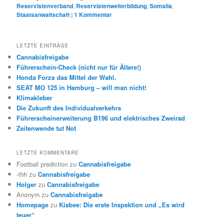
Reservistenverband
,
Reservistenweiterbildung
,
Somalia
,
Staatsanwaltschaft
|
1
Kommentar
LETZTE EINTRÄGE
Cannabisfreigabe
Führerschein-Check (nicht nur für Ältere!)
Honda Forza das Mittel der Wahl.
SEAT MO 125 in Hamburg – will man nicht!
Klimakleber
Die Zukunft des Individualverkehrs
Führerscheinerweiterung B196 und elektrisches Zweirad
Zeitenwende tut Not
LETZTE KOMMENTARE
Football prediction
zu
Cannabisfreigabe
-thh
zu
Cannabisfreigabe
Holger
zu
Cannabisfreigabe
Anonym
zu
Cannabisfreigabe
Homepage
zu
Kisbee: Die erste Inspektion und „Es wird
teuer“