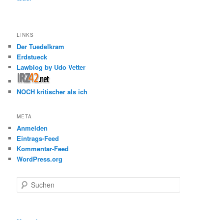
LINKS
Der Tuedelkram
Erdstueck
Lawblog by Udo Vetter
NOCH kritischer als ich
META
Anmelden
Eintrags-Feed
Kommentar-Feed
WordPress.org
S
u
c
h
e