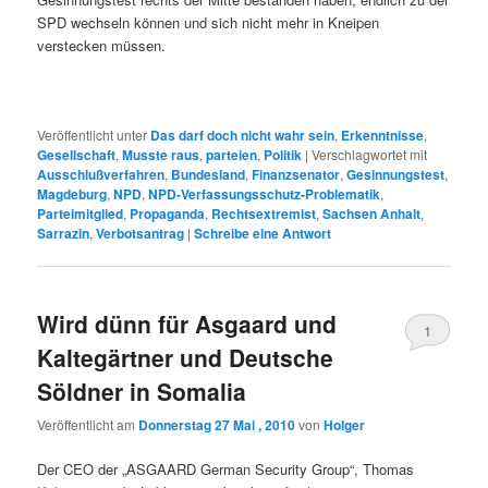
SPD wechseln können und sich nicht mehr in Kneipen
verstecken müssen.
Veröffentlicht unter
Das darf doch nicht wahr sein
,
Erkenntnisse
,
Gesellschaft
,
Musste raus
,
parteien
,
Politik
|
Verschlagwortet mit
Ausschlußverfahren
,
Bundesland
,
Finanzsenator
,
Gesinnungstest
,
Magdeburg
,
NPD
,
NPD-Verfassungsschutz-Problematik
,
Parteimitglied
,
Propaganda
,
Rechtsextremist
,
Sachsen Anhalt
,
Sarrazin
,
Verbotsantrag
|
Schreibe eine Antwort
Wird dünn für Asgaard und
1
Kaltegärtner und Deutsche
Söldner in Somalia
Veröffentlicht am
Donnerstag 27 Mai , 2010
von
Holger
Der CEO der „ASGAARD German Security Group“, Thomas