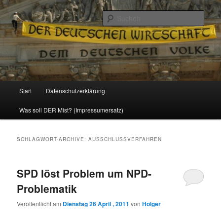
Politik, Wirtschaft, Soziales und Gesellschaft
Such
Reizzentrum
Hauptmenü
Start
Datenschutzerklärung
Zum
Zum
Was soll DER Mist? (Impressumersatz)
Inhalt
sekundären
wechseln
Inhalt
SCHLAGWORT-ARCHIVE:
AUSSCHLUSSVERFAHREN
wechseln
SPD löst Problem um NPD-
Problematik
Veröffentlicht am
Dienstag 26 April , 2011
von
Holger