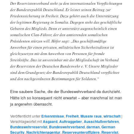
Der Reservistenverband steht zu den internationalen Verpflichtungen
der Bundesrepublik Deutschland. Er leistet seinen Beitrag zur
Friedenssicherung in Freiheit. Dazu gehört auch die Unterstützung
der legitimen Regierung in Somalia. Dagegen steht das geschäftliche
Gebaren des Mitglieds. Denn er unterstützt augenscheinlich einen
somalischen Clan-Führer, der den amtierenden somalischen
Präsidenten stürzen will. Höfer sagt: „Das geschäftsmäßige
Anwerben für einen privaten, militärischen Sicherheitsdienst ist
gleichzusetzen mit dem Anwerben von Personen für fremde
Streitkräfte. Das ist unvereinbar mit der Mitgliedschaft im Verband
der Reservisten der Deutschen Bundeswehr e. V. Unsere Mitglieder
sind dem Grundgesetz der Bundesrepublik Deutschland verpflichtet
und den nachgeordneten Bestimmungen für Soldaten.“
Eine saubere Sache, die der Bundeswehrverband da durchzieht.
Hätte ich so konsequent nicht erwartet – aber manchmal ist man
ja angenehm überrascht.
Veröffentlicht unter
Erkenntnisse
,
Freiheit
,
Musste raus
,
wirtschaft
|
Verschlagwortet mit
Asgaard
,
Auftraggeber
,
Ausschlußverfahren
,
Bundeswehrreservist
,
Bundeswehrverband
,
darman
,
German
Security
,
Nachrichtenagentur
,
Reserveunteroffiziere
,
Reservist
,