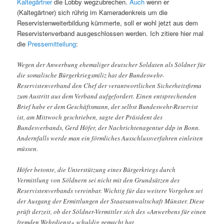
Kaltegärtner
die Lobby wegzubrechen.
Auch
wenn er
(Kaltegärtner) sich rührig im Kameradenkreis um die
Reservistenweiterbildung kümmerte, soll er wohl jetzt aus dem
Reservistenverband ausgeschlossen werden. Ich zitiere hier mal
die
Pressemitteilung
:
Wegen der Anwerbung ehemaliger deutscher Soldaten als Söldner für
die somalische Bürgerkriegsmiliz hat der Bundeswehr-
Reservistenverband den Chef der verantwortlichen Sicherheitsfirma
zum Austritt aus dem Verband aufgefordert. Einen entsprechenden
Brief habe er dem Geschäftsmann, der selbst Bundeswehr-Reservist
ist, am Mittwoch geschrieben, sagte der Präsident des
Bundesverbands, Gerd Höfer, der Nachrichtenagentur ddp in Bonn.
Andernfalls werde man ein förmliches Ausschlussverfahren einleiten
müssen.
Höfer betonte, die Unterstützung eines Bürgerkriegs durch
Vermittlung von Söldnern sei nicht mit den Grundsätzen des
Reservistenverbands vereinbar. Wichtig für das weitere Vorgehen sei
der Ausgang der Ermittlungen der Staatsanwaltschaft Münster. Diese
prüft derzeit, ob der Söldner-Vermittler sich des «Anwerbens für einen
fremden Wehrdienst» schuldig gemacht hat.