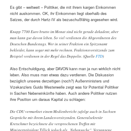
Es gibt – weltweit – Politiker, die mit ihrem kargen Einkommen
nicht auskommen. OK, ihr Einkommen liegt oberhalb des
Satzes, der durch Hartz-IV als bezuschußfähig angesehen wird.
Knapp 7700 Euro brutto im Monat sind nicht gerade dekadent, aber
man kann gut davon leben. So viel verdienen die Abgeordneten des
Deutschen Bundestags. Wer in seiner Fraktion ein Spitzenamt
bekleidet, kann sogar mit mehr rechnen. Fraktionsvorsitzende zum
Beispiel verdienen in der Regel das Doppelte. (Quelle
FTD
)
Also Entschuldigung, aber DAVON kann man ja nun wirklich nicht
leben. Also muss man etwas dazu verdienen. Die Diskussion
bezüglich unseres derzeitigen (noch?) Außenministers und
Vizekanzlers Guido Westerwelle zeigt was für Potential Politiker
in Sachen Nebeneinkünfte haben. Auch andere Politiker nutzen
ihre Position um daraus Kapital zu schlagen:
Die CDU vermarktet einem Medienbericht zufolge auch in Sachsen
Gespräche mit ihrem Landesvorsitzenden. Generalsekretär
Kretschmer bezeichnete die versprochenen Treffen mit
Ministerpräsident Tillich jedoch als „Nebensache“. Vergangene