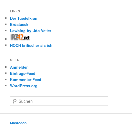
LINKS
Der Tuedelkram
Erdstueck
Lawblog by Udo Vetter
NOCH kritischer als ich
META
Anmelden
Eintrags-Feed
Kommentar-Feed
WordPress.org
S
u
c
h
e
Mastodon
n