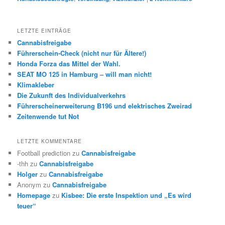
LETZTE EINTRÄGE
Cannabisfreigabe
Führerschein-Check (nicht nur für Ältere!)
Honda Forza das Mittel der Wahl.
SEAT MO 125 in Hamburg – will man nicht!
Klimakleber
Die Zukunft des Individualverkehrs
Führerscheinerweiterung B196 und elektrisches Zweirad
Zeitenwende tut Not
LETZTE KOMMENTARE
Football prediction
zu
Cannabisfreigabe
-thh
zu
Cannabisfreigabe
Holger
zu
Cannabisfreigabe
Anonym
zu
Cannabisfreigabe
Homepage
zu
Kisbee: Die erste Inspektion und „Es wird
teuer“