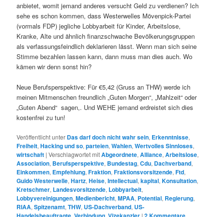
anbietet, womit jemand anderes versucht Geld zu verdienen? Ich
sehe es schon kommen, dass Westerwelles Mövenpick-Partei
(vormals FDP) jegliche Lobbyarbeit für Kinder, Arbeitslose,
Kranke, Alte und ähnlich finanzschwache Bevölkerungsgruppen
als verfassungsfeindlich deklarieren lässt. Wenn man sich seine
Stimme bezahlen lassen kann, dann muss man dies auch. Wo
kämen wir denn sonst hin?
Neue Berufsperspektive: Für €5,42 (Gruss an THW) werde ich
meinen Mitmenschen freundlich „Guten Morgen“, „Mahlzeit“ oder
„Guten Abend“ sagen,. Und WEHE jemand erdreistet sich dies
kostenfrei zu tun!
Veröffentlicht unter
Das darf doch nicht wahr sein
,
Erkenntnisse
,
Freiheit
,
Hacking und so
,
parteien
,
Wahlen
,
Wertvolles Sinnloses
,
wirtschaft
|
Verschlagwortet mit
Abgeordnete
,
Alliance
,
Arbeitslose
,
Association
,
Berufsperspektive
,
Bundestag
,
Cdu
,
Dachverband
,
Einkommen
,
Empfehlung
,
Fraktion
,
Fraktionsvorsitzende
,
Ftd
,
Guido Westerwelle
,
Hartz
,
Heise
,
Intellectual
,
kapital
,
Konsultation
,
Kretschmer
,
Landesvorsitzende
,
Lobbyarbeit
,
Lobbyvereinigungen
,
Medienbericht
,
MPAA
,
Potential
,
Regierung
,
RIAA
,
Spitzenamt
,
THW
,
US-Dachverband
,
US-
Handelsbeauftragte
,
Verbindung
,
Vizekanzler
|
2
Kommentare