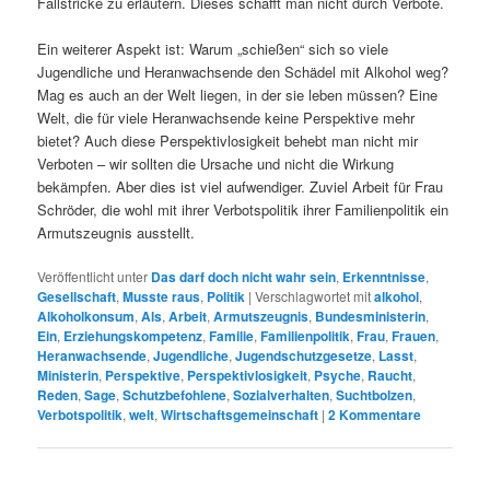
Fallstricke zu erläutern. Dieses schafft man nicht durch Verbote.
Ein weiterer Aspekt ist: Warum „schießen“ sich so viele
Jugendliche und Heranwachsende den Schädel mit Alkohol weg?
Mag es auch an der Welt liegen, in der sie leben müssen? Eine
Welt, die für viele Heranwachsende keine Perspektive mehr
bietet? Auch diese Perspektivlosigkeit behebt man nicht mir
Verboten – wir sollten die Ursache und nicht die Wirkung
bekämpfen. Aber dies ist viel aufwendiger. Zuviel Arbeit für Frau
Schröder, die wohl mit ihrer Verbotspolitik ihrer Familienpolitik ein
Armutszeugnis ausstellt.
Veröffentlicht unter
Das darf doch nicht wahr sein
,
Erkenntnisse
,
Gesellschaft
,
Musste raus
,
Politik
|
Verschlagwortet mit
alkohol
,
Alkoholkonsum
,
Als
,
Arbeit
,
Armutszeugnis
,
Bundesministerin
,
Ein
,
Erziehungskompetenz
,
Familie
,
Familienpolitik
,
Frau
,
Frauen
,
Heranwachsende
,
Jugendliche
,
Jugendschutzgesetze
,
Lasst
,
Ministerin
,
Perspektive
,
Perspektivlosigkeit
,
Psyche
,
Raucht
,
Reden
,
Sage
,
Schutzbefohlene
,
Sozialverhalten
,
Suchtbolzen
,
Verbotspolitik
,
welt
,
Wirtschaftsgemeinschaft
|
2
Kommentare