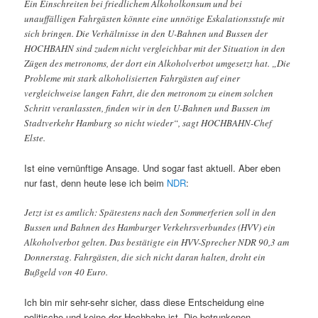
Ein Einschreiten bei friedlichem Alkoholkonsum und bei
unauffälligen Fahrgästen könnte eine unnötige Eskalationsstufe mit
sich bringen. Die Verhältnisse in den U-Bahnen und Bussen der
HOCHBAHN sind zudem nicht vergleichbar mit der Situation in den
Zügen des metronoms, der dort ein Alkoholverbot umgesetzt hat. „Die
Probleme mit stark alkoholisierten Fahrgästen auf einer
vergleichweise langen Fahrt, die den metronom zu einem solchen
Schritt veranlassten, finden wir in den U-Bahnen und Bussen im
Stadtverkehr Hamburg so nicht wieder“, sagt HOCHBAHN-Chef
Elste.
Ist eine vernünftige Ansage. Und sogar fast aktuell. Aber eben
nur fast, denn heute lese ich beim
NDR
:
Jetzt ist es amtlich: Spätestens nach den Sommerferien soll in den
Bussen und Bahnen des Hamburger Verkehrsverbundes (HVV) ein
Alkoholverbot gelten. Das bestätigte ein HVV-Sprecher NDR 90,3 am
Donnerstag. Fahrgästen, die sich nicht daran halten, droht ein
Bußgeld von 40 Euro.
Ich bin mir sehr-sehr sicher, dass diese Entscheidung eine
politische und keine der Hochbahn ist. Die betrunkenen