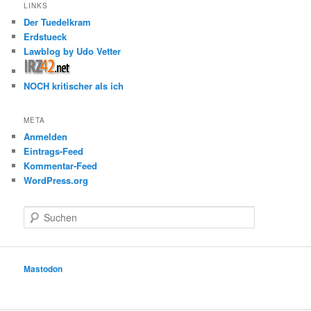
LINKS
Der Tuedelkram
Erdstueck
Lawblog by Udo Vetter
NOCH kritischer als ich
META
Anmelden
Eintrags-Feed
Kommentar-Feed
WordPress.org
S
u
c
h
e
Mastodon
n