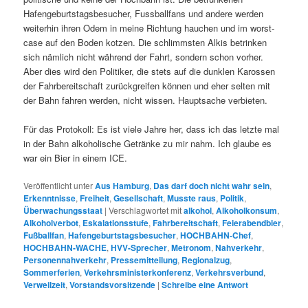
Hafengeburtstagsbesucher, Fussballfans und andere werden
weiterhin ihren Odem in meine Richtung hauchen und im worst-
case auf den Boden kotzen. Die schlimmsten Alkis betrinken
sich nämlich nicht während der Fahrt, sondern schon vorher.
Aber dies wird den Politiker, die stets auf die dunklen Karossen
der Fahrbereitschaft zurückgreifen können und eher selten mit
der Bahn fahren werden, nicht wissen. Hauptsache verbieten.
Für das Protokoll: Es ist viele Jahre her, dass ich das letzte mal
in der Bahn alkoholische Getränke zu mir nahm. Ich glaube es
war ein Bier in einem ICE.
Veröffentlicht unter
Aus Hamburg
,
Das darf doch nicht wahr sein
,
Erkenntnisse
,
Freiheit
,
Gesellschaft
,
Musste raus
,
Politik
,
Überwachungsstaat
|
Verschlagwortet mit
alkohol
,
Alkoholkonsum
,
Alkoholverbot
,
Eskalationsstufe
,
Fahrbereitschaft
,
Feierabendbier
,
Fußballfan
,
Hafengeburtstagsbesucher
,
HOCHBAHN-Chef
,
HOCHBAHN-WACHE
,
HVV-Sprecher
,
Metronom
,
Nahverkehr
,
Personennahverkehr
,
Pressemitteilung
,
Regionalzug
,
Sommerferien
,
Verkehrsministerkonferenz
,
Verkehrsverbund
,
Verweilzeit
,
Vorstandsvorsitzende
|
Schreibe eine Antwort