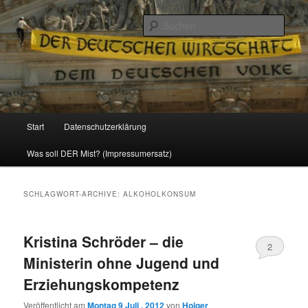
Politik, Wirtschaft, Soziales und Gesellschaft
Such
Reizzentrum
Hauptmenü
Start
Datenschutzerklärung
Zum
Zum
Was soll DER Mist? (Impressumersatz)
Inhalt
sekundären
wechseln
Inhalt
SCHLAGWORT-ARCHIVE:
ALKOHOLKONSUM
wechseln
Kristina Schröder – die
2
Ministerin ohne Jugend und
Erziehungskompetenz
Veröffentlicht am
Montag 9 Juli , 2012
von
Holger