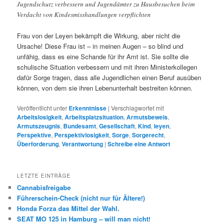
Jugendschutz verbessern und Jugendämter zu Hausbesuchen beim
Verdacht von Kindesmisshandlungen verpflichten
Frau von der Leyen bekämpft die Wirkung, aber nicht die
Ursache! Diese Frau ist – in meinen Augen – so blind und
unfähig, dass es eine Schande für ihr Amt ist. Sie sollte die
schulische Situation verbessern und mit ihren Ministerkollegen
dafür Sorge tragen, dass alle Jugendlichen einen Beruf ausüben
können, von dem sie ihren Lebenunterhalt bestreiten können.
Veröffentlicht unter
Erkenntnisse
|
Verschlagwortet mit
Arbeitslosigkeit
,
Arbeitsplatzsituation
,
Armutsbeweis
,
Armutszeugnis
,
Bundesamt
,
Gesellschaft
,
Kind
,
leyen
,
Perspektive
,
Perspektivlosigkeit
,
Sorge
,
Sorgerecht
,
Überforderung
,
Verantwortung
|
Schreibe eine Antwort
LETZTE EINTRÄGE
Cannabisfreigabe
Führerschein-Check (nicht nur für Ältere!)
Honda Forza das Mittel der Wahl.
SEAT MO 125 in Hamburg – will man nicht!