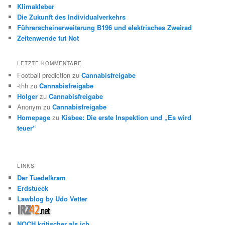
Klimakleber
Die Zukunft des Individualverkehrs
Führerscheinerweiterung B196 und elektrisches Zweirad
Zeitenwende tut Not
LETZTE KOMMENTARE
Football prediction
zu
Cannabisfreigabe
-thh
zu
Cannabisfreigabe
Holger
zu
Cannabisfreigabe
Anonym
zu
Cannabisfreigabe
Homepage
zu
Kisbee: Die erste Inspektion und „Es wird
teuer“
LINKS
Der Tuedelkram
Erdstueck
Lawblog by Udo Vetter
NOCH kritischer als ich