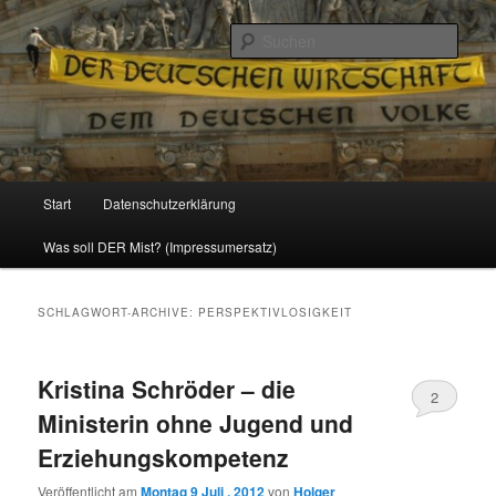
Politik, Wirtschaft, Soziales und Gesellschaft
Such
Reizzentrum
Hauptmenü
Start
Datenschutzerklärung
Zum
Zum
Was soll DER Mist? (Impressumersatz)
Inhalt
sekundären
wechseln
Inhalt
SCHLAGWORT-ARCHIVE:
PERSPEKTIVLOSIGKEIT
wechseln
Kristina Schröder – die
2
Ministerin ohne Jugend und
Erziehungskompetenz
Veröffentlicht am
Montag 9 Juli , 2012
von
Holger