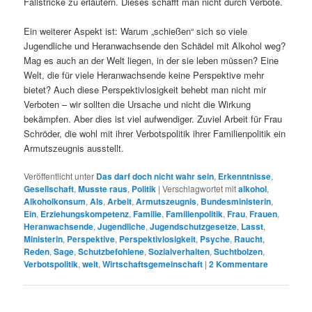
Fallstricke zu erläutern. Dieses schafft man nicht durch Verbote.
Ein weiterer Aspekt ist: Warum „schießen“ sich so viele
Jugendliche und Heranwachsende den Schädel mit Alkohol weg?
Mag es auch an der Welt liegen, in der sie leben müssen? Eine
Welt, die für viele Heranwachsende keine Perspektive mehr
bietet? Auch diese Perspektivlosigkeit behebt man nicht mir
Verboten – wir sollten die Ursache und nicht die Wirkung
bekämpfen. Aber dies ist viel aufwendiger. Zuviel Arbeit für Frau
Schröder, die wohl mit ihrer Verbotspolitik ihrer Familienpolitik ein
Armutszeugnis ausstellt.
Veröffentlicht unter
Das darf doch nicht wahr sein
,
Erkenntnisse
,
Gesellschaft
,
Musste raus
,
Politik
|
Verschlagwortet mit
alkohol
,
Alkoholkonsum
,
Als
,
Arbeit
,
Armutszeugnis
,
Bundesministerin
,
Ein
,
Erziehungskompetenz
,
Familie
,
Familienpolitik
,
Frau
,
Frauen
,
Heranwachsende
,
Jugendliche
,
Jugendschutzgesetze
,
Lasst
,
Ministerin
,
Perspektive
,
Perspektivlosigkeit
,
Psyche
,
Raucht
,
Reden
,
Sage
,
Schutzbefohlene
,
Sozialverhalten
,
Suchtbolzen
,
Verbotspolitik
,
welt
,
Wirtschaftsgemeinschaft
|
2
Kommentare