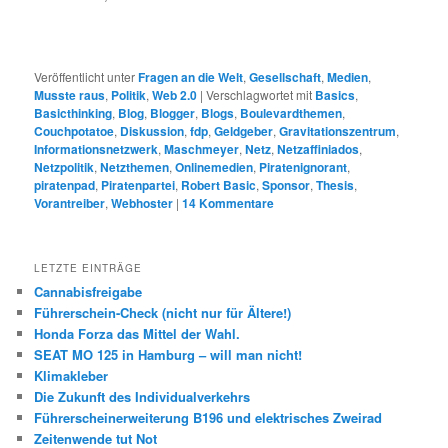
Veröffentlicht unter
Fragen an die Welt
,
Gesellschaft
,
Medien
,
Musste raus
,
Politik
,
Web 2.0
|
Verschlagwortet mit
Basics
,
Basicthinking
,
Blog
,
Blogger
,
Blogs
,
Boulevardthemen
,
Couchpotatoe
,
Diskussion
,
fdp
,
Geldgeber
,
Gravitationszentrum
,
Informationsnetzwerk
,
Maschmeyer
,
Netz
,
Netzaffiniados
,
Netzpolitik
,
Netzthemen
,
Onlinemedien
,
Piratenignorant
,
piratenpad
,
Piratenpartei
,
Robert Basic
,
Sponsor
,
Thesis
,
Vorantreiber
,
Webhoster
|
14
Kommentare
LETZTE EINTRÄGE
Cannabisfreigabe
Führerschein-Check (nicht nur für Ältere!)
Honda Forza das Mittel der Wahl.
SEAT MO 125 in Hamburg – will man nicht!
Klimakleber
Die Zukunft des Individualverkehrs
Führerscheinerweiterung B196 und elektrisches Zweirad
Zeitenwende tut Not