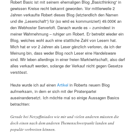
Robert Basic ist mit seinem ehemaligen Blog „Basicthinking“ in
gewissen Kreise recht bekannt geworden. Vor mittlerweile 2
Jahren verkaufte Robert dieses Blog (letztendlich den Namen
und die „Leserschaft“) für (so wird es kommuniziert) 49.000€ an
den Webhoster Serverloft. Danach wurde es – zumindest in
meiner Wahrnehmung – ruhiger um Robert. Er betreibt wieder ein
Blog, welches wohl auch eine stattliche Zahl von Lesern hat.
Mich hat er vor 2 Jahren als Leser gänzlich verloren, da ich der
Meinung bin, dass weder Blog noch Leser eine Handelsware
sind. Wir leben allerdings in einer freien Marktwirtschaft, also darf
alles verkauft werden, solange der Verkauf nicht gegen Gesetze
verstösst.
Heute wurde ich auf einen
Artikel
in Roberts neuem Blog
aufmerksam, in dem er sich mit der Piratenpartei
auseinandersetzt. Ich möchte mal so einige Aussagen Basics
betrachten:
Gerade bei Netzaffiniados wie mir und vielen anderen müssten die
doch einen nach dem anderen Themenschwerpunkt landen und
populär verbreiten können.