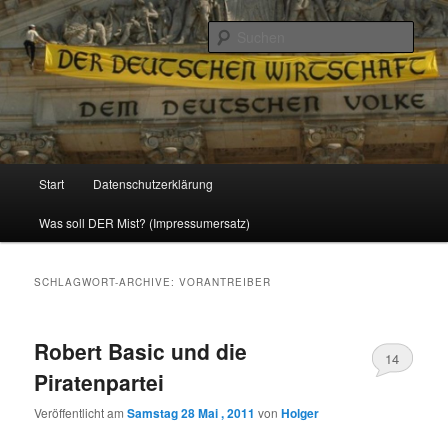
Politik, Wirtschaft, Soziales und Gesellschaft
Such
Reizzentrum
Hauptmenü
Start
Datenschutzerklärung
Zum
Zum
Was soll DER Mist? (Impressumersatz)
Inhalt
sekundären
wechseln
Inhalt
SCHLAGWORT-ARCHIVE:
VORANTREIBER
wechseln
Robert Basic und die
14
Piratenpartei
Veröffentlicht am
Samstag 28 Mai , 2011
von
Holger