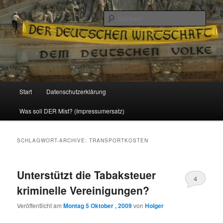
Politik, Wirtschaft, Soziales und Gesellschaft
Such
Reizzentrum
Hauptmenü
Start
Datenschutzerklärung
Zum
Zum
Was soll DER Mist? (Impressumersatz)
Inhalt
sekundären
wechseln
Inhalt
SCHLAGWORT-ARCHIVE:
TRANSPORTKOSTEN
wechseln
Unterstützt die Tabaksteuer
4
kriminelle Vereinigungen?
Veröffentlicht am
Montag 5 Oktober , 2009
von
Holger