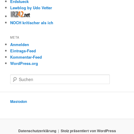
Erdstueck
Lawblog by Udo Vetter
NOCH kritischer als ich
META
Anmelden
Eintrags-Feed
Kommentar-Feed
WordPress.org
S
u
c
h
e
Mastodon
n
Datenschutzerklärung
Stolz präsentiert von WordPress