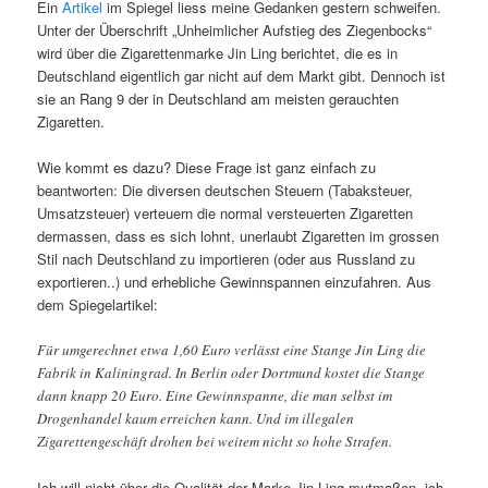
Ein
Artikel
im Spiegel liess meine Gedanken gestern schweifen.
Unter der Überschrift „Unheimlicher Aufstieg des Ziegenbocks“
wird über die Zigarettenmarke Jin Ling berichtet, die es in
Deutschland eigentlich gar nicht auf dem Markt gibt. Dennoch ist
sie an Rang 9 der in Deutschland am meisten gerauchten
Zigaretten.
Wie kommt es dazu? Diese Frage ist ganz einfach zu
beantworten: Die diversen deutschen Steuern (Tabaksteuer,
Umsatzsteuer) verteuern die normal versteuerten Zigaretten
dermassen, dass es sich lohnt, unerlaubt Zigaretten im grossen
Stil nach Deutschland zu importieren (oder aus Russland zu
exportieren..) und erhebliche Gewinnspannen einzufahren. Aus
dem Spiegelartikel:
Für umgerechnet etwa 1,60 Euro verlässt eine Stange Jin Ling die
Fabrik in Kaliningrad. In Berlin oder Dortmund kostet die Stange
dann knapp 20 Euro. Eine Gewinnspanne, die man selbst im
Drogenhandel kaum erreichen kann. Und im illegalen
Zigarettengeschäft drohen bei weitem nicht so hohe Strafen.
Ich will nicht über die Qualität der Marke Jin Ling mutmaßen, ich