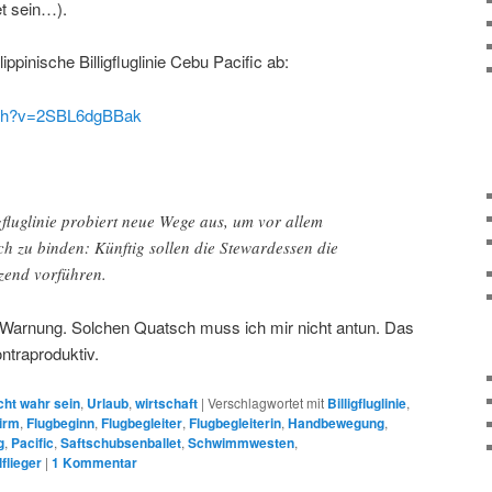
et sein…).
ippinische Billigfluglinie Cebu Pacific ab:
tch?v=2SBL6dgBBak
igfluglinie probiert neue Wege aus, um vor allem
h zu binden: Künftig sollen die Stewardessen die
zend vorführen.
 Warnung. Solchen Quatsch muss ich mir nicht antun. Das
ntraproduktiv.
cht wahr sein
,
Urlaub
,
wirtschaft
|
Verschlagwortet mit
Billigfluglinie
,
irm
,
Flugbeginn
,
Flugbegleiter
,
Flugbegleiterin
,
Handbewegung
,
g
,
Pacific
,
Saftschubsenballet
,
Schwimmwesten
,
lflieger
|
1
Kommentar