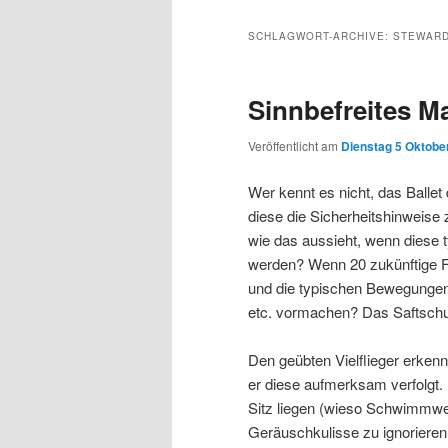
Inhalt
sekundären
SCHLAGWORT-ARCHIVE:
STEWARD
wechseln
Inhalt
Sinnbefreites M
wechseln
Veröffentlicht am
Dienstag 5 Oktober
Wer kennt es nicht, das Ballet
diese die Sicherheitshinweise 
wie das aussieht, wenn diese
werden? Wenn 20 zukünftige Fl
und die typischen Bewegunge
etc. vormachen? Das Saftschu
Den geübten Vielflieger erkenn
er diese aufmerksam verfolgt
Sitz liegen (wieso Schwimmwes
Geräuschkulisse zu ignorieren