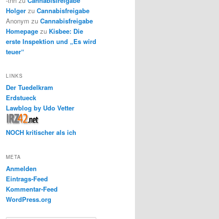
-thh
zu
Cannabisfreigabe
Holger
zu
Cannabisfreigabe
Anonym
zu
Cannabisfreigabe
Homepage
zu
Kisbee: Die
erste Inspektion und „Es wird
teuer“
LINKS
Der Tuedelkram
Erdstueck
Lawblog by Udo Vetter
NOCH kritischer als ich
META
Anmelden
Eintrags-Feed
Kommentar-Feed
WordPress.org