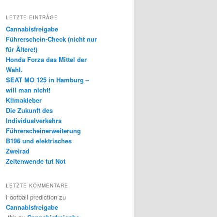
LETZTE EINTRÄGE
Cannabisfreigabe
Führerschein-Check (nicht nur
für Ältere!)
Honda Forza das Mittel der
Wahl.
SEAT MO 125 in Hamburg –
will man nicht!
Klimakleber
Die Zukunft des
Individualverkehrs
Führerscheinerweiterung
B196 und elektrisches
Zweirad
Zeitenwende tut Not
LETZTE KOMMENTARE
Football prediction
zu
Cannabisfreigabe