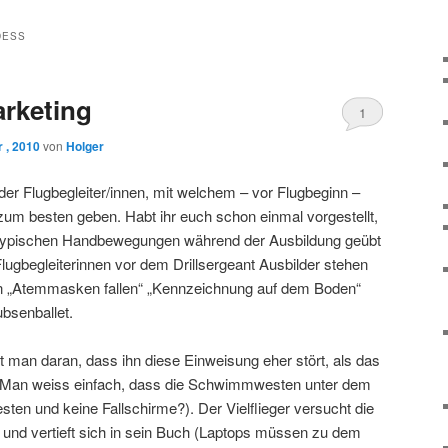
ESS
arketing
1
 , 2010
von
Holger
 der Flugbegleiter/innen, mit welchem – vor Flugbeginn –
zum besten geben. Habt ihr euch schon einmal vorgestellt,
 typischen Handbewegungen während der Ausbildung geübt
ugbegleiterinnen vor dem Drillsergeant Ausbilder stehen
n „Atemmasken fallen“ „Kennzeichnung auf dem Boden“
bsenballet.
t man daran, dass ihn diese Einweisung eher stört, als das
. Man weiss einfach, dass die Schwimmwesten unter dem
ten und keine Fallschirme?). Der Vielflieger versucht die
 und vertieft sich in sein Buch (Laptops müssen zu dem