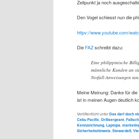
Zeitpunkt ja noch ausgeschalt
Den Vogel schiesst nun die phil
httpv://www.youtube.com/wa
Die
FAZ
schreibt dazu:
Eine philippinische Bill
männliche Kunden an sic
Notfall-Anweisungen tan
Meine Meinung: Danke für die
ist in meinen Augen deutlich ko
Veröffentlicht unter
Das darf doch ni
Cebu Pacific
,
Drillsergeant
,
Fallsch
Kennzeichnung
,
Laptops
,
marketin
Sicherheitshinweis
,
Stewardeß
,
Vie