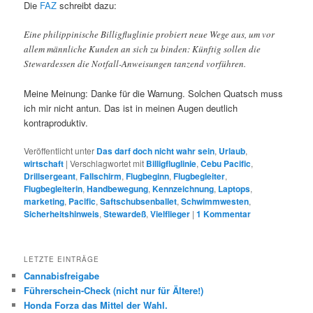
Die
FAZ
schreibt dazu:
Eine philippinische Billigfluglinie probiert neue Wege aus, um vor
allem männliche Kunden an sich zu binden: Künftig sollen die
Stewardessen die Notfall-Anweisungen tanzend vorführen.
Meine Meinung: Danke für die Warnung. Solchen Quatsch muss
ich mir nicht antun. Das ist in meinen Augen deutlich
kontraproduktiv.
Veröffentlicht unter
Das darf doch nicht wahr sein
,
Urlaub
,
wirtschaft
|
Verschlagwortet mit
Billigfluglinie
,
Cebu Pacific
,
Drillsergeant
,
Fallschirm
,
Flugbeginn
,
Flugbegleiter
,
Flugbegleiterin
,
Handbewegung
,
Kennzeichnung
,
Laptops
,
marketing
,
Pacific
,
Saftschubsenballet
,
Schwimmwesten
,
Sicherheitshinweis
,
Stewardeß
,
Vielflieger
|
1
Kommentar
LETZTE EINTRÄGE
Cannabisfreigabe
Führerschein-Check (nicht nur für Ältere!)
Honda Forza das Mittel der Wahl.